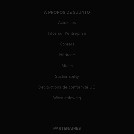
l
i
À PROPOS DE SUUNTO
t
y
Actualités
G
u
Infos sur l'entreprise
i
Careers
d
e
Héritage
l
i
Media
n
e
Sustainability
s
,
Déclarations de conformité UE
W
Whistleblowing
C
A
G
)
2
PARTENAIRES
.