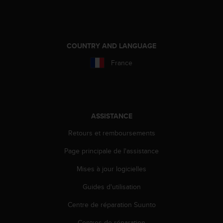
a
c
c
e
s
COUNTRY AND LANGUAGE
s
i
France
b
i
l
i
t
ASSISTANCE
é
d
Retours et remboursements
u
Page principale de l'assistance
c
o
Mises à jour logicielles
n
t
Guides d'utilisation
e
n
Centre de réparation Suunto
u
W
Centres de réparation