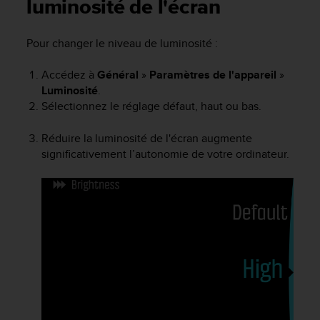
e
luminosité de l'écran
s
i
Pour changer le niveau de luminosité :
t
e
W
Accédez à
Général
»
Paramètres de l'appareil
»
e
Luminosité
.
b
Sélectionnez le réglage défaut, haut ou bas.
a
u
Réduire la luminosité de l'écran augmente
n
significativement l’autonomie de votre ordinateur.
i
v
e
a
u
A
A
d
e
c
o
n