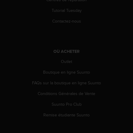
e
Tutorial Tuesday
b
(
Contactez-nous
W
e
b
C
o
OÙ ACHETER
n
t
Outlet
e
n
Boutique en ligne Suunto
t
A
FAQs sur la boutique en ligne Suunto
c
Conditions Générales de Vente
c
e
Suunto Pro Club
s
s
Remise étudiante Suunto
i
b
i