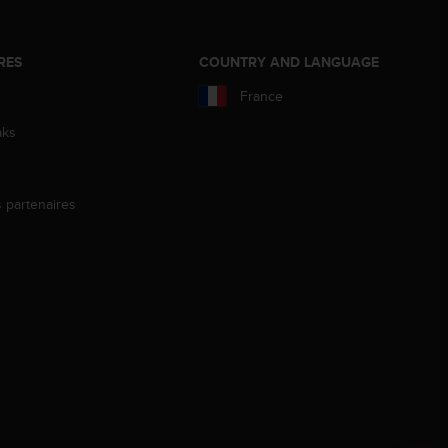
RES
COUNTRY AND LANGUAGE
France
aks
s partenaires
s