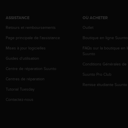
o
r
m
ASSISTANCE
OÙ ACHETER
i
t
Retours et remboursements
Outlet
é
Page principale de l'assistance
Boutique en ligne Suunto
a
u
Mises à jour logicielles
FAQs sur la boutique en l
x
Suunto
a
Guides d'utilisation
u
Conditions Générales de
t
Centre de réparation Suunto
r
Suunto Pro Club
e
Centres de réparation
s
Remise étudiante Suunto
Tutorial Tuesday
n
o
Contactez-nous
r
m
e
s
d