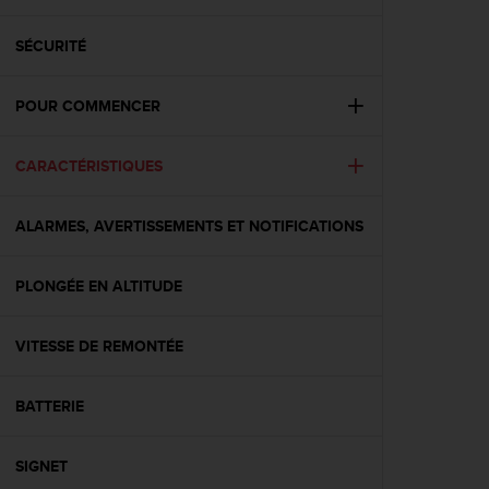
e
s
i
SÉCURITÉ
t
e
POUR COMMENCER
W
e
b
CARACTÉRISTIQUES
a
u
n
ALARMES, AVERTISSEMENTS ET NOTIFICATIONS
i
v
e
PLONGÉE EN ALTITUDE
a
u
VITESSE DE REMONTÉE
A
A
d
BATTERIE
e
c
o
SIGNET
n