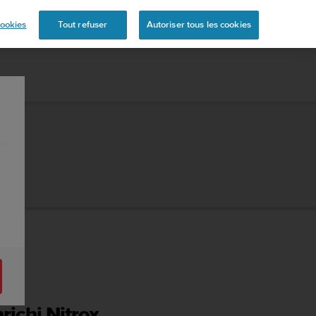
s
ookies
Tout refuser
Autoriser tous les cookies
.0
nrichi Nitrox