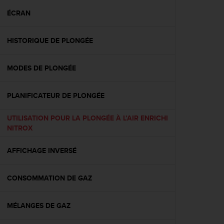
a
c
ÉCRAN
c
e
HISTORIQUE DE PLONGÉE
s
s
i
MODES DE PLONGÉE
b
i
l
PLANIFICATEUR DE PLONGÉE
i
t
UTILISATION POUR LA PLONGÉE À L’AIR ENRICHI
é
NITROX
d
u
AFFICHAGE INVERSÉ
c
o
n
CONSOMMATION DE GAZ
t
e
n
MÉLANGES DE GAZ
u
W