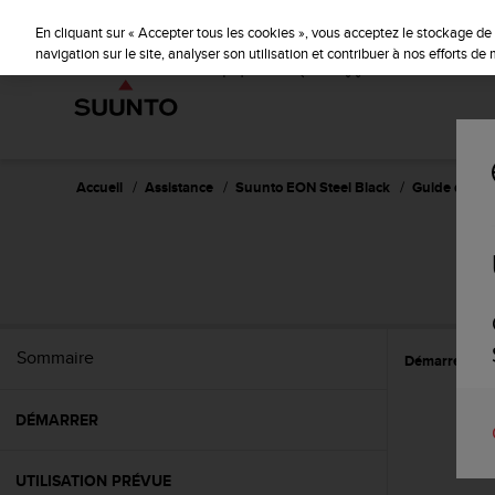
S
u
En cliquant sur « Accepter tous les cookies », vous acceptez le stockage de 
u
navigation sur le site, analyser son utilisation et contribuer à nos efforts d
n
t
o
s
'
e
Accueil
Assistance
Suunto EON Steel Black
Guide d'utili
n
g
a
S
g
e
à
a
Sommaire
Démarrer
C
m
e
n
DÉMARRER
e
r
c
UTILISATION PRÉVUE