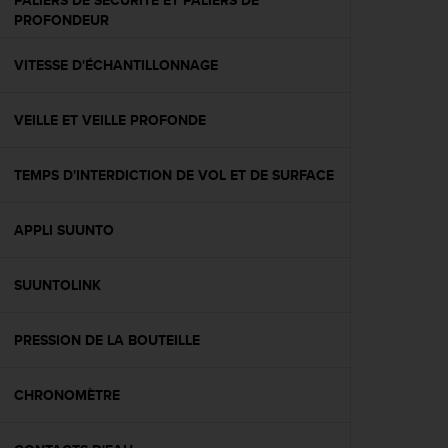
PALIERS DE SÉCURITÉ ET PALIERS DE
l
PROFONDEUR
i
t
VITESSE D'ÉCHANTILLONNAGE
y
G
u
VEILLE ET VEILLE PROFONDE
i
d
e
TEMPS D'INTERDICTION DE VOL ET DE SURFACE
l
i
n
APPLI SUUNTO
e
s
SUUNTOLINK
,
W
C
PRESSION DE LA BOUTEILLE
A
G
)
CHRONOMÈTRE
2
.