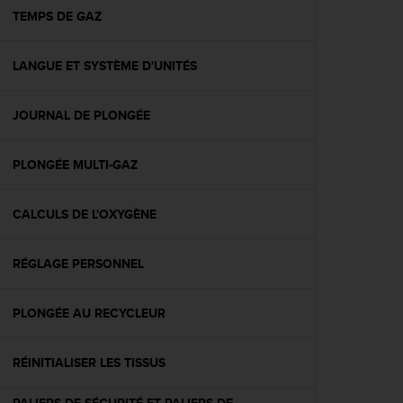
e
TEMPS DE GAZ
b
(
LANGUE ET SYSTÈME D'UNITÉS
W
e
b
JOURNAL DE PLONGÉE
C
o
n
PLONGÉE MULTI-GAZ
t
e
n
CALCULS DE L'OXYGÈNE
t
A
RÉGLAGE PERSONNEL
c
c
e
PLONGÉE AU RECYCLEUR
s
s
i
RÉINITIALISER LES TISSUS
b
i