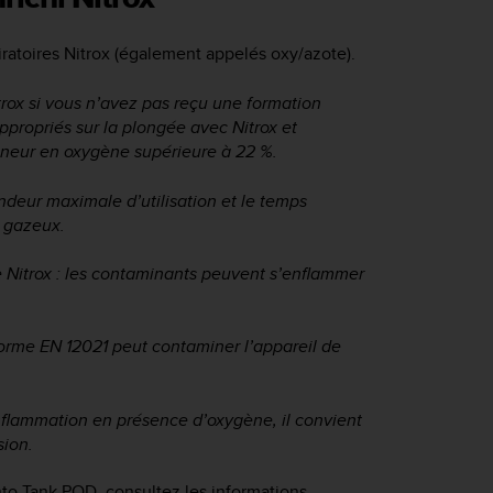
iratoires Nitrox (également appelés oxy/azote).
rox si vous n’avez pas reçu une formation
ppropriés sur la plongée avec Nitrox et
eneur en oxygène supérieure à 22 %.
fondeur maximale d’utilisation et le temps
 gazeux.
 de Nitrox : les contaminants peuvent s’enflammer
a norme EN 12021 peut contaminer l’appareil de
inflammation en présence d’oxygène, il convient
sion.
nto Tank POD, consultez les informations