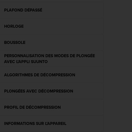
f
o
PLAFOND DÉPASSÉ
r
m
HORLOGE
i
t
é
BOUSSOLE
a
u
PERSONNALISATION DES MODES DE PLONGÉE
x
AVEC L'APPLI SUUNTO
d
i
r
ALGORITHMES DE DÉCOMPRESSION
e
c
PLONGÉES AVEC DÉCOMPRESSION
t
i
v
PROFIL DE DÉCOMPRESSION
e
s
d
INFORMATIONS SUR L'APPAREIL
'