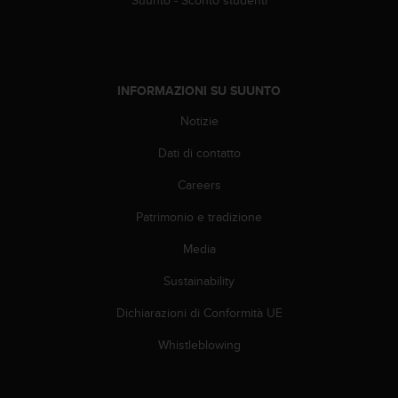
A
c
c
e
s
INFORMAZIONI SU SUUNTO
s
Notizie
i
b
Dati di contatto
i
l
Careers
i
t
Patrimonio e tradizione
y
G
Media
u
Sustainability
i
d
Dichiarazioni di Conformità UE
e
l
Whistleblowing
i
n
e