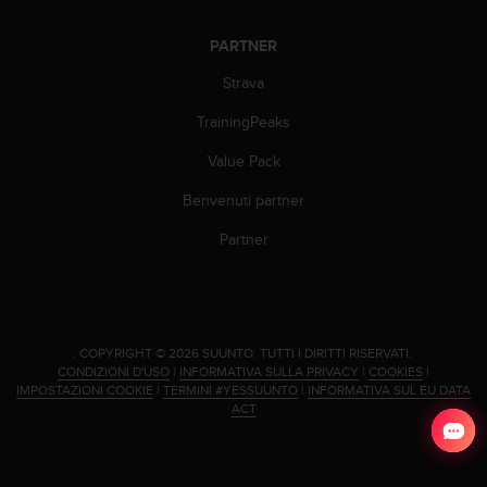
(
W
PARTNER
C
A
Strava
G
)
TrainingPeaks
2
Value Pack
.
0
Benvenuti partner
e
l
Partner
a
c
o
n
f
.
COPYRIGHT © 2026 SUUNTO.
TUTTI I DIRITTI RISERVATI.
o
CONDIZIONI D'USO
|
INFORMATIVA SULLA PRIVACY
|
COOKIES
|
r
IMPOSTAZIONI COOKIE
|
TERMINI #YESSUUNTO
|
INFORMATIVA SUL EU DATA
m
ACT
i
t
à