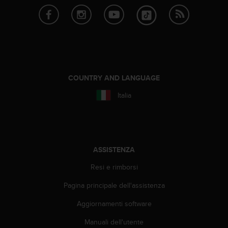
a
g
g
i
u
n
g
COUNTRY AND LANGUAGE
a
i
Italia
l
l
i
v
e
l
ASSISTENZA
l
Resi e rimborsi
o
A
Pagina principale dell'assistenza
A
d
Aggiornamenti software
i
c
Manuali dell'utente