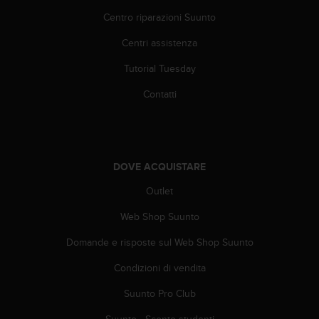
o
Centro riparazioni Suunto
n
f
Centri assistenza
o
r
Tutorial Tuesday
m
i
Contatti
t
à
a
l
l
DOVE ACQUISTARE
e
W
Outlet
e
Web Shop Suunto
b
C
Domande e risposte sul Web Shop Suunto
o
n
Condizioni di vendita
t
e
Suunto Pro Club
n
t
Suunto - Sconto studenti