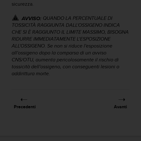
b
sicurezza.
l
e
QUANDO LA PERCENTUALE DI
AVVISO:
m
TOSSICITÀ RAGGIUNTA DALL'OSSIGENO INDICA
i
CHE SI È RAGGIUNTO IL LIMITE MASSIMO, BISOGNA
c
RIDURRE IMMEDIATAMENTE L’ESPOSIZIONE
o
ALL'OSSIGENO. Se non si riduce l'esposizione
n
l
all'ossigeno dopo la comparsa di un avviso
'
CNS/OTU, aumenta pericolosamente il rischio di
a
tossicità dell'ossigeno, con conseguenti lesioni o
c
addirittura morte.
c
e
s
s
o
Precedenti
Avanti
a
l
l
e
i
n