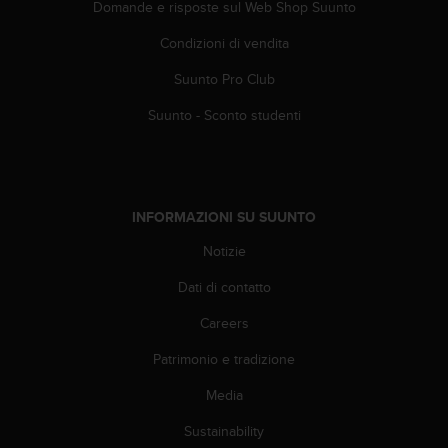
t
Domande e risposte sul Web Shop Suunto
t
a
Condizioni di vendita
r
Suunto Pro Club
e
i
Suunto - Sconto studenti
l
S
e
r
v
INFORMAZIONI SU SUUNTO
i
z
Notizie
i
o
Dati di contatto
C
l
Careers
i
Patrimonio e tradizione
e
n
Media
t
i
Sustainability
a