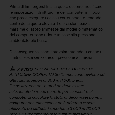
(
Prima di immergersi in alta quota occorre modificare
W
le impostazioni di altitudine del computer in modo
C
che possa eseguire i calcoli correttamente tenendo
A
G
conto della quota elevata. Le pressioni parziali
)
massime di azoto ammesse dal modello matematico
2
del computer sono ridotte in base alla pressione
.
ambientale più bassa.
0
e
Di conseguenza, sono notevolmente ridotti anche i
l
limiti di sosta senza decompressione ammessi.
a
c
SELEZIONA L'IMPOSTAZIONE DI
AVVISO:
o
n
ALTITUDINE CORRETTA! Se l'immersione avviene ad
f
altitudini superiori ai 300 m (1.000 piedi),
o
l'impostazione dell'altitudine deve essere
r
selezionata in modo corretto per consentire al
m
computer di calcolare lo stato di decompressione. Il
i
computer per immersioni non è adatto a essere
t
utilizzato ad altitudini superiori a 3.000 m (10.000
à
piedi). Il superamento di tale limite massimo o