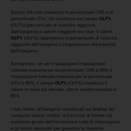
i
b
Suunto D4i
non visualizza la percentuale CNS o la
i
percentuale OTU, ma visualizza nel campo
OLF%
l
(OLF%) (percentuale di tossicità raggiunta
i
dall'ossigeno) il valore maggiore tra i due. Il valore
t
OLF%
(OLF%) rappresenta la percentuale di tossicità
à
raggiunta dall'ossigeno o l'esposizione alla tossicità
.
dell'ossigeno.
S
e
r
Ad esempio, se per il subacqueo l'esposizione
i
tollerata massima per la percentuale CNS è 85% e
s
l'esposizione tollerata massima per la percentuale
c
OTU è 80%, il campo
OLF%
(OLF%) visualizza il
o
valore in scala più elevato, che in questo esempio è
n
85%.
t
r
I dati relativi all'ossigeno visualizzati sul display del
i
computer hanno, inoltre, la funzione di fornire nel
p
r
momento giusto dell'immersione tutte le informazioni
o
e gli avvisi necessari per garantire la massima