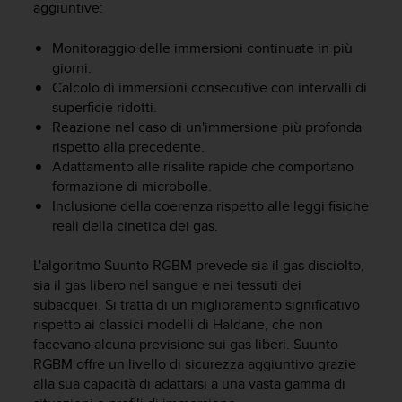
aggiuntive:
a
g
Monitoraggio delle immersioni continuate in più
g
i
giorni.
u
Calcolo di immersioni consecutive con intervalli di
n
superficie ridotti.
g
Reazione nel caso di un'immersione più profonda
a
rispetto alla precedente.
i
Adattamento alle risalite rapide che comportano
l
formazione di microbolle.
l
Inclusione della coerenza rispetto alle leggi fisiche
i
reali della cinetica dei gas.
v
e
l
L'algoritmo Suunto RGBM prevede sia il gas disciolto,
l
sia il gas libero nel sangue e nei tessuti dei
o
subacquei. Si tratta di un miglioramento significativo
A
rispetto ai classici modelli di Haldane, che non
A
facevano alcuna previsione sui gas liberi. Suunto
d
RGBM offre un livello di sicurezza aggiuntivo grazie
i
alla sua capacità di adattarsi a una vasta gamma di
c