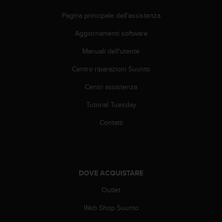
w
e
Pagina principale dell'assistenza
b
Aggiornamenti software
,
t
Manuali dell'utente
i
p
Centro riparazioni Suunto
r
e
Centri assistenza
g
h
Tutorial Tuesday
i
Contatti
a
m
o
d
i
DOVE ACQUISTARE
c
o
Outlet
n
t
Web Shop Suunto
a