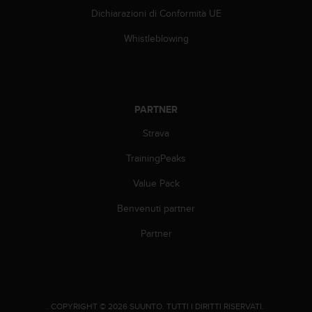
l
Dichiarazioni di Conformità UE
n
u
Whistleblowing
m
e
r
o
v
PARTNER
e
Strava
r
d
TrainingPeaks
e
+
Value Pack
1
8
Benvenuti partner
5
5
Partner
2
5
8
0
9
.
COPYRIGHT © 2026 SUUNTO.
TUTTI I DIRITTI RISERVATI.