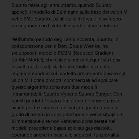
c
Suunto risale agli anni ottanta, quando Suunto
u
applicò il modello di Bühlmann sulla base dei valori M
r
nello SME Suunto. Da allora la ricerca e lo sviluppo
a
proseguono con l'aiuto di esperti esterni e interni.
r
e
c
Nell'ultimo periodo degli anni novanta, Suunto, in
h
collaborazione con il Dott. Bruce Wienke, ha
e
sviluppato il modello RGBM (Reduced Gradient
q
Bubble Model), che calcola nei subacquei sia i gas
u
dissolti nei tessuti, sia le microbolle in circolo,
e
implementandolo sul modello precedente basato sui
s
valori M. I primi prodotti commerciali ad applicare
t
questo algoritmo sono stati due modelli
o
s
intramontabili, Suunto Vyper e Suunto Stinger. Con
i
questi prodotti è stato compiuto un enorme passo
t
avanti per la sicurezza dei sub, in quanto erano in
o
grado di tenere in considerazione diverse situazioni
w
d'immersione che non venivano considerate nel
e
modelli precedenti basati solo sui gas disciolti,
b
operando anche in base alle seguenti funzionalità
r