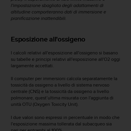
a
l'impostazione sbagliata degli adattamenti di
d
altitudine comporteranno dati di immersione e
a
l
pianificazione inattendibili.
t
r
i
Esposizione all'ossigeno
s
t
I calcoli relativi all'esposizione all'ossigeno si basano
a
su tabelle e principi relativi all'esposizione all'O2 oggi
n
d
largamente accettati.
a
r
Il computer per immersioni calcola separatamente la
d
tossicità da ossigeno a livello di sistema nervoso
d
centrale (CNS) e la tossicità da ossigeno a livello
i
polmonare, quest’ultima misurata con l'aggiunta di
a
unità OTU (Oxygen Toxicity Unit).
c
c
I due valori sono espressi in percentuale in modo che
e
s
l'esposizione massima tollerata dal subacqueo sia
s
pari per entrambi al 100%.