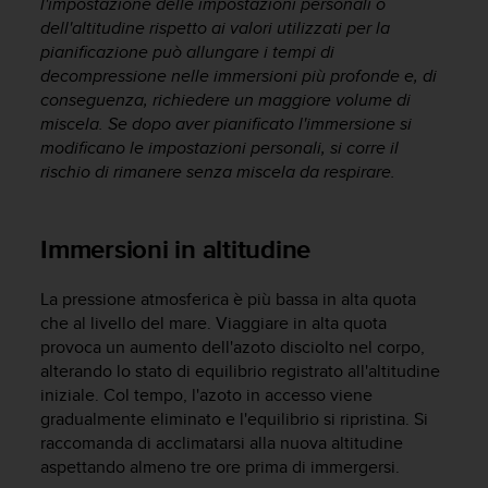
l'impostazione delle impostazioni personali o
A
dell'altitudine rispetto ai valori utilizzati per la
c
pianificazione può allungare i tempi di
c
decompressione nelle immersioni più profonde e, di
e
conseguenza, richiedere un maggiore volume di
s
miscela. Se dopo aver pianificato l'immersione si
s
modificano le impostazioni personali, si corre il
i
rischio di rimanere senza miscela da respirare.
b
i
l
i
Immersioni in altitudine
t
y
La pressione atmosferica è più bassa in alta quota
G
che al livello del mare. Viaggiare in alta quota
u
i
provoca un aumento dell'azoto disciolto nel corpo,
d
alterando lo stato di equilibrio registrato all'altitudine
e
iniziale. Col tempo, l'azoto in accesso viene
l
gradualmente eliminato e l'equilibrio si ripristina. Si
i
raccomanda di acclimatarsi alla nuova altitudine
n
aspettando almeno tre ore prima di immergersi.
e