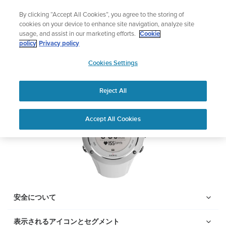
コ
ニュースレターに登録すると、5％オフになります。
By clicking “Accept All Cookies”, you agree to the storing of
ン
|返品無料
cookies on your device to enhance site navigation, analyze site
テ
usage, and assist in our marketing efforts.
Cookie
ン
Suunto AMBIT2 S
policy
Privacy policy
ツ
SUUNTO
に
Cookies Settings
APAC
ス
PDFをダウンロードする
キ
Reject All
ッ
プ
Home
サポー
ユーザーガ
Suunto AMBIT2 S ユーザー
Accept All Cookies
ト
イド
ガイド
ユーザーガイド
製品マニュアルを確認し、ハウツービデオを視聴し、Q&Aを読ん
で、Suunto 製品を最大限に活用してください。下のドロップダ
ウン メニューから製品を選択してください。
安全について
表示されるアイコンとセグメント