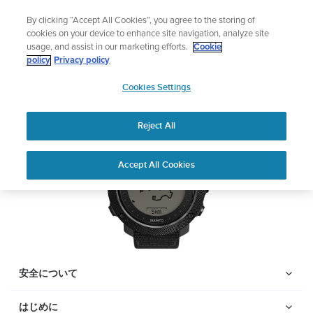
コ
サマーセール
By clicking “Accept All Cookies”, you agree to the storing of
ン
期間限定割引――
最大22%オフ
cookies on your device to enhance site navigation, analyze site
テ
usage, and assist in our marketing efforts.
Cookie
ン
Suunto Traverse Alpha
policy
Privacy policy
ツ
SUUNTO
に
Cookies Settings
APAC
ス
PDFをダウンロードする
キ
Reject All
ッ
プ
Home
サポー
ユーザーガ
Suunto traversa alpha ユーザ
Accept All Cookies
ト
イド
ーガイド
ユーザーガイド
製品マニュアルを確認し、ハウツービデオを視聴し、Q&Aを読ん
で、Suunto 製品を最大限に活用してください。下のドロップダ
ウン メニューから製品を選択してください。
安全について
はじめに