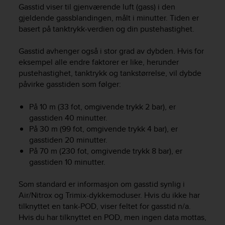
i
Gasstid viser til gjenværende luft (gass) i den
e
gjeldende gassblandingen, målt i minutter. Tiden er
v
basert på tanktrykk-verdien og din pustehastighet.
i
n
Gasstid avhenger også i stor grad av dybden. Hvis for
g
L
eksempel alle endre faktorer er like, herunder
e
pustehastighet, tanktrykk og tankstørrelse, vil dybde
v
påvirke gasstiden som følger:
e
l
På 10 m (33 fot, omgivende trykk 2 bar), er
A
gasstiden 40 minutter.
A
På 30 m (99 fot, omgivende trykk 4 bar), er
c
gasstiden 20 minutter.
o
På 70 m (230 fot, omgivende trykk 8 bar), er
n
gasstiden 10 minutter.
f
o
r
Som standard er informasjon om gasstid synlig i
m
Air/Nitrox og Trimix-dykkemoduser. Hvis du ikke har
a
tilknyttet en tank-POD, viser feltet for gasstid n/a.
n
Hvis du har tilknyttet en POD, men ingen data mottas,
c