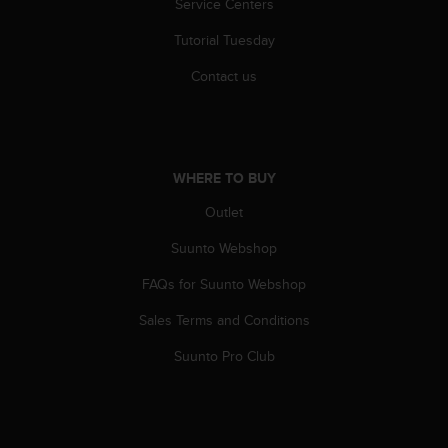
Service Centers
s
(
Tutorial Tuesday
W
C
Contact us
A
G
)
2
.
WHERE TO BUY
0
a
Outlet
n
Suunto Webshop
d
a
FAQs for Suunto Webshop
c
h
Sales Terms and Conditions
i
e
Suunto Pro Club
v
i
n
g