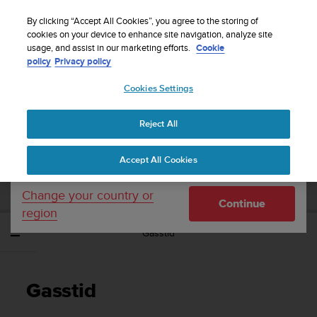
S
Sign up for the newsletter and get 5% off
| Easy
u
By clicking “Accept All Cookies”, you agree to the storing of
returns
u
cookies on your device to enhance site navigation, analyze site
Your country or region:
usage, and assist in our marketing efforts.
Cookie
n
policy
Privacy policy
t
o
Cookies Settings
United States
i
s
Home
Support
Suunto EON Steel Black
Brukerveiledning 3.0
c
Reject All
Currency: $ (USD)
o
m
Shipping only to United States
SUUNTO EON STEEL BLACK
Accept All Cookies
m
BRUKERVEILEDNING 3.0
i
t
Change your country or
Continue
t
region
e
Gasstid
d
t
o
a
Gasstid
c
h