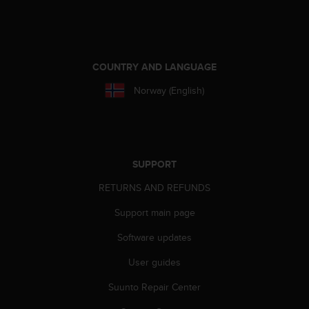
A
c
c
e
COUNTRY AND LANGUAGE
s
s
Norway (English)
i
b
i
l
i
t
SUPPORT
y
RETURNS AND REFUNDS
G
u
Support main page
i
d
Software updates
e
l
User guides
i
Suunto Repair Center
n
e