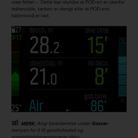
viser feltet –. Dette kan skyldes at POD-en er utenfor
e
rekkevidde, tanken er stengt eller at POD-ens
f
batterinivå er lavt.
o
r
t
h
i
s
w
e
b
s
i
t
e
i
n
c
o
n
Angi tankstørrelse under
Gasser
-
MERK:
f
menyen for å få gassforbruket og
o
gasstidstidsberegningene riktig.