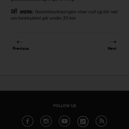
r
m
Gasstidsavlesningen viser null og blir rød
MERK:
a
om tanktrykket går under 35 bar.
n
c
e
w
i
t
Previous
Next
h
t
h
e
W
e
b
C
o
n
FOLLOW US
t
e
n
t