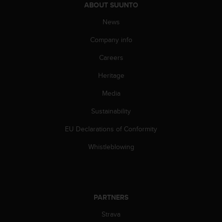
c
ABOUT SUUNTO
o
m
News
p
Company info
l
i
Careers
a
n
Heritage
c
e
Media
w
i
Sustainability
t
EU Declarations of Conformity
h
o
Whistleblowing
t
h
e
r
a
PARTNERS
c
c
Strava
e