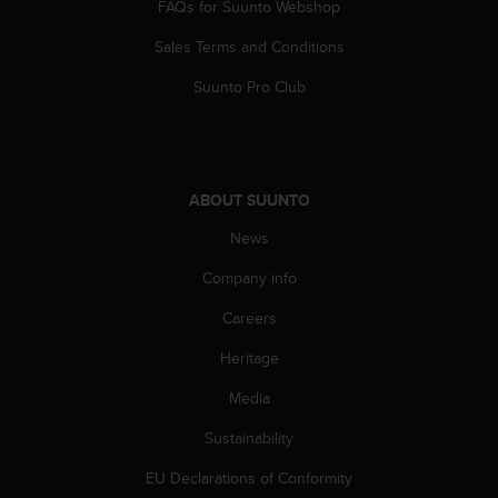
FAQs for Suunto Webshop
s
(
Sales Terms and Conditions
W
C
Suunto Pro Club
A
G
)
2
.
ABOUT SUUNTO
0
a
News
n
d
Company info
a
Careers
c
h
Heritage
i
e
Media
v
i
Sustainability
n
g
EU Declarations of Conformity