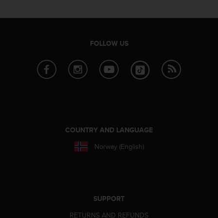
r
m
a
n
c
FOLLOW US
e
w
i
t
h
t
h
e
W
COUNTRY AND LANGUAGE
e
Norway (English)
b
C
o
n
t
e
SUPPORT
n
RETURNS AND REFUNDS
t