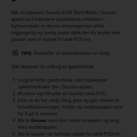
i
e
Når du tilpasser
Suunto EON Steel Black
i Suunto-
v
appen til å inkludere gassforbruk-infofeltet i
i
n
byttevinduet, er denne informasjonen alltid
g
tilgjengelig og synlig under dykk der du bruker den
L
gassen som er koblet til tank-POD-en.
e
v
Kontroller at tankstørrelsen er riktig.
TIPS:
e
l
Slik aktiverer du måling av gassforbruk:
A
A
Legg til feltet gassforbruk i den tilpassede
c
o
dykkemodusen din i Suunto-appen.
n
Montere og tilknytte en Suunto tank-POD.
f
Etter at du har valgt riktig gass og gått tilbake til
o
hovedtidsvisningen, holder du midtknappen inne
r
for å gå til menyen.
m
Bla til
Gasser
med den nedre knappen, og velg
a
med midtknappen.
n
Bla til gassen du nettopp valgte fra tank-POD-en
c