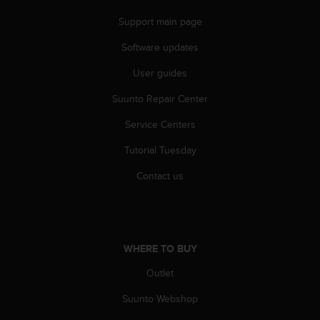
A
Support main page
c
c
Software updates
e
s
User guides
s
i
Suunto Repair Center
b
Service Centers
i
l
Tutorial Tuesday
i
t
Contact us
y
G
u
i
d
WHERE TO BUY
e
l
Outlet
i
n
Suunto Webshop
e