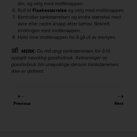
din, og velg med midtknappen.
e
Rull til
Flaskestørrelse
og velg med midtknappen.
f
o
Kontroller tankstørrelsen og endre størrelse med
r
øvre eller nedre knapp etter behov. Bekreft
t
endringen med midtknappen.
h
Hold inne midtknappen for å gå ut av menyen.
i
s
Du må angi tankstørrelsen for å få
MERK:
w
oppgitt nøyaktig gassforbruk. Avlesninger av
e
gassforbruk blir unøyaktige dersom tankstørrelsen
b
ikke er definert.
s
i
t
e
i
n
Previous
Next
c
o
n
f
o