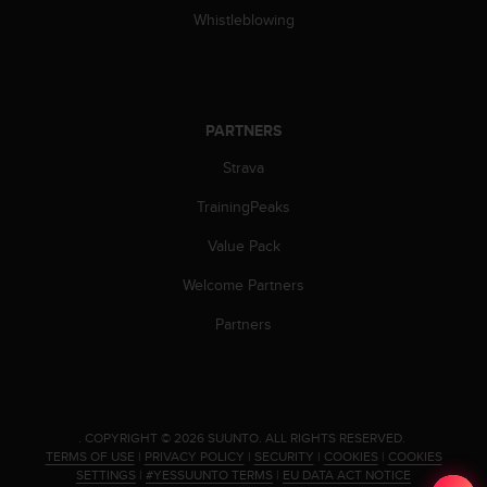
c
Whistleblowing
o
m
p
l
i
PARTNERS
a
n
Strava
c
e
TrainingPeaks
w
i
Value Pack
t
h
Welcome Partners
o
Partners
t
h
e
r
a
c
.
COPYRIGHT © 2026 SUUNTO.
ALL RIGHTS RESERVED.
c
TERMS OF USE
|
PRIVACY POLICY
|
SECURITY
|
COOKIES
|
COOKIES
SETTINGS
|
#YESSUUNTO TERMS
|
EU DATA ACT NOTICE
e