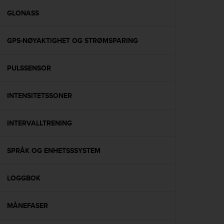
r
m
GLONASS
a
n
GPS-NØYAKTIGHET OG STRØMSPARING
c
e
w
PULSSENSOR
i
t
h
INTENSITETSSONER
t
h
e
INTERVALLTRENING
W
e
SPRÅK OG ENHETSSSYSTEM
b
C
o
LOGGBOK
n
t
e
MÅNEFASER
n
t