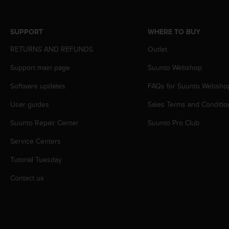
s
s
i
SUPPORT
WHERE TO BUY
b
i
RETURNS AND REFUNDS
Outlet
l
Support main page
Suunto Webshop
i
t
Software updates
FAQs for Suunto Websho
y
s
User guides
Sales Terms and Conditio
t
a
Suunto Repair Center
Suunto Pro Club
n
d
Service Centers
a
Tutorial Tuesday
r
d
Contact us
s
.
P
l
e