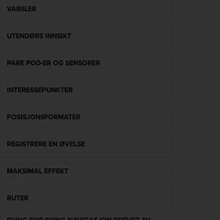
A
VARSLER
c
c
UTENDØRS INNSIKT
e
s
s
PARE POD-ER OG SENSORER
i
b
i
INTERESSEPUNKTER
l
i
t
POSISJONSFORMATER
y
G
REGISTRERE EN ØVELSE
u
i
d
MAKSIMAL EFFEKT
e
l
i
RUTER
n
e