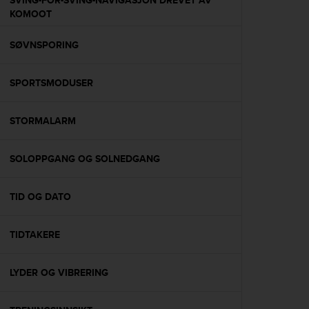
SVING-FOR-SVING-NAVIGASJON DREVET AV
s
KOMOOT
(
W
SØVNSPORING
C
A
G
SPORTSMODUSER
)
2
.
STORMALARM
0
a
n
SOLOPPGANG OG SOLNEDGANG
d
a
TID OG DATO
c
h
i
TIDTAKERE
e
v
i
LYDER OG VIBRERING
n
g