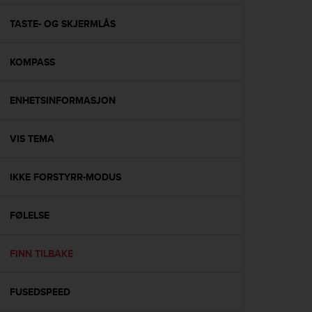
e
f
TASTE- OG SKJERMLÅS
o
r
KOMPASS
t
h
i
ENHETSINFORMASJON
s
w
e
VIS TEMA
b
s
i
IKKE FORSTYRR-MODUS
t
e
FØLELSE
i
n
c
FINN TILBAKE
o
n
f
FUSEDSPEED
o