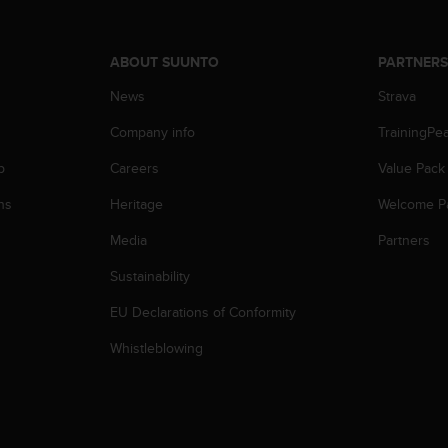
ABOUT SUUNTO
PARTNER
News
Strava
Company info
TrainingPe
p
Careers
Value Pack
ns
Heritage
Welcome P
Media
Partners
Sustainability
EU Declarations of Conformity
Whistleblowing