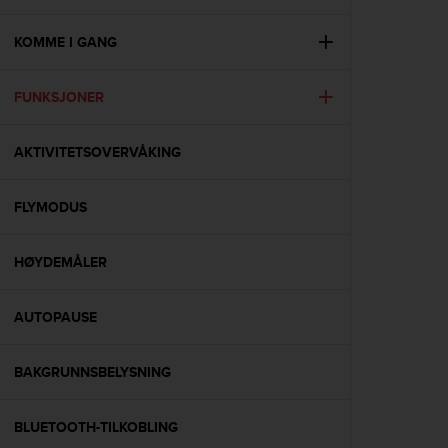
i
e
v
KOMME I GANG
i
n
FUNKSJONER
g
L
e
AKTIVITETSOVERVÅKING
v
e
l
FLYMODUS
A
A
c
HØYDEMÅLER
o
n
AUTOPAUSE
f
o
r
BAKGRUNNSBELYSNING
m
a
n
BLUETOOTH-TILKOBLING
c