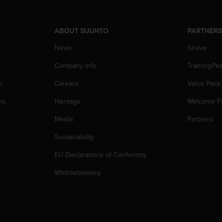
ABOUT SUUNTO
PARTNER
News
Strava
Company info
TrainingPe
p
Careers
Value Pack
ns
Heritage
Welcome P
Media
Partners
Sustainability
EU Declarations of Conformity
Whistleblowing