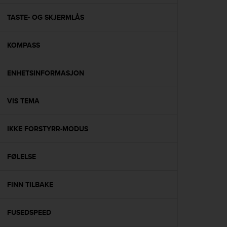
e
f
TASTE- OG SKJERMLÅS
o
r
KOMPASS
t
h
i
ENHETSINFORMASJON
s
w
e
VIS TEMA
b
s
i
IKKE FORSTYRR-MODUS
t
e
FØLELSE
i
n
c
FINN TILBAKE
o
n
f
FUSEDSPEED
o