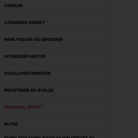
A
VARSLER
c
c
UTENDØRS INNSIKT
e
s
s
PARE POD-ER OG SENSORER
i
b
i
INTERESSEPUNKTER
l
i
t
POSISJONSFORMATER
y
G
REGISTRERE EN ØVELSE
u
i
d
MAKSIMAL EFFEKT
e
l
i
RUTER
n
e