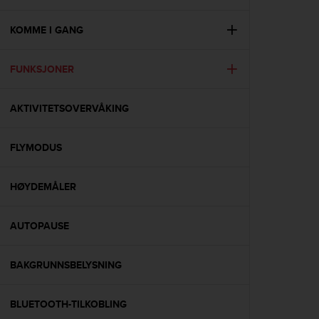
i
e
v
KOMME I GANG
i
n
FUNKSJONER
g
L
e
AKTIVITETSOVERVÅKING
v
e
l
FLYMODUS
A
A
c
HØYDEMÅLER
o
n
AUTOPAUSE
f
o
r
BAKGRUNNSBELYSNING
m
a
n
BLUETOOTH-TILKOBLING
c