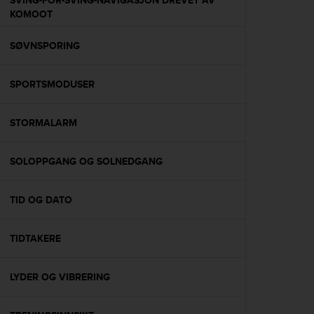
SVING-FOR-SVING-NAVIGASJON DREVET AV
s
KOMOOT
(
W
SØVNSPORING
C
A
G
SPORTSMODUSER
)
2
.
STORMALARM
0
a
n
SOLOPPGANG OG SOLNEDGANG
d
a
TID OG DATO
c
h
i
TIDTAKERE
e
v
i
LYDER OG VIBRERING
n
g