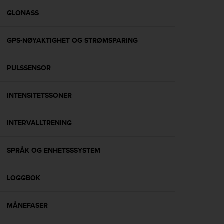
r
m
GLONASS
a
n
GPS-NØYAKTIGHET OG STRØMSPARING
c
e
w
PULSSENSOR
i
t
h
INTENSITETSSONER
t
h
e
INTERVALLTRENING
W
e
SPRÅK OG ENHETSSSYSTEM
b
C
o
LOGGBOK
n
t
e
MÅNEFASER
n
t