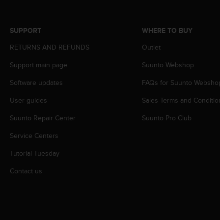
s
s
i
SUPPORT
WHERE TO BUY
b
i
RETURNS AND REFUNDS
Outlet
l
Support main page
Suunto Webshop
i
t
Software updates
FAQs for Suunto Websho
y
s
User guides
Sales Terms and Conditio
t
a
Suunto Repair Center
Suunto Pro Club
n
d
Service Centers
a
Tutorial Tuesday
r
d
Contact us
s
.
P
l
e