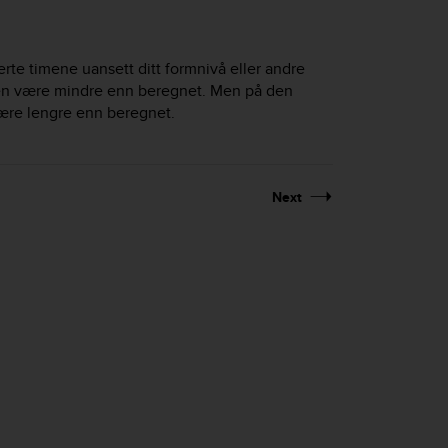
rte timene uansett ditt formnivå eller andre
stiden være mindre enn beregnet. Men på den
 være lengre enn beregnet.
Next