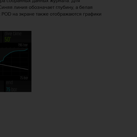
ра собранных данных журнала. Для
иняя линия обозначает глубину, а белая
k POD на экране также отображаются графики