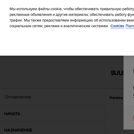
S
WE SH
u
Мы используем файлы cookie, чтобы обеспечивать правильную работу
u
рекламные объявления и другие материалы, обеспечивать работу фун
трафик. Мы также предоставляем информацию об использовании вами
n
социальным сетям, рекламе и аналитическим системам.
Cookies
Пол
t
o
п
р
и
Главная
Поддержка
Suunto EON Steel Black
Руководс
л
а
г
SUUNTO
а
е
т
в
Оглавление
Начать
Фу
с
е
у
НАЧАТЬ
с
и
л
НАЗНАЧЕНИЕ