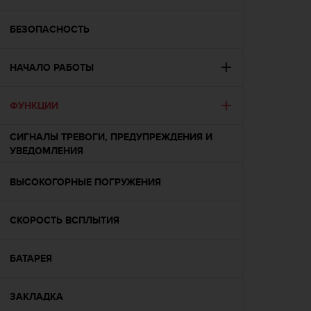
и
я
,
БЕЗОПАСНОСТЬ
ч
т
НАЧАЛО РАБОТЫ
о
б
ы
ФУНКЦИИ
э
т
СИГНАЛЫ ТРЕВОГИ, ПРЕДУПРЕЖДЕНИЯ И
о
УВЕДОМЛЕНИЯ
т
с
а
ВЫСОКОГОРНЫЕ ПОГРУЖЕНИЯ
й
т
СКОРОСТЬ ВСПЛЫТИЯ
д
о
с
БАТАРЕЯ
т
и
г
ЗАКЛАДКА
у