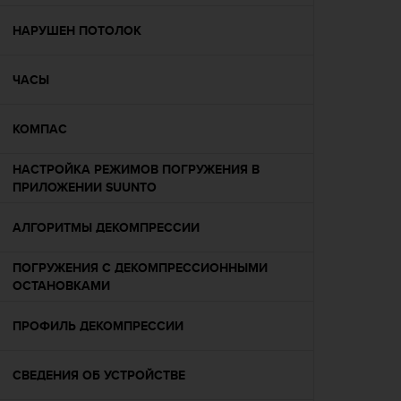
р
о
НАРУШЕН ПОТОЛОК
в
н
ЧАСЫ
я
A
A
КОМПАС
,
о
НАСТРОЙКА РЕЖИМОВ ПОГРУЖЕНИЯ В
п
ПРИЛОЖЕНИИ SUUNTO
р
е
д
АЛГОРИТМЫ ДЕКОМПРЕССИИ
е
л
ПОГРУЖЕНИЯ С ДЕКОМПРЕССИОННЫМИ
е
ОСТАНОВКАМИ
н
н
ПРОФИЛЬ ДЕКОМПРЕССИИ
о
г
о
СВЕДЕНИЯ ОБ УСТРОЙСТВЕ
в