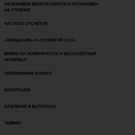
т
ОСТАНОВКИ БЕЗОПАСНОСТИ И ОСТАНОВКИ
а
НА ГЛУБИНЕ
(
W
ЧАСТОТА ОТСЧЕТОВ
C
A
G
«ОЖИДАНИЕ» И «ГЛУБОКИЙ СОН»
)
в
ВРЕМЯ НА ПОВЕРХНОСТИ И БЕСПОЛЕТНЫЙ
е
ИНТЕРВАЛ
р
с
ПРИЛОЖЕНИЕ SUUNTO
и
и
2
SUUNTOLINK
.
0
,
ДАВЛЕНИЕ В БАЛЛОНАХ
и
с
ТАЙМЕР
о
о