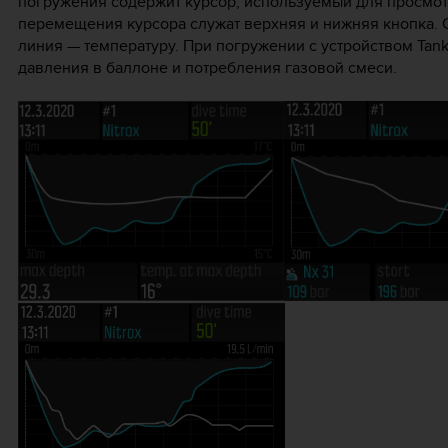
погружения содержит курсор, используемый для просмот
перемещения курсора служат верхняя и нижняя кнопка. С
линия — температуру. При погружении с устройством Tan
давления в баллоне и потребления газовой смеси.