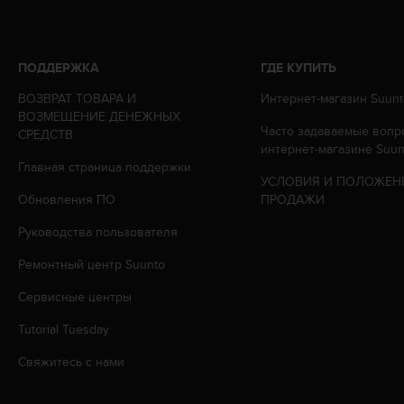
р
у
г
и
ПОДДЕРЖКА
ГДЕ КУПИТЬ
х
ВОЗВРАТ ТОВАРА И
Интернет-магазин Suunt
с
ВОЗМЕЩЕНИЕ ДЕНЕЖНЫХ
т
Часто задаваемые вопр
СРЕДСТВ
а
интернет-магазине Suun
н
Главная страница поддержки
д
УСЛОВИЯ И ПОЛОЖЕН
а
Обновления ПО
ПРОДАЖИ
р
т
Руководства пользователя
о
Ремонтный центр Suunto
в
д
Сервисные центры
о
с
Tutorial Tuesday
т
у
Свяжитесь с нами
п
н