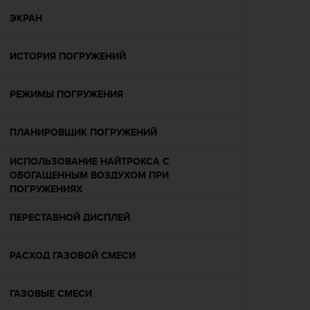
Р
у
ЭКРАН
к
о
ИСТОРИЯ ПОГРУЖЕНИЙ
в
о
д
РЕЖИМЫ ПОГРУЖЕНИЯ
с
т
в
ПЛАНИРОВЩИК ПОГРУЖЕНИЙ
е
п
ИСПОЛЬЗОВАНИЕ НАЙТРОКСА С
о
ОБОГАЩЕННЫМ ВОЗДУХОМ ПРИ
о
ПОГРУЖЕНИЯХ
б
е
ПЕРЕСТАВНОЙ ДИСПЛЕЙ
с
п
е
РАСХОД ГАЗОВОЙ СМЕСИ
ч
е
ГАЗОВЫЕ СМЕСИ
н
и