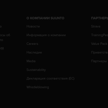
О КОМПАНИИ SUUNTO
ПАРТНЕР
o
Новости
Strava
осы oб
Информация о компании
TrainingPe
to
Careers
Value Pack
ИЯ
Наследие
Приветств
Media
Партнеры
Sustainability
Декларация соответствия (ЕС)
Whistleblowing