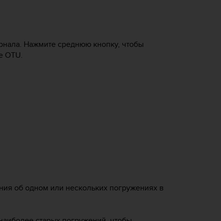
рнала. Нажмите среднюю кнопку, чтобы
е OTU.
ния об одном или нескольких погружениях в
наиболее старых погружений, чтобы