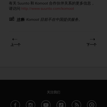
有关 Suunto 和 Komoot 合作伙伴关系的更多信息，
，
同
请访问
http://www.suunto.com/komoot
时
确
Komoot 目前不在中国提供服务。
注释:
保
符
合
其
他
上一个
下一个
可
访
问
性
标
准
。
如
果
您
关注我们
在
访
问