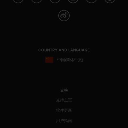
本
网
站
信
息
时
遇
到
任
COUNTRY AND LANGUAGE
何
问
中国(简体中文)
题
，
请
联
系
支持
我
们
支持主页
的
客
软件更新
户
用户指南
服
务