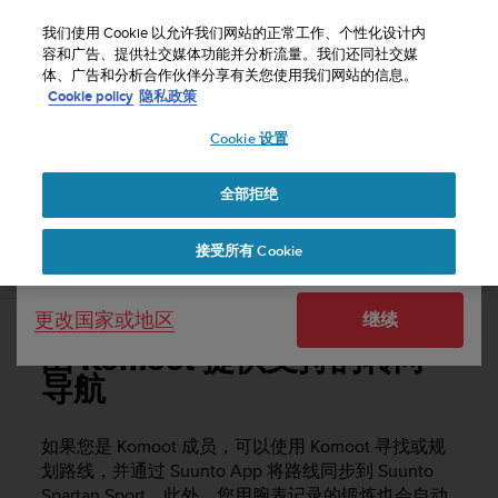
S
u
我们使用 Cookie 以允许我们网站的正常工作、个性化设计内
u
容和广告、提供社交媒体功能并分析流量。我们还同社交媒
选择国家或地区：
体、广告和分析合作伙伴分享有关您使用我们网站的信息。
n
主页
支持
Suunto Spartan Sport
用户指南 - 2.6
Cookie policy
隐私政策
t
o
Cookie 设置
United States
致
力
SUUNTO SPARTAN SPORT 用户指南 - 2.6
于
全部拒绝
Currency: $ (USD)
使
本
Shipping only to United States
接受所有 Cookie
网
由 Komoot 提供支持的转向导航
站
达
更改国家或地区
继续
到
W
由 Komoot 提供支持的转向
e
导航
b
内
容
如果您是 Komoot 成员，可以使用 Komoot 寻找或规
可
划路线，并通过 Suunto App 将路线同步到
Suunto
访
Spartan Sport
。此外，您用腕表记录的锻炼也会自动