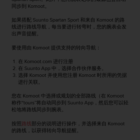
问
同步到 Komoot。
性
指
南
如果搭配
Suunto Spartan Sport
和来自 Komoot 的路
(
线进行路线导航，每当要进行转弯时，您的腕表会发
W
出声音提醒。
C
A
要使用由 Komoot 提供支持的转向导航：
G
)
在 Komoot.com 进行注册
2
在 Suunto App 中，选择合作伙伴服务。
.
选择 Komoot 并使用您注册 Komoot 时所用的凭据
0
所
进行关联。
定
义
您在 Komoot 中选择或规划的全部路线（在 Komoot
的
称作“tours”将自动同步到 Suunto App，然后您可以轻
A
松地将路线同步到腕表。
A
级
按照
路线
部分的说明进行操作，并选择来自 Komoot
一
的路线，以获得转向导航提醒。
致
性