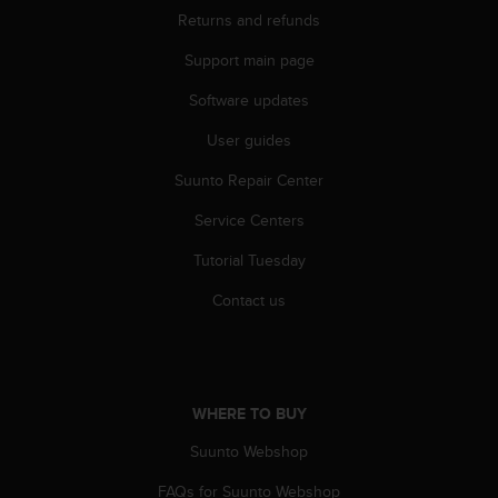
r
Returns and refunds
m
a
Support main page
n
c
Software updates
e
w
User guides
i
Suunto Repair Center
t
h
Service Centers
t
h
Tutorial Tuesday
e
W
Contact us
e
b
C
o
n
WHERE TO BUY
t
e
Suunto Webshop
n
FAQs for Suunto Webshop
t