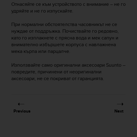
i
Отнасяйте се към устройството с внимание – не го
e
удряйте и не го изпускайте.
v
i
При нормални обстоятелства часовникът не се
n
нуждае от поддръжка. Почиствайте го редовно,
g
L
като го изплакнете с прясна вода и мек сапун и
e
внимателно избършете корпуса с навлажнена
v
мека кърпа или парцалче.
e
l
Използвайте само оригинални аксесоари Suunto –
A
повредите, причинени от неоригинални
A
аксесоари, не се покриват от гаранцията.
c
o
n
f
o
r
Previous
Next
m
a
n
c