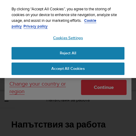
S
WE SHIP TO 75+ DESTINATIONS OVER THE
u
By clicking “Accept All Cookies”, you agree to the storing of
WORLD:
CLICK HERE TO SELECT YOURS
u
cookies on your device to enhance site navigation, analyze site
Your country or region:
usage, and assist in our marketing efforts.
Cookie
n
policy
Privacy policy
t
o
Cookies Settings
United States
i
s
Home
Support
Suunto 5
Потребителско ръководство
c
Reject All
Currency: $ (USD)
o
m
Shipping only to United States
SUUNTO 5 ПОТРЕБИТЕЛСКО
Accept All Cookies
m
РЪКОВОДСТВО
i
t
Change your country or
Continue
t
region
e
Напътствия за работа
d
t
o
a
Напътствия за работа
c
h