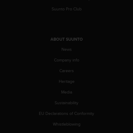
A
Suunto Pro Club
c
c
e
s
s
ABOUT SUUNTO
i
b
News
i
l
Company info
i
t
Careers
y
Heritage
G
u
Media
i
d
Sustainability
e
l
EU Declarations of Conformity
i
n
Whistleblowing
e