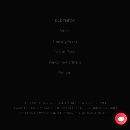
s
(
W
C
PARTNERS
A
Strava
G
)
TrainingPeaks
2
.
Value Pack
0
a
Welcome Partners
n
d
Partners
a
c
h
i
e
.
COPYRIGHT © 2026 SUUNTO.
ALL RIGHTS RESERVED.
v
TERMS OF USE
|
PRIVACY POLICY
|
SECURITY
|
COOKIES
|
COOKIES
i
SETTINGS
|
#YESSUUNTO TERMS
|
EU DATA ACT NOTICE
n
g