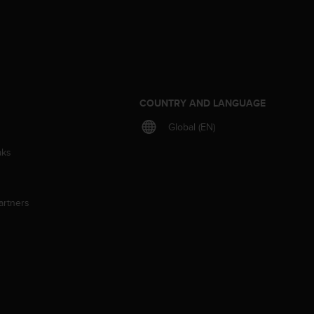
S
COUNTRY AND LANGUAGE
Global (EN)
aks
artners