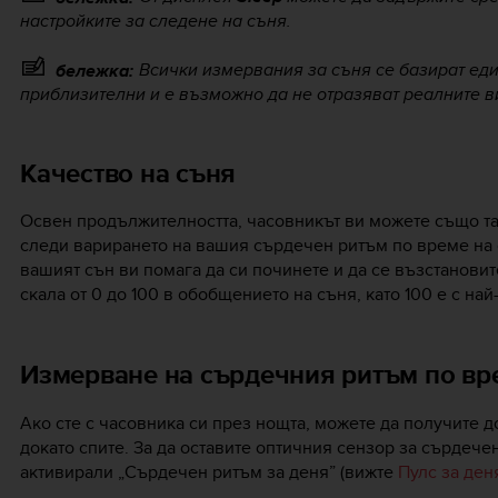
настройките за следене на съня.
Всички измервания за съня се базират ед
бележка:
приблизителни и е възможно да не отразяват реалните в
Качество на съня
Освен продължителността, часовникът ви можете също так
следи варирането на вашия сърдечен ритъм по време на 
вашият сън ви помага да си починете и да се възстановит
скала от 0 до 100 в обобщението на съня, като 100 е с най
Измерване на сърдечния ритъм по вр
Ако сте с часовника си през нощта, можете да получите 
докато спите. За да оставите оптичния сензор за сърдечен
активирали „Сърдечен ритъм за деня” (вижте
Пулс за ден