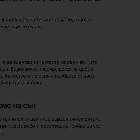
инствено на движения, следователно са
и навици на спане.
а да оценява качеството на съня ви, като
сън. Вариацията посочва доколко добре
е. Качеството на съня е изобразено чрез
-доброто качество.
еме на сън
допълнителни данни за сърдечния си ритъм,
 ритъм да работи през нощта, трябва да сте
я
).