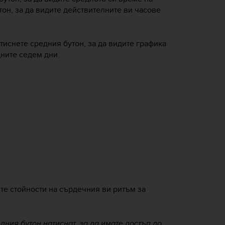
он, за да видите действителните ви часове
атиснете средния бутон, за да видите графика
ните седем дни.
ите стойности на сърдечния ви ритъм за
ния бутон натиснат, за да имате достъп до