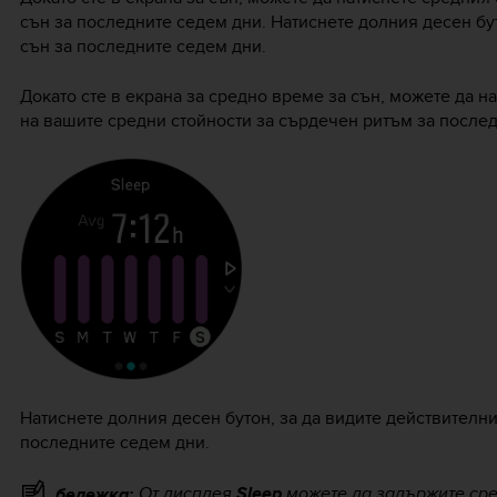
сън за последните седем дни. Натиснете долния десен бут
сън за последните седем дни.
Докато сте в екрана за средно време за сън, можете да н
на вашите средни стойности за сърдечен ритъм за послед
Натиснете долния десен бутон, за да видите действителн
последните седем дни.
От дисплея
Sleep
можете да задържите сред
бележка: