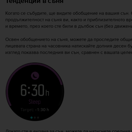
Тенденции в съня
Когато се събудите, ще видите обобщение на вашия сън
продължителност на съня ви, както и приблизителното вре
и времето, през което сте били в дълбок сън (без движени
Освен обобщението на съня, можете да проследите общите
лицевата страна на часовника натискайте долния десен б
изглед показва последния ви сън, сравнен с вашата целе
Докато сте в екрана за сън, можете да натиснете средния 