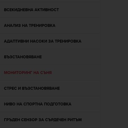
e
f
ВСЕКИДНЕВНА АКТИВНОСТ
o
r
АНАЛИЗ НА ТРЕНИРОВКА
t
h
i
АДАПТИВНИ НАСОКИ ЗА ТРЕНИРОВКА
s
w
e
ВЪЗСТАНОВЯВАНЕ
b
s
i
МОНИТОРИНГ НА СЪНЯ
t
e
СТРЕС И ВЪЗСТАНОВЯВАНЕ
i
n
c
НИВО НА СПОРТНА ПОДГОТОВКА
o
n
f
ГРЪДЕН СЕНЗОР ЗА СЪРДЕЧЕН РИТЪМ
o