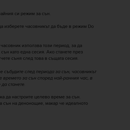
айния си режим за сън.
да изберете часовникът да бъде в режим Do
 часовник използва този период, за да
 сън като една сесия. Ако станете през
чете съня след това в същата сесия.
се събудите
след
периода за сън, часовникът
те времето за сън според най-ранния час, в
 да станете.
ка да настроите целево време за сън.
са сън на денонощие, макар че идеалното