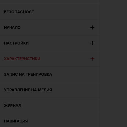
i
e
v
БЕЗОПАСНОСТ
i
n
НАЧАЛО
g
L
e
НАСТРОЙКИ
v
e
l
ХАРАКТЕРИСТИКИ
A
A
c
ЗАПИС НА ТРЕНИРОВКА
o
n
УПРАВЛЕНИЕ НА МЕДИЯ
f
o
r
ЖУРНАЛ
m
a
n
НАВИГАЦИЯ
c