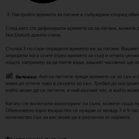
Настройте времето за лягане и събуждане според обич
След като сте дефинирали времето си за лягане, можете 
Not Disturb докато спите.
Стъпка 3 по-горе определя времето ви за лягане. Вашият
определи кога спите (през времето за сън) и отчита целия
нощта, например за да пиете вода, вашият часовник ще от
Ако си легнете
преди
времето си за сън и 
бележка:
няма да отчете това в сесията за сън. Трябва да настрои
който може да си легнете, и най-късния час, в който може
Когато сте включили мониторинг на съня, можете също та
Обикновено един възрастен се нуждае от между 7 и 9 ча
количество сън за вас може да е различно от нормата.