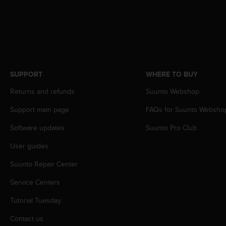
s
s
i
b
i
l
i
SUPPORT
WHERE TO BUY
t
y
Returns and refunds
Suunto Webshop
s
t
Support main page
FAQs for Suunto Websho
a
Software updates
Suunto Pro Club
n
d
User guides
a
r
Suunto Repair Center
d
s
Service Centers
.
P
Tutorial Tuesday
l
Contact us
e