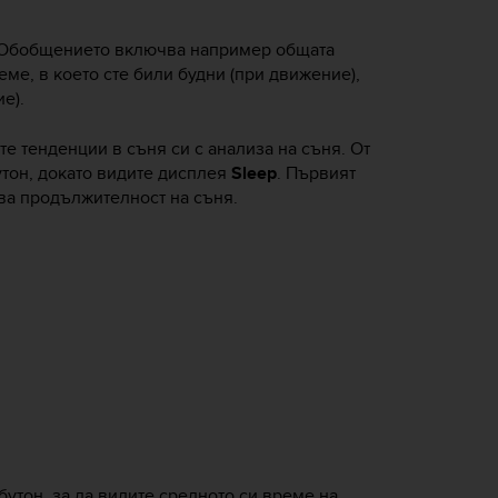
. Обобщението включва например общата
ме, в което сте били будни (при движение),
е).
 тенденции в съня си с анализа на съня. От
утон, докато видите дисплея
Sleep
. Първият
ва продължителност на съня.
бутон, за да видите средното си време на