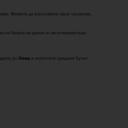
раве. Можете да използвате своя часовник,
и на базата на данни от акселерометъра.
надолу до
Sleep
и натиснете средния бутон.