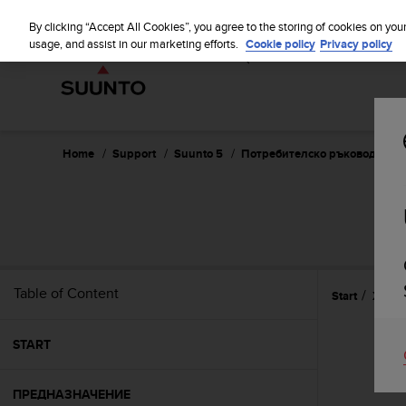
S
WE SH
u
By clicking “Accept All Cookies”, you agree to the storing of cookies on you
u
usage, and assist in our marketing efforts.
Cookie policy
Privacy policy
n
t
o
i
s
c
Home
Support
Suunto 5
Потребителско ръководство
o
m
m
i
t
t
e
Table of Content
Start
Харак
d
t
o
START
a
c
h
ПРЕДНАЗНАЧЕНИЕ