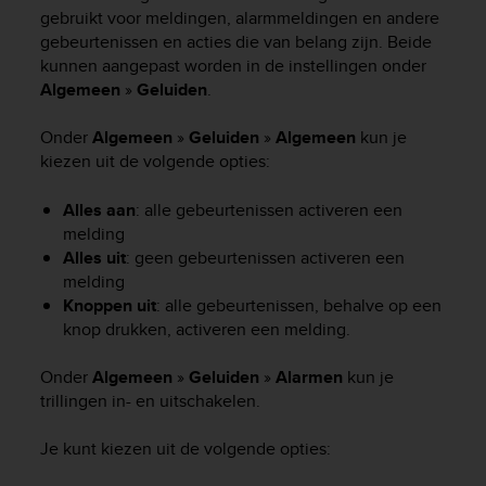
i
gebruikt voor meldingen, alarmmeldingen en andere
e
gebeurtenissen en acties die van belang zijn. Beide
v
kunnen aangepast worden in de instellingen onder
i
Algemeen
»
Geluiden
.
n
g
L
Onder
Algemeen
»
Geluiden
»
Algemeen
kun je
e
kiezen uit de volgende opties:
v
e
Alles aan
: alle gebeurtenissen activeren een
l
melding
A
Alles uit
: geen gebeurtenissen activeren een
A
melding
c
Knoppen uit
: alle gebeurtenissen, behalve op een
o
n
knop drukken, activeren een melding.
f
o
Onder
Algemeen
»
Geluiden
»
Alarmen
kun je
r
trillingen in- en uitschakelen.
m
a
Je kunt kiezen uit de volgende opties:
n
c