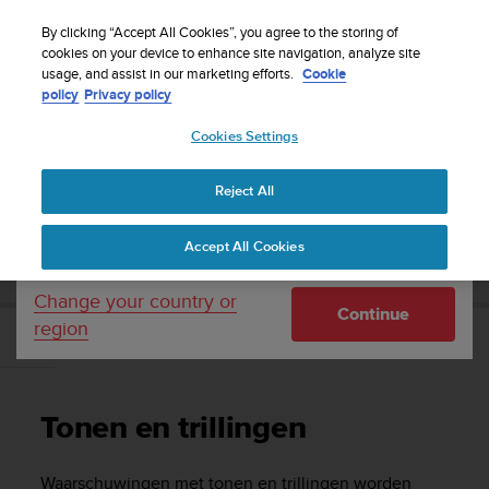
S
WE SHIP TO 75+ DESTINATIONS OVER THE
u
By clicking “Accept All Cookies”, you agree to the storing of
WORLD:
CLICK HERE TO SELECT YOURS
u
cookies on your device to enhance site navigation, analyze site
Your country or region:
usage, and assist in our marketing efforts.
Cookie
n
policy
Privacy policy
t
o
Cookies Settings
United States
i
s
Home
Support
Suunto 5
Gebruikershandleiding
c
Reject All
Currency: $ (USD)
o
m
Shipping only to United States
SUUNTO 5 GEBRUIKERSHANDLEIDING
Accept All Cookies
m
i
t
Change your country or
Continue
t
region
e
Tonen en trillingen
d
t
o
Tonen en trillingen
a
c
h
Waarschuwingen met tonen en trillingen worden