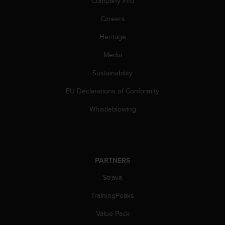
Company info
s
(
Careers
W
C
Heritage
A
Media
G
)
Sustainability
2
.
EU Declarations of Conformity
0
a
Whistleblowing
n
d
a
c
h
PARTNERS
i
e
Strava
v
TrainingPeaks
i
n
Value Pack
g