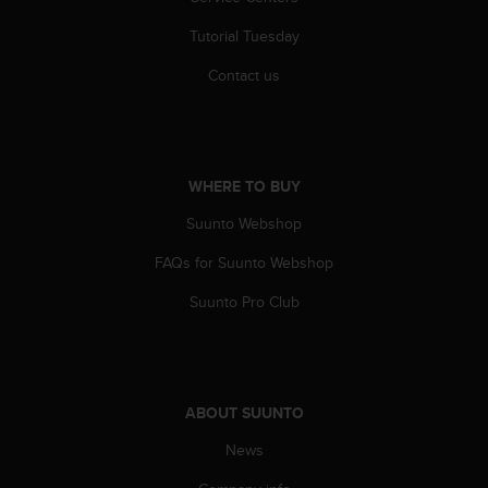
A
Tutorial Tuesday
c
c
Contact us
e
s
s
i
b
WHERE TO BUY
i
l
Suunto Webshop
i
t
FAQs for Suunto Webshop
y
Suunto Pro Club
G
u
i
d
e
l
ABOUT SUUNTO
i
News
n
e