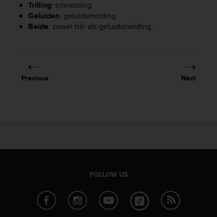
Trilling
: trilmelding
e
Geluiden
: geluidsmelding
f
Beide
: zowel tril- als geluidsmelding.
o
r
t
h
i
s
Previous
Next
w
e
b
s
i
t
e
i
n
c
FOLLOW US
o
n
f
o