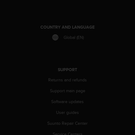
r
m
a
n
c
COUNTRY AND LANGUAGE
e
Global (EN)
w
i
t
h
t
h
SUPPORT
e
Returns and refunds
W
e
Support main page
b
C
Software updates
o
n
User guides
t
e
Suunto Repair Center
n
Service Centers
t