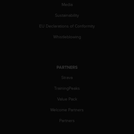
s
Media
(
W
Sustainability
C
EU Declarations of Conformity
A
G
Whistleblowing
)
2
.
0
a
PARTNERS
n
d
Strava
a
c
TrainingPeaks
h
i
Value Pack
e
Welcome Partners
v
i
Partners
n
g