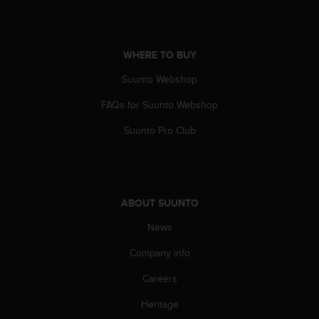
A
c
c
WHERE TO BUY
e
s
Suunto Webshop
s
i
FAQs for Suunto Webshop
b
i
Suunto Pro Club
l
i
t
y
G
ABOUT SUUNTO
u
i
News
d
Company info
e
l
Careers
i
n
Heritage
e