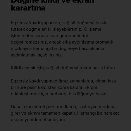
Düğme kilidi ve ekran
i
karartma
e
v
i
Egzersiz kaydı yaparken, sağ alt düğmeyi basılı
n
tutarak düğmeleri kilitleyebilirsiniz. Kilitleme
g
işleminden sonra ekran görünümlerini
L
e
değiştiremezsiniz, ancak arka aydınlatma otomatik
v
moddaysa herhangi bir düğmeye basarak arka
e
aydınlatmayı açabilirsiniz.
l
A
Kilidi açmak için, sağ alt düğmeyi tekrar basılı tutun.
A
c
Egzersiz kaydı yapmadığınız zamanlarda, ekran kısa
o
bir süre pasif kaldıktan sonra kararır. Ekranı
n
etkinleştirmek için herhangi bir düğmeye basın.
f
o
r
Daha uzun süreli pasif modlarda, saat uyku moduna
m
girer ve ekranı tamamen kapatır. Herhangi bir hareket
a
ekranı yeniden etkinleştirir.
n
c