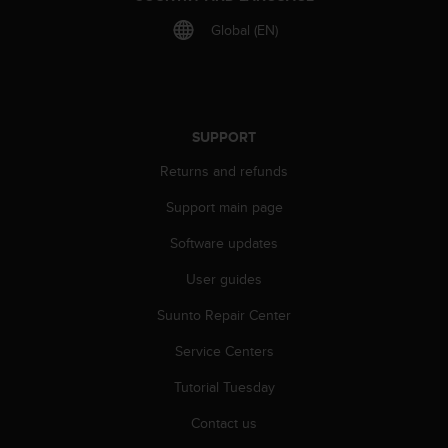
r
m
Global (EN)
a
n
c
e
w
SUPPORT
i
t
Returns and refunds
h
t
Support main page
h
Software updates
e
W
User guides
e
b
Suunto Repair Center
C
o
Service Centers
n
t
Tutorial Tuesday
e
Contact us
n
t