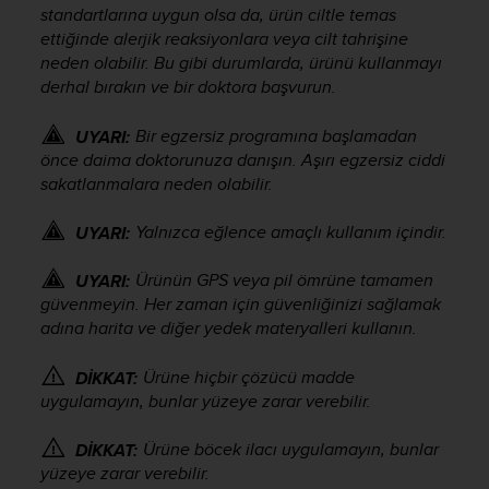
standartlarına uygun olsa da, ürün ciltle temas
e
f
ettiğinde alerjik reaksiyonlara veya cilt tahrişine
o
neden olabilir. Bu gibi durumlarda, ürünü kullanmayı
r
derhal bırakın ve bir doktora başvurun.
t
h
Bir egzersiz programına başlamadan
UYARI:
i
önce daima doktorunuza danışın. Aşırı egzersiz ciddi
s
sakatlanmalara neden olabilir.
w
e
Yalnızca eğlence amaçlı kullanım içindir.
UYARI:
b
s
i
Ürünün GPS veya pil ömrüne tamamen
UYARI:
t
güvenmeyin. Her zaman için güvenliğinizi sağlamak
e
adına harita ve diğer yedek materyalleri kullanın.
i
n
Ürüne hiçbir çözücü madde
DİKKAT:
c
uygulamayın, bunlar yüzeye zarar verebilir.
o
n
Ürüne böcek ilacı uygulamayın, bunlar
DİKKAT:
f
yüzeye zarar verebilir.
o