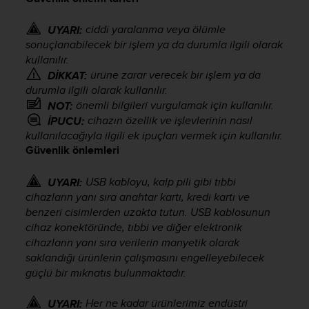
i
e
v
ciddi yaralanma veya ölümle
UYARI:
i
sonuçlanabilecek bir işlem ya da durumla ilgili olarak
n
kullanılır.
g
ürüne zarar verecek bir işlem ya da
DİKKAT:
L
durumla ilgili olarak kullanılır.
e
önemli bilgileri vurgulamak için kullanılır.
NOT:
v
cihazın özellik ve işlevlerinin nasıl
İPUCU:
e
kullanılacağıyla ilgili ek ipuçları vermek için kullanılır.
l
Güvenlik önlemleri
A
A
c
USB kabloyu, kalp pili gibi tıbbi
UYARI:
o
cihazların yanı sıra anahtar kartı, kredi kartı ve
n
benzeri cisimlerden uzakta tutun. USB kablosunun
f
cihaz konektöründe, tıbbi ve diğer elektronik
o
cihazların yanı sıra verilerin manyetik olarak
r
saklandığı ürünlerin çalışmasını engelleyebilecek
m
güçlü bir mıknatıs bulunmaktadır.
a
n
Her ne kadar ürünlerimiz endüstri
UYARI:
c