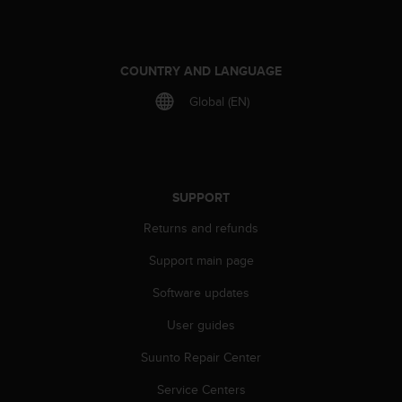
s
(
W
C
COUNTRY AND LANGUAGE
A
G
Global (EN)
)
2
.
0
a
SUPPORT
n
d
Returns and refunds
a
c
Support main page
h
Software updates
i
e
User guides
v
i
Suunto Repair Center
n
g
Service Centers