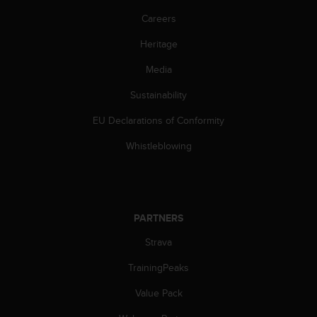
s
Careers
s
i
Heritage
b
i
Media
l
i
Sustainability
t
EU Declarations of Conformity
y
s
Whistleblowing
t
a
n
d
a
PARTNERS
r
d
Strava
s
.
TrainingPeaks
P
l
Value Pack
e