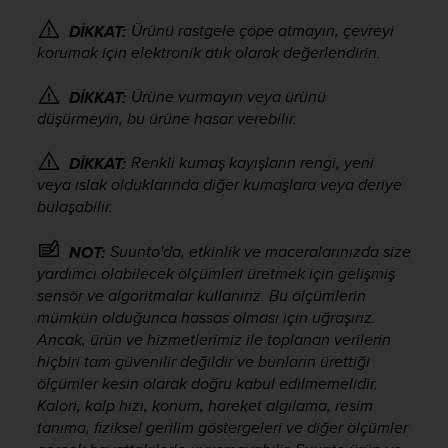
r
m
Ürünü rastgele çöpe atmayın, çevreyi
DİKKAT:
a
korumak için elektronik atık olarak değerlendirin.
n
c
Ürüne vurmayın veya ürünü
DİKKAT:
e
düşürmeyin, bu ürüne hasar verebilir.
w
i
Renkli kumaş kayışların rengi, yeni
DİKKAT:
t
veya ıslak olduklarında diğer kumaşlara veya deriye
h
t
bulaşabilir.
h
e
Suunto'da, etkinlik ve maceralarınızda size
NOT:
W
yardımcı olabilecek ölçümleri üretmek için gelişmiş
e
sensör ve algoritmalar kullanırız. Bu ölçümlerin
b
mümkün olduğunca hassas olması için uğraşırız.
C
Ancak, ürün ve hizmetlerimiz ile toplanan verilerin
o
hiçbiri tam güvenilir değildir ve bunların ürettiği
n
ölçümler kesin olarak doğru kabul edilmemelidir.
t
Kalori, kalp hızı, konum, hareket algılama, resim
e
n
tanıma, fiziksel gerilim göstergeleri ve diğer ölçümler
t