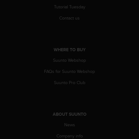
c
o
Tutorial Tuesday
m
Contact us
p
l
i
a
n
WHERE TO BUY
c
e
Suunto Webshop
w
i
FAQs for Suunto Webshop
t
h
Suunto Pro Club
o
t
h
e
r
ABOUT SUUNTO
a
c
News
c
Company info
e