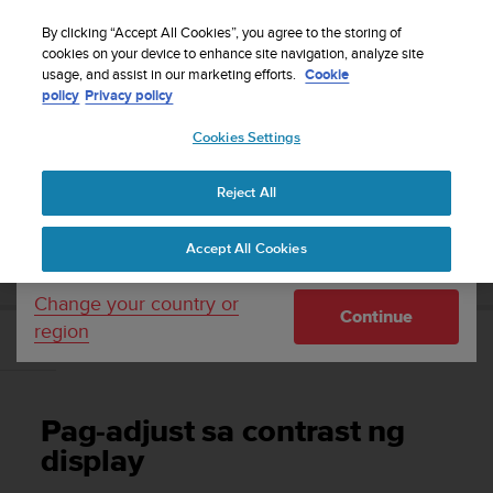
S
WE SHIP TO 75+ DESTINATIONS OVER THE
u
By clicking “Accept All Cookies”, you agree to the storing of
WORLD:
CLICK HERE TO SELECT YOURS
u
cookies on your device to enhance site navigation, analyze site
Your country or region:
usage, and assist in our marketing efforts.
Cookie
n
policy
Privacy policy
t
o
Cookies Settings
United States
i
s
Home
Support
Suunto Ambit2 R
Gabay sa User - 2.0
c
Reject All
Currency: $ (USD)
o
m
Shipping only to United States
SUUNTO AMBIT2 R GABAY SA USER - 2.0
Accept All Cookies
m
i
t
Change your country or
Continue
t
region
e
Pag-adjust sa contrast ng display
d
t
o
Pag-adjust sa contrast ng
a
c
display
h