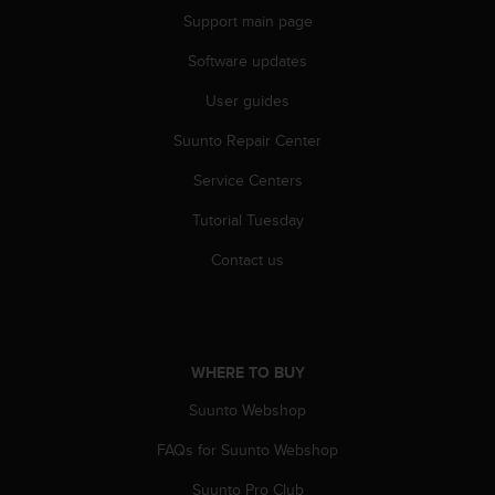
A
Support main page
c
Software updates
c
e
User guides
s
s
Suunto Repair Center
i
b
Service Centers
i
l
Tutorial Tuesday
i
Contact us
t
y
G
u
i
WHERE TO BUY
d
e
Suunto Webshop
l
i
FAQs for Suunto Webshop
n
e
Suunto Pro Club