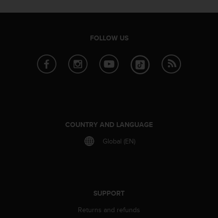
r
m
a
n
FOLLOW US
c
e
w
i
t
h
t
h
e
COUNTRY AND LANGUAGE
W
e
Global (EN)
b
C
o
n
t
SUPPORT
e
n
Returns and refunds
t