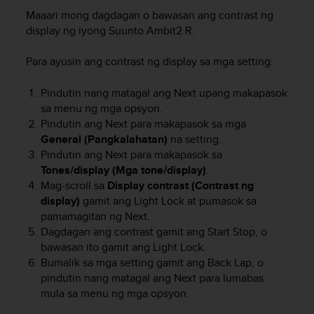
i
Maaari mong dagdagan o bawasan ang contrast ng
e
v
display ng iyong
Suunto Ambit2 R
.
i
n
Para ayusin ang contrast ng display sa mga setting:
g
L
Pindutin nang matagal ang
Next
upang makapasok
e
sa menu ng mga opsyon.
v
Pindutin ang
Next
para makapasok sa mga
e
General (Pangkalahatan)
na setting.
l
Pindutin ang
Next
para makapasok sa
A
Tones/display (Mga tone/display)
.
A
c
Mag-scroll sa
Display contrast (Contrast ng
o
display)
gamit ang
Light Lock
at pumasok sa
n
pamamagitan ng
Next
.
f
Dagdagan ang contrast gamit ang
Start Stop
, o
o
bawasan ito gamit ang
Light Lock
.
r
Bumalik sa mga setting gamit ang
Back Lap
, o
m
pindutin nang matagal ang
Next
para lumabas
a
mula sa menu ng mga opsyon.
n
c