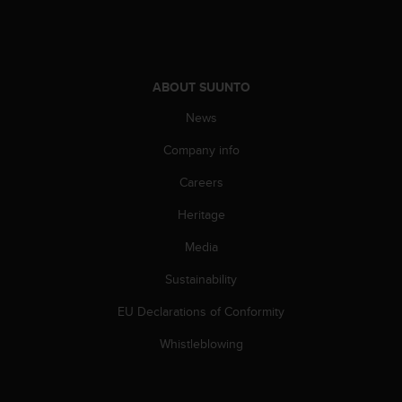
s
(
W
C
A
ABOUT SUUNTO
G
)
News
2
Company info
.
0
Careers
a
n
Heritage
d
a
Media
c
h
Sustainability
i
EU Declarations of Conformity
e
v
Whistleblowing
i
n
g