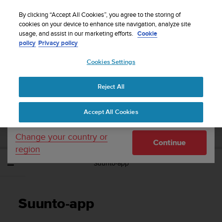
S
WE SHIP TO 75+ DESTINATIONS OVER THE
u
By clicking “Accept All Cookies”, you agree to the storing of
WORLD:
CLICK HERE TO SELECT YOURS
u
cookies on your device to enhance site navigation, analyze site
Your country or region:
usage, and assist in our marketing efforts.
Cookie
n
policy
Privacy policy
t
o
Cookies Settings
United States
i
s
Home
Support
Suunto Ambit2 S
Gebruikershandleiding - 2.0
c
Reject All
Currency: $ (USD)
o
m
Shipping only to United States
SUUNTO AMBIT2 S
Accept All Cookies
m
GEBRUIKERSHANDLEIDING - 2.0
i
t
Change your country or
Continue
t
region
e
Suunto-app
d
t
o
a
Suunto-app
c
h