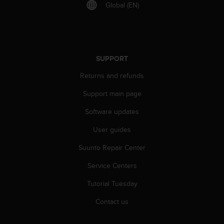
r
Global (EN)
m
a
n
c
e
SUPPORT
w
i
Returns and refunds
t
h
Support main page
t
Software updates
h
e
User guides
W
e
Suunto Repair Center
b
C
Service Centers
o
n
Tutorial Tuesday
t
Contact us
e
n
t