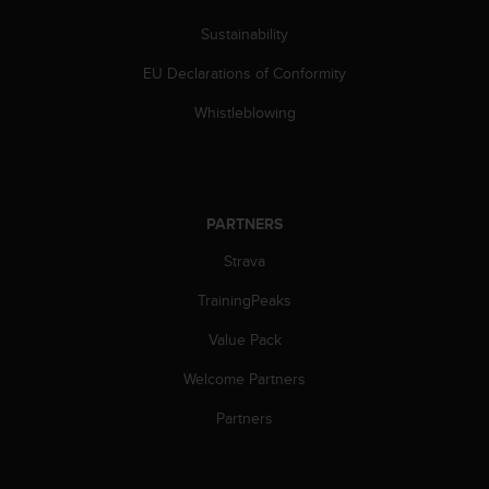
s
(
Sustainability
W
EU Declarations of Conformity
C
A
Whistleblowing
G
)
2
.
0
PARTNERS
a
n
Strava
d
a
TrainingPeaks
c
h
Value Pack
i
Welcome Partners
e
v
Partners
i
n
g