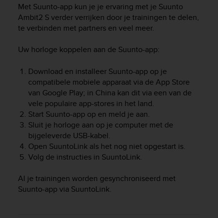
i
Met Suunto-app kun je je ervaring met je
Suunto
e
Ambit2 S
verder verrijken door je trainingen te delen,
v
te verbinden met partners en veel meer.
i
n
Uw horloge koppelen aan de Suunto-app:
g
L
e
Download en installeer Suunto-app op je
v
compatibele mobiele apparaat via de App Store
e
van Google Play; in China kan dit via een van de
l
vele populaire app-stores in het land.
A
Start Suunto-app op en meld je aan.
A
Sluit je horloge aan op je computer met de
c
bijgeleverde USB-kabel.
o
Open SuuntoLink als het nog niet opgestart is.
n
Volg de instructies in SuuntoLink.
f
o
r
Al je trainingen worden gesynchroniseerd met
m
Suunto-app via SuuntoLink.
a
n
c