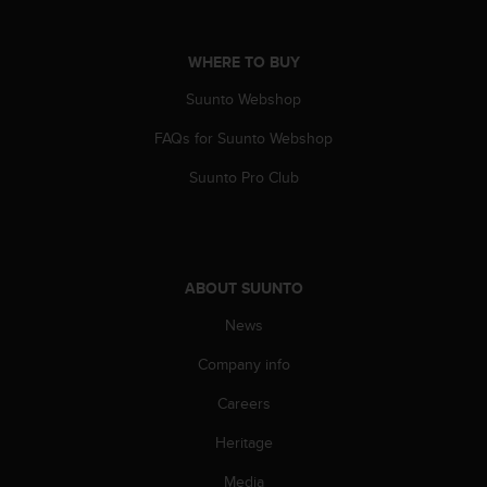
A
c
WHERE TO BUY
c
e
Suunto Webshop
s
s
FAQs for Suunto Webshop
i
b
Suunto Pro Club
i
l
i
t
y
ABOUT SUUNTO
G
u
News
i
Company info
d
e
Careers
l
i
Heritage
n
e
Media