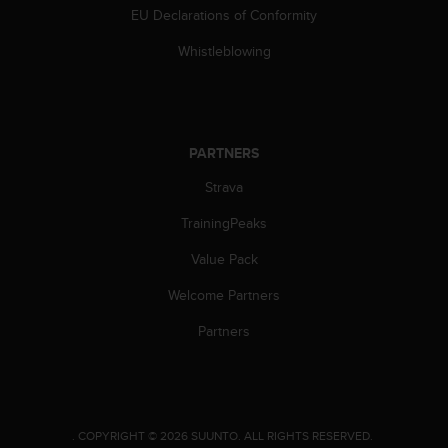
s
EU Declarations of Conformity
s
Whistleblowing
i
b
i
l
i
t
PARTNERS
y
Strava
s
t
TrainingPeaks
a
n
Value Pack
d
a
Welcome Partners
r
Partners
d
s
.
P
l
e
.
COPYRIGHT © 2026 SUUNTO.
ALL RIGHTS RESERVED.