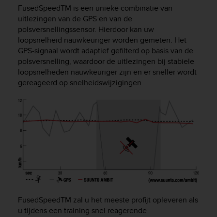
i
FusedSpeed
TM
is een unieke combinatie van
e
uitlezingen van de GPS en van de
v
polsversnellingssensor. Hierdoor kan uw
i
n
loopsnelheid nauwkeuriger worden gemeten. Het
g
GPS-signaal wordt adaptief gefilterd op basis van de
L
polsversnelling, waardoor de uitlezingen bij stabiele
e
loopsnelheden nauwkeuriger zijn en er sneller wordt
v
gereageerd op snelheidswijzigingen.
e
l
A
A
c
o
n
f
o
r
m
a
FusedSpeed
TM
zal u het meeste profijt opleveren als
n
u tijdens een training snel reagerende
c