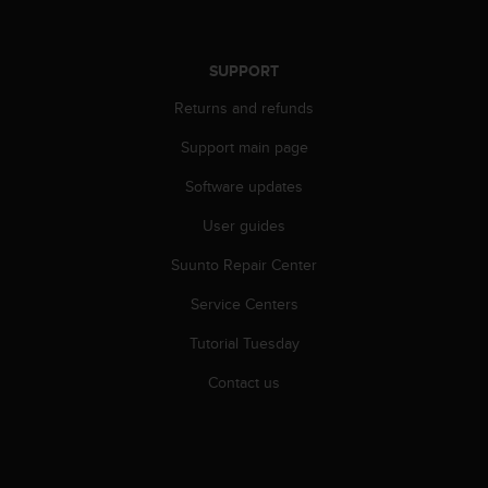
s
(
W
SUPPORT
C
A
Returns and refunds
G
)
Support main page
2
.
Software updates
0
User guides
a
n
Suunto Repair Center
d
a
Service Centers
c
h
Tutorial Tuesday
i
e
Contact us
v
i
n
g