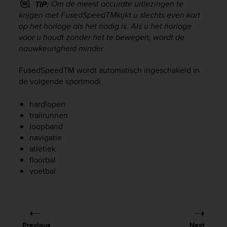
r
Om de meest accurate uitlezingen te
TIP:
m
krijgen met FusedSpeed
TM
kijkt u slechts even kort
a
op het horloge als het nodig is. Als u het horloge
n
voor u houdt zonder het te bewegen, wordt de
c
nauwkeurigheid minder.
e
w
FusedSpeed
TM
wordt automatisch ingeschakeld in
i
de volgende sportmodi:
t
h
hardlopen
t
h
trailrunnen
e
loopband
W
navigatie
e
atletiek
b
floorbal
C
voetbal
o
n
t
e
n
Previous
Next
t