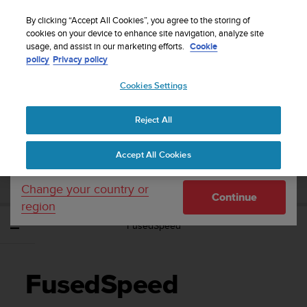
S
WE SHIP TO 75+ DESTINATIONS OVER THE
u
By clicking “Accept All Cookies”, you agree to the storing of
WORLD:
CLICK HERE TO SELECT YOURS
u
cookies on your device to enhance site navigation, analyze site
Your country or region:
usage, and assist in our marketing efforts.
Cookie
n
policy
Privacy policy
t
o
Cookies Settings
United States
i
s
Home
Support
Suunto Ambit2 S
Gebruikershandleiding - 2.0
c
Reject All
Currency: $ (USD)
o
m
Shipping only to United States
SUUNTO AMBIT2 S
Accept All Cookies
m
GEBRUIKERSHANDLEIDING - 2.0
i
t
Change your country or
Continue
t
region
e
FusedSpeed
d
t
o
a
FusedSpeed
c
h