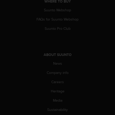
c
WHERE TO BUY
o
Suunto Webshop
m
p
FAQs for Suunto Webshop
l
i
Suunto Pro Club
a
n
c
e
w
ABOUT SUUNTO
i
t
News
h
o
Company info
t
Careers
h
e
Heritage
r
a
Media
c
c
Sustainability
e