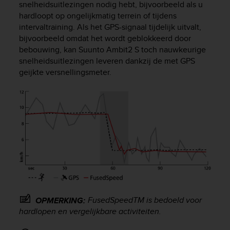
snelheidsuitlezingen nodig hebt, bijvoorbeeld als u
e
hardloopt op ongelijkmatig terrein of tijdens
f
intervaltraining. Als het GPS-signaal tijdelijk uitvalt,
o
r
bijvoorbeeld omdat het wordt geblokkeerd door
t
bebouwing, kan
Suunto Ambit2 S
toch nauwkeurige
h
snelheidsuitlezingen leveren dankzij de met GPS
i
geijkte versnellingsmeter.
s
w
e
b
s
i
t
e
i
n
c
o
FusedSpeed
TM
is bedoeld voor
OPMERKING:
n
hardlopen en vergelijkbare activiteiten.
f
o