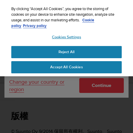
S
WE SHIP TO 75+ DESTINATIONS OVER THE
u
By clicking “Accept All Cookies”, you agree to the storing of
WORLD:
CLICK HERE TO SELECT YOURS
u
cookies on your device to enhance site navigation, analyze site
Your country or region:
usage, and assist in our marketing efforts.
Cookie
n
policy
Privacy policy
t
o
Cookies Settings
United States
i
s
Home
Support
Suunto Ambit3 Peak
使用者指南 - 2.5
c
Reject All
Currency: $ (USD)
o
m
Shipping only to United States
SUUNTO AMBIT3 PEAK 使用者指南 - 2.5
Accept All Cookies
m
i
t
Change your country or
Continue
t
region
e
版權
d
t
o
版權
a
c
h
© Suunto Oy 9/2014.保留所有權利。Suunto、Suunto