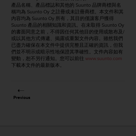
i
產品名稱、產品標誌和其他的 Suunto 品牌商標與名
e
稱均為 Suunto Oy 之註冊或未註冊商標。本文件和其
v
內容均為 Suunto Oy 所有，其目的僅讓客戶獲得
i
Suunto 產品的相關知識和資訊。在未取得 Suunto Oy
n
g
的書面同意之前，不得因任何其他目的使用或散布及/
L
或以其他方式傳遞、揭露或重製文件內容。雖然我們
e
已盡力確保在本文件中提供完整且正確的資訊，但我
v
們並不明示或暗示性地保證其準確性。文件內容如有
e
變動，恕不另行通知。您可以前往
www.suunto.com
l
下載本文件的最新版本。
A
A
c
o
n
Previous
f
o
r
m
a
n
c