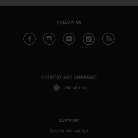
e
f
o
FOLLOW US
r
t
h
i
s
w
e
b
s
COUNTRY AND LANGUAGE
i
t
Global (EN)
e
i
n
c
o
SUPPORT
n
f
Returns and refunds
o