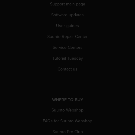
r
Support main page
m
a
Software updates
n
User guides
c
e
Suunto Repair Center
w
i
Service Centers
t
h
Tutorial Tuesday
t
h
Contact us
e
W
e
b
C
WHERE TO BUY
o
Suunto Webshop
n
t
FAQs for Suunto Webshop
e
n
Suunto Pro Club
t