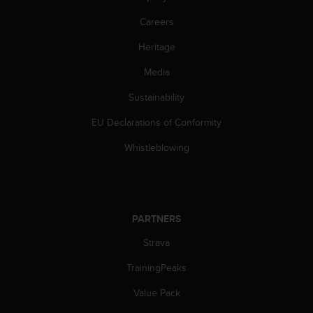
s
(
Careers
W
Heritage
C
A
Media
G
)
Sustainability
2
.
EU Declarations of Conformity
0
a
Whistleblowing
n
d
a
c
h
PARTNERS
i
Strava
e
v
TrainingPeaks
i
n
Value Pack
g