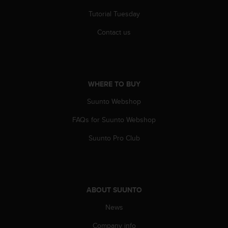
A
Tutorial Tuesday
c
c
Contact us
e
s
s
i
b
WHERE TO BUY
i
l
Suunto Webshop
i
FAQs for Suunto Webshop
t
y
Suunto Pro Club
G
u
i
d
e
ABOUT SUUNTO
l
i
News
n
e
Company info