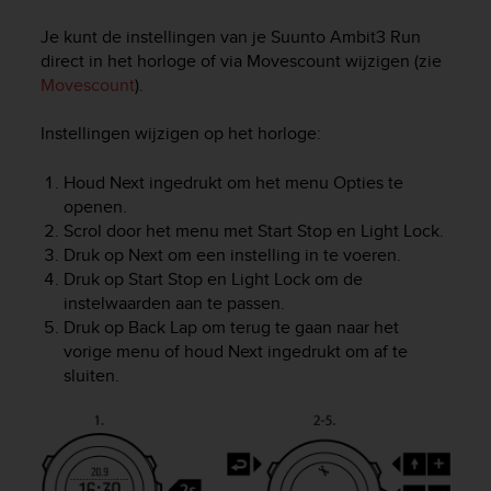
i
e
Je kunt de instellingen van je
Suunto Ambit3 Run
v
direct in het horloge of via Movescount wijzigen (zie
i
Movescount
).
n
g
Instellingen wijzigen op het horloge:
L
e
v
Houd
Next
ingedrukt om het menu Opties te
e
openen.
l
Scrol door het menu met
Start Stop
en
Light Lock
.
A
Druk op
Next
om een instelling in te voeren.
A
Druk op
Start Stop
en
Light Lock
om de
c
instelwaarden aan te passen.
o
Druk op
Back Lap
om terug te gaan naar het
n
vorige menu of houd
Next
ingedrukt om af te
f
sluiten.
o
r
m
a
n
c