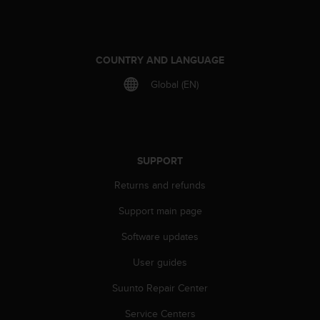
r
m
a
n
COUNTRY AND LANGUAGE
c
e
Global (EN)
w
i
t
h
t
SUPPORT
h
e
Returns and refunds
W
e
Support main page
b
C
Software updates
o
n
User guides
t
Suunto Repair Center
e
n
Service Centers
t