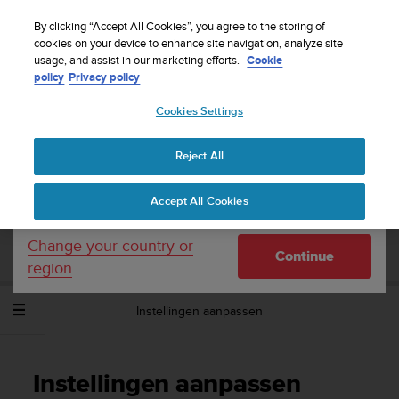
S
WE SHIP TO 75+ DESTINATIONS OVER THE
u
By clicking “Accept All Cookies”, you agree to the storing of
WORLD:
CLICK HERE TO SELECT YOURS
u
cookies on your device to enhance site navigation, analyze site
Your country or region:
usage, and assist in our marketing efforts.
Cookie
n
policy
Privacy policy
t
o
Cookies Settings
United States
i
s
Home
Support
Suunto Ambit3 Run
Gebruikershandleiding -
c
2.5
Reject All
Currency: $ (USD)
o
m
Shipping only to United States
Accept All Cookies
m
SUUNTO AMBIT3 RUN
i
GEBRUIKERSHANDLEIDING - 2.5
t
Change your country or
Continue
t
region
e
d
Instellingen aanpassen
t
o
a
c
Instellingen aanpassen
h