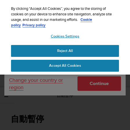
S
WE SHIP TO 75+ DESTINATIONS OVER THE
u
By clicking “Accept All Cookies”, you agree to the storing of
WORLD:
CLICK HERE TO SELECT YOURS
u
cookies on your device to enhance site navigation, analyze site
Your country or region:
usage, and assist in our marketing efforts.
Cookie
n
policy
Privacy policy
t
o
Cookies Settings
United States
i
s
Home
Support
Suunto Ambit3 Vertical
使用者指南 - 1.2
c
Reject All
Currency: $ (USD)
o
m
Shipping only to United States
SUUNTO AMBIT3 VERTICAL 使用者指南 -
Accept All Cookies
m
1.2
i
t
Change your country or
Continue
t
region
e
自動暫停
d
t
o
a
自動暫停
c
h