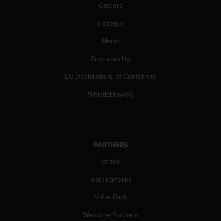
s
Careers
(
Heritage
W
C
Media
A
G
Sustainability
)
2
EU Declarations of Conformity
.
0
Whistleblowing
a
n
d
a
c
PARTNERS
h
Strava
i
e
TrainingPeaks
v
i
Value Pack
n
g
Welcome Partners