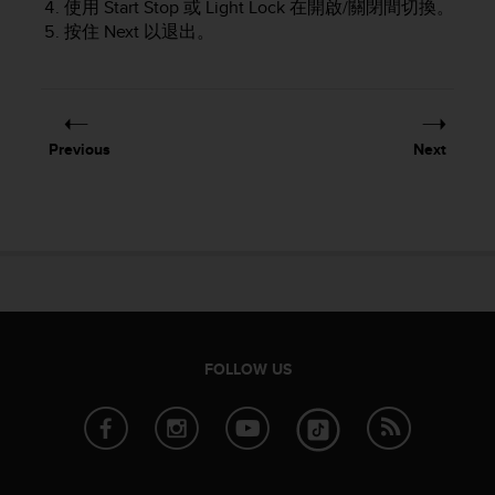
使用
Start Stop
或
Light Lock
在開啟/關閉間切換。
e
按住
Next
以退出。
f
o
r
t
h
i
Previous
Next
s
w
e
b
s
i
t
e
i
n
FOLLOW US
c
o
n
f
o