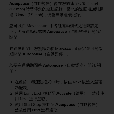
i
Autopause
（自動暫停）會在您的速度低於 2 km/h
e
(1.2 mph) 時暫停您的運動記錄。當您的速度增加到超
v
過 3 km/h (1.9 mph)，便會自動繼續記錄。
i
n
您可以在 Movescount 中各種運動模式之進階設定
g
L
下，將該運動模式的
Autopause
（自動暫停）開啟/
e
關閉。
v
e
在運動期間，您無需更改 Movescount 設定即可開啟
l
或關閉
Autopause
（自動暫停）。
A
A
若要在運動期間將
Autopause
（自動暫停）開啟/關
c
閉：
o
n
f
在處於一種運動模式中時，按住
Next
以進入選項
o
功能表。
r
使用
Light Lock
捲動至
Activate
（啟用），然後使
m
用
Next
進行選取。
a
使用
Start Stop
捲動至
Autopause
（自動暫停），
n
然後使用
Next
進行選取。
c