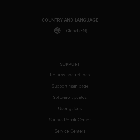
r
m
a
COUNTRY AND LANGUAGE
n
c
Global (EN)
e
w
i
t
h
t
SUPPORT
h
Returns and refunds
e
W
Support main page
e
b
Software updates
C
o
User guides
n
Suunto Repair Center
t
e
Service Centers
n
t