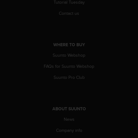
Tutorial Tuesday
A
c
Contact us
c
e
s
s
i
WHERE TO BUY
b
i
Suunto Webshop
l
FAQs for Suunto Webshop
i
t
Suunto Pro Club
y
G
u
i
d
ABOUT SUUNTO
e
l
News
i
n
Company info
e