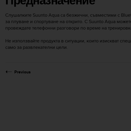
Предназначение
Слушалките
Suunto Aqua
са безжични, съвместими с Blue
за плуване и спортуване на открито. С
Suunto Aqua
можете
провеждате телефонни разговори по време на тренировк
Не използвайте продукта в ситуации, които изискват спе
само за развлекателни цели.
Previous