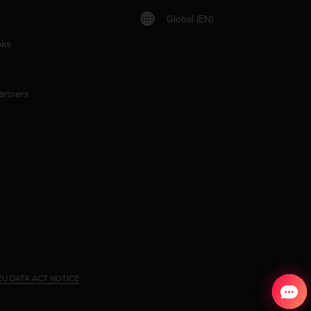
Global (EN)
aks
artners
EU DATA ACT NOTICE