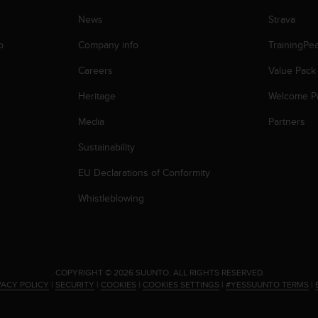
News
Strava
p
Company info
TrainingPe
Careers
Value Pack
Heritage
Welcome P
Media
Partners
Sustainability
EU Declarations of Conformity
Whistleblowing
.
COPYRIGHT © 2026 SUUNTO.
ALL RIGHTS RESERVED.
VACY POLICY
|
SECURITY
|
COOKIES
|
COOKIES SETTINGS
|
#YESSUUNTO TERMS
|