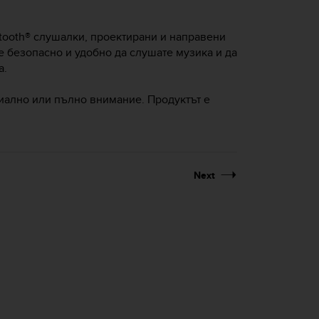
tooth® слушалки, проектирани и направени
 безопасно и удобно да слушате музика и да
а.
циално или пълно внимание. Продуктът е
Next