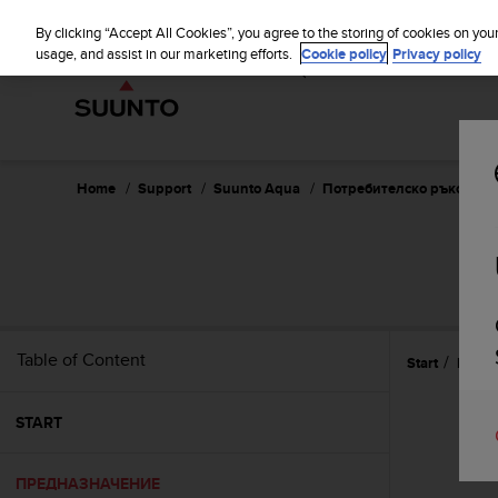
S
WE SH
u
By clicking “Accept All Cookies”, you agree to the storing of cookies on you
u
usage, and assist in our marketing efforts.
Cookie policy
Privacy policy
n
t
o
i
s
c
Home
Support
Suunto Aqua
Потребителско ръководс
o
m
m
i
t
t
e
Table of Content
Start
Пред
d
t
o
START
a
c
h
ПРЕДНАЗНАЧЕНИЕ