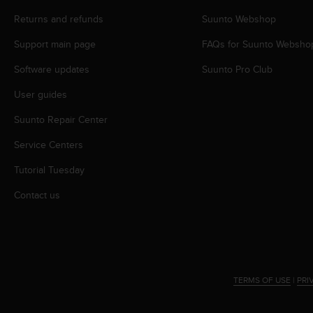
r
m
Returns and refunds
Suunto Webshop
a
Support main page
FAQs for Suunto Websho
n
c
Software updates
Suunto Pro Club
e
w
User guides
i
t
Suunto Repair Center
h
t
Service Centers
h
Tutorial Tuesday
e
W
Contact us
e
b
C
o
n
t
TERMS OF USE
|
PRI
e
n
t