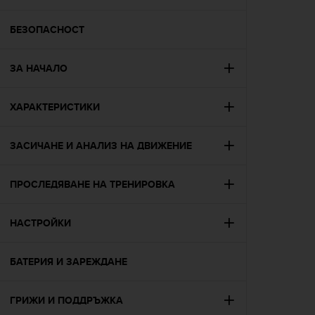
i
e
v
БЕЗОПАСНОСТ
i
n
ЗА НАЧАЛО
g
L
e
ХАРАКТЕРИСТИКИ
v
e
l
ЗАСИЧАНЕ И АНАЛИЗ НА ДВИЖЕНИЕ
A
A
c
ПРОСЛЕДЯВАНЕ НА ТРЕНИРОВКА
o
n
НАСТРОЙКИ
f
o
r
БАТЕРИЯ И ЗАРЕЖДАНЕ
m
a
n
ГРИЖИ И ПОДДРЪЖКА
c