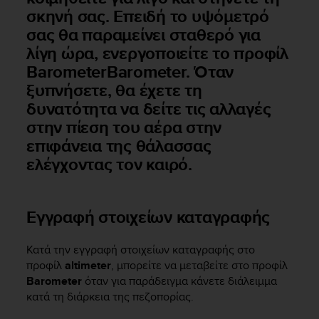
σκηνή σας. Επειδή το υψόμετρό
A
c
σας θα παραμείνει σταθερό για
c
λίγη ώρα, ενεργοποιείτε το προφίλ
e
BarometerBarometer. Όταν
s
s
ξυπνήσετε, θα έχετε τη
i
δυνατότητα να δείτε τις αλλαγές
b
στην πίεση του αέρα στην
i
επιφάνεια της θάλασσας
l
i
ελέγχοντας τον καιρό.
t
y
G
Εγγραφή στοιχείων καταγραφής
u
i
d
Κατά την εγγραφή στοιχείων καταγραφής στο
e
προφίλ
altimeter
, μπορείτε να μεταβείτε στο προφίλ
l
Barometer
όταν για παράδειγμα κάνετε διάλειμμα
i
κατά τη διάρκεια της πεζοπορίας.
n
e