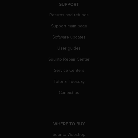
a
SUPPORT
s
e
Returns and refunds
c
Support main page
o
n
Software updates
t
a
User guides
c
t
Suunto Repair Center
C
u
Service Centers
s
Tutorial Tuesday
t
o
Contact us
m
e
r
S
e
WHERE TO BUY
r
v
Suunto Webshop
i