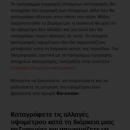
s
Το πρόγραμμα εγγραφής στοιχείων καταγραφής θα
(
συνεχίσει την εγγραφή των στοιχείων, αλλά δεν θα
W
καταγράφει αλλαγές στην πίεση του αέρα. Μόλις
C
ενεργοποιηθεί το βαρόμετρο, η συσκευή θεωρεί ότι
A
το υψόμετρο δεν αλλάζει και για αυτό δεν θα
G
καταγράφει τυχόν αλλαγές σε αυτό. Τα στοιχεία
)
καταγραφής υψομέτρου δεν θα παρουσιάζουν
2
μεταβολές κατά τη διάρκεια αυτής της περιόδου. Για
.
πληροφορίες σχετικά με το πρόγραμμα εγγραφής
0
a
στοιχείων καταγραφής, ανατρέξτε στην ενότητα
n
Εγγραφή στοιχείων καταγραφής
.
d
a
Μπορείτε να ξεκινήσετε, να σταματήσετε και να
c
μηδενίσετε τη μέτρηση του υψομέτρου ενώ
h
βρίσκεστε στο προφίλ
Barometer
.
i
e
v
Καταγράφετε τις αλλαγές
i
n
υψομέτρου κατά τη διάρκεια μιας
g
πεζοπορίας και αποφασίζετε να