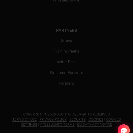
l
l
f
r
e
PARTNERS
e
)
Strava
,
i
TrainingPeaks
f
Value Pack
y
o
Welcome Partners
u
h
Partners
a
v
e
a
n
.
COPYRIGHT © 2026 SUUNTO.
ALL RIGHTS RESERVED.
y
TERMS OF USE
|
PRIVACY POLICY
|
SECURITY
|
COOKIES
|
COOKIES
i
SETTINGS
|
#YESSUUNTO TERMS
|
EU DATA ACT NOTICE
s