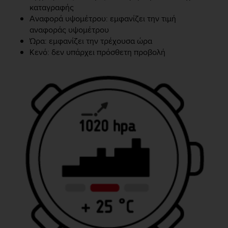
e
καταγραφής
f
Αναφορά υψομέτρου: εμφανίζει την τιμή
o
αναφοράς υψομέτρου
r
Ώρα: εμφανίζει την τρέχουσα ώρα
t
Κενό: δεν υπάρχει πρόσθετη προβολή
h
i
s
w
e
b
s
i
t
e
i
n
c
o
n
f
o