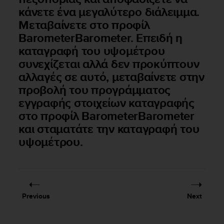
c
κάνετε ένα μεγαλύτερο διάλειμμα.
o
m
Μεταβαίνετε στο προφίλ
p
BarometerBarometer. Επειδή η
l
καταγραφή του υψομέτρου
i
συνεχίζεται αλλά δεν προκύπτουν
a
n
αλλαγές σε αυτό, μεταβαίνετε στην
c
προβολή του προγράμματος
e
εγγραφής στοιχείων καταγραφής
w
i
στο προφίλ BarometerBarometer
t
και σταματάτε την καταγραφή του
h
υψομέτρου.
o
t
h
e
r
a
Previous
Next
c
c
e