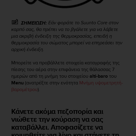
r
m
a
n
Εάν φοράτε το
Suunto Core
στον
ΣΗΜΕΙΩΣΗ:
c
καρπό σας, θα πρέπει να το βγάλετε για να λάβετε
e
μια ακριβή ένδειξη της θερμοκρασίας, επειδή η
w
θερμοκρασία του σώματος μπορεί να επηρεάσει την
i
αρχική ένδειξη.
t
h
Μπορείτε να προβάλλετε στοιχεία καταγραφής της
t
h
πίεσης του αέρα στην επιφάνεια της θάλασσας 7
e
ημερών από τη μνήμη του στοιχείου
alti-baro
του
W
Menu
(ανατρέξτε στην ενότητα
Μνήμη υψομετρητή-
e
βαρομέτρου
).
b
C
o
Κάνετε ακόμα πεζοπορία και
n
νιώθετε την κούραση να σας
t
e
καταβάλλει. Αποφασίζετε να
n
κοιμηθείτε για λίγο και στήνετε τη
t