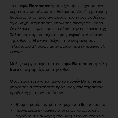
i
Το προφίλ
Barometer
εμφανίζει την τρέχουσα πίεση
e
v
αέρα στην επιφάνεια της θάλασσας. Αυτή η μέτρηση
i
βασίζεται στις τιμές αναφοράς που έχουν δοθεί και
n
τη συνεχή μέτρηση της απόλυτης πίεσης του αέρα.
g
Οι αλλαγές στην πίεση του αέρα στην επιφάνεια της
L
θάλασσας παρουσιάζονται με γραφικά στο κέντρο
e
της οθόνης. Η οθόνη δείχνει την εγγραφή των
v
τελευταίων 24 ωρών με ένα διάστημα εγγραφής 30
e
λεπτών.
l
A
Μόλις ενεργοποιήσετε το προφίλ
Barometer
, η λέξη
A
c
Baro
υπογραμμίζεται στην οθόνη.
o
n
Όταν είναι ενεργοποιημένο το προφίλ
Barometer
,
f
μπορείτε να αποκτήσετε πρόσβαση στις παρακάτω
o
προβολές με το κουμπί
View
:
r
m
Θερμοκρασία: μετρά την τρέχουσα θερμοκρασία
a
Πρόγραμμα εγγραφής στοιχείων καταγραφής:
n
εγγράφει τις αλλαγές στο υψόμετρο σε στοιχεία
c