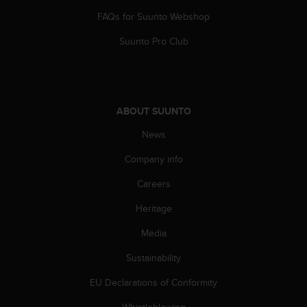
c
FAQs for Suunto Webshop
e
a
Suunto Pro Club
t
U
S
A
+
ABOUT SUUNTO
1
News
8
5
Company info
5
2
Careers
5
8
Heritage
0
9
Media
0
Sustainability
0
(
EU Declarations of Conformity
t
o
Whistleblowing