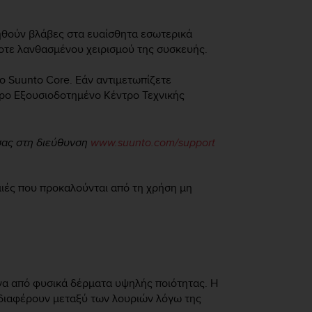
ηθούν βλάβες στα ευαίσθητα εσωτερικά
οτε λανθασμένου χειρισμού της συσκευής.
το
Suunto Core
. Εάν αντιμετωπίζετε
ερο Εξουσιοδοτημένο Κέντρο Τεχνικής
σας στη διεύθυνση
www.suunto.com/support
μιές που προκαλούνται από τη χρήση μη
να από φυσικά δέρματα υψηλής ποιότητας. Η
 διαφέρουν μεταξύ των λουριών λόγω της