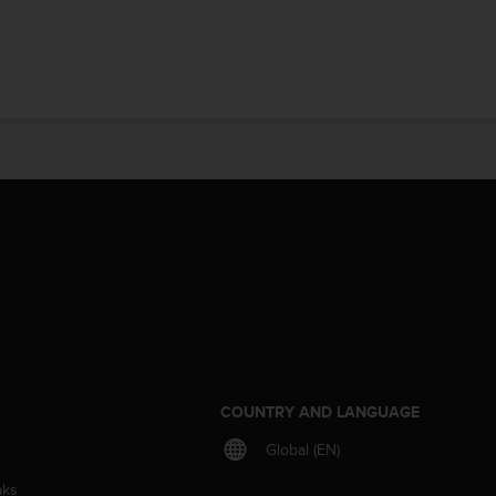
S
COUNTRY AND LANGUAGE
Global (EN)
aks