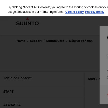
S
WE SH
u
By clicking “Accept All Cookies”, you agree to the storing of cookies on you
u
usage, and assist in our marketing efforts.
Cookie policy
Privacy policy
n
t
o
i
s
c
Home
Support
Suunto Core
Οδηγίες χρήσης -
o
m
m
i
t
t
e
Table of Content
Start
Φροντ
d
t
o
START
a
c
h
ΑΣΦΑΛΕΙΑ