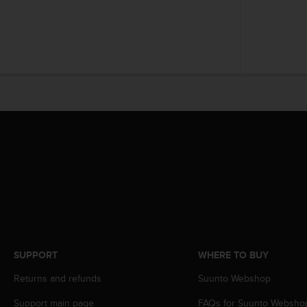
r
m
a
n
c
e
w
i
t
h
t
h
e
W
e
b
C
o
n
SUPPORT
WHERE TO BUY
t
e
Returns and refunds
Suunto Webshop
n
Support main page
FAQs for Suunto Websho
t