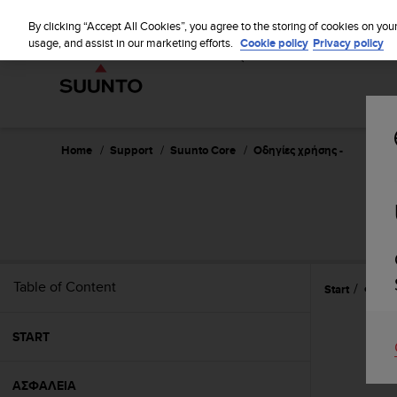
S
WE SH
u
By clicking “Accept All Cookies”, you agree to the storing of cookies on you
u
usage, and assist in our marketing efforts.
Cookie policy
Privacy policy
n
t
o
i
s
c
Home
Support
Suunto Core
Οδηγίες χρήσης -
o
m
m
i
t
t
e
Table of Content
Start
Φροντ
d
t
o
START
a
c
h
ΑΣΦΑΛΕΙΑ