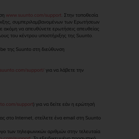
νση
www.suunto.com/support
. Στην τοποθεσία
ήριξης, συμπεριλαμβανομένων των Ερωτήσεων
τε ακόμη να απευθύνετε ερωτήσεις απευθείας
λους του κέντρου υποστήριξης της Suunto.
ube της Suunto στη διεύθυνση
uunto.com/support/
για να λάβετε την
to.com/support
) για να δείτε εάν η ερώτησή
ς στο Internet, στείλετε ένα email στη Suunto
ογο των τηλεφωνικών αριθμών στην τελευταία
o.com/support
. Το εξειδικευμένο προσωπικό