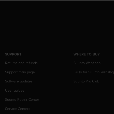
r
m
a
n
c
e
w
i
t
h
t
SUPPORT
WHERE TO BUY
h
e
Returns and refunds
Suunto Webshop
W
Support main page
FAQs for Suunto Websho
e
b
Software updates
Suunto Pro Club
C
o
User guides
n
t
Suunto Repair Center
e
n
Service Centers
t