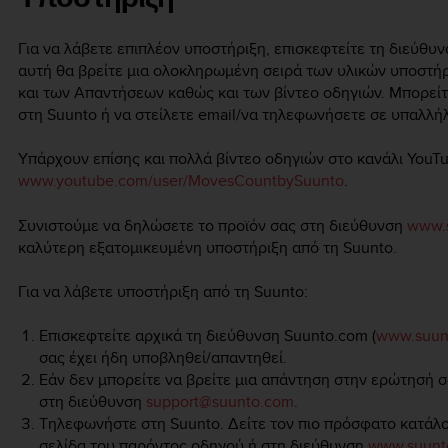
Για να λάβετε επιπλέον υποστήριξη, επισκεφτείτε τη διεύθυ
αυτή θα βρείτε μια ολοκληρωμένη σειρά των υλικών υποστ
και των Απαντήσεων καθώς και των βίντεο οδηγιών. Μπορεί
στη Suunto ή να στείλετε email/να τηλεφωνήσετε σε υπαλλή
Υπάρχουν επίσης και πολλά βίντεο οδηγιών στο κανάλι YouT
www.youtube.com/user/MovesCountbySuunto
.
Συνιστούμε να δηλώσετε το προϊόν σας στη διεύθυνση
www.s
καλύτερη εξατομικευμένη υποστήριξη από τη Suunto.
Για να λάβετε υποστήριξη από τη Suunto:
Επισκεφτείτε αρχικά τη διεύθυνση Suunto.com (
www.suun
σας έχει ήδη υποβληθεί/απαντηθεί.
Εάν δεν μπορείτε να βρείτε μια απάντηση στην ερώτησή σα
στη διεύθυνση
support@suunto.com
.
Τηλεφωνήστε στη Suunto. Δείτε τον πιο πρόσφατο κατάλ
σελίδα του παρόντος οδηγού ή στη διεύθυνση
www.suunt