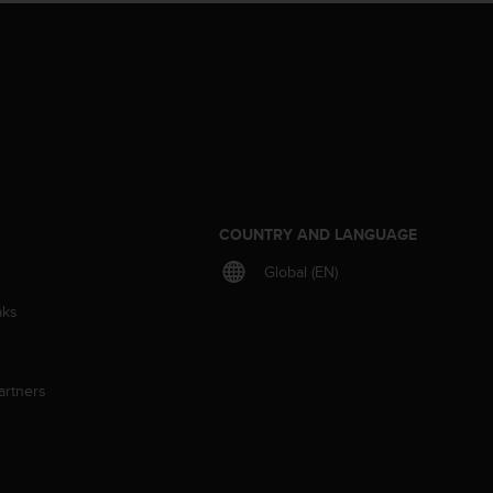
S
COUNTRY AND LANGUAGE
Global (EN)
aks
artners