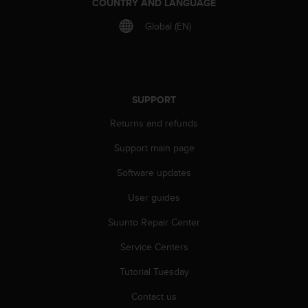
COUNTRY AND LANGUAGE
r
m
Global (EN)
a
n
c
e
w
SUPPORT
i
t
Returns and refunds
h
t
Support main page
h
e
Software updates
W
e
User guides
b
Suunto Repair Center
C
o
Service Centers
n
t
Tutorial Tuesday
e
n
Contact us
t