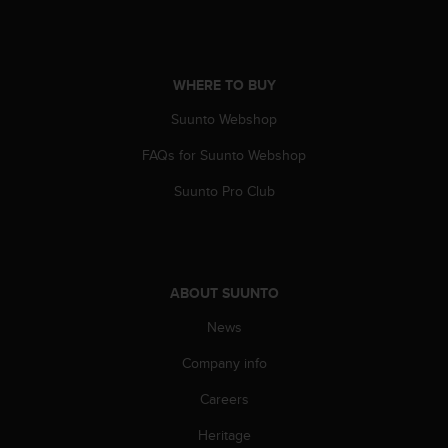
A
c
c
e
WHERE TO BUY
s
s
Suunto Webshop
i
FAQs for Suunto Webshop
b
i
Suunto Pro Club
l
i
t
y
G
ABOUT SUUNTO
u
i
News
d
e
Company info
l
i
Careers
n
Heritage
e