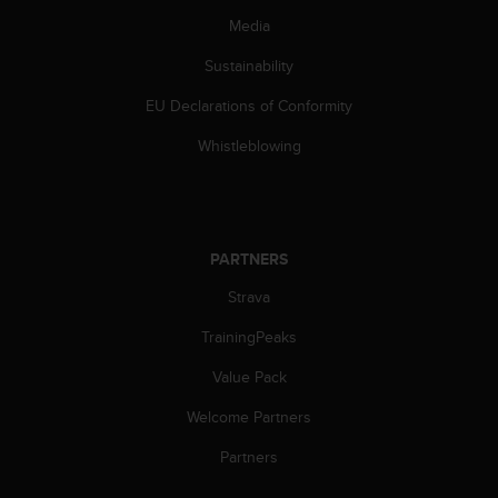
s
Media
(
W
Sustainability
C
A
EU Declarations of Conformity
G
)
Whistleblowing
2
.
0
a
n
PARTNERS
d
Strava
a
c
TrainingPeaks
h
i
Value Pack
e
v
Welcome Partners
i
n
Partners
g