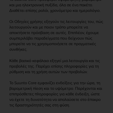
i
και μια ηλεκτρονική πυξίδα, όλα σε ένα πακέτο.
e
Διαθέτει επίσης ρολόι, χρονόμετρο και ημερολόγιο.
v
i
n
Οι Οδηγίες χρήσης εξηγούν τις λειτουργίες του, πώς
g
λειτουργούν και με ποιον τρόπο μπορείτε να
L
αποκτήσετε πρόσβαση σε αυτές. Επιπλέον, έχουμε
e
συμπεριλάβει παραδείγματα που δείχνουν πώς
v
μπορείτε να τις χρησιμοποιήσετε σε πραγματικές
e
συνθήκες.
l
A
Κάθε βασικό κεφάλαιο εξηγεί μια λειτουργία και τις
A
προβολές της. Παρέχει επίσης πληροφορίες για τη
c
o
ρύθμιση και τη χρήση αυτών των προβολών.
n
f
Το
Suunto Core
εμφανίζει ενδείξεις για την ώρα, τη
o
βαρομετρική πίεση και το υψόμετρο. Παρέχονται και
r
επιπρόσθετες πληροφορίες για κάθε ένδειξη, ώστε
m
να έχετε τη δυνατότητα να απολαύσετε στο έπακρο
a
τις δραστηριότητές σας στη φύση.
n
c