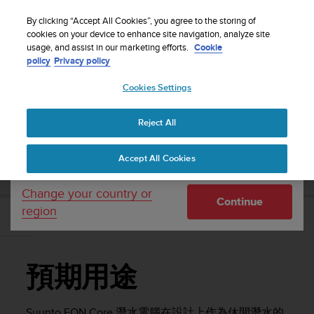
S
WE SHIP TO 75+ DESTINATIONS OVER THE
u
By clicking “Accept All Cookies”, you agree to the storing of
WORLD:
CLICK HERE TO SELECT YOURS
u
cookies on your device to enhance site navigation, analyze site
Your country or region:
usage, and assist in our marketing efforts.
Cookie
n
policy
Privacy policy
t
o
Cookies Settings
United States
i
s
Home
Support
Suunto EON Core
使用手冊 4.0
c
Reject All
Currency: $ (USD)
o
m
Shipping only to United States
SUUNTO EON CORE 使用手冊 4.0
Accept All Cookies
m
i
t
Change your country or
Continue
t
region
e
預期用途
d
t
o
預期用途
a
c
h
Suunto EON Core
潛水電腦在設計上作為休閒潛水的