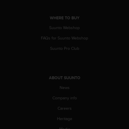
A
c
c
WHERE TO BUY
e
Suunto Webshop
s
s
FAQs for Suunto Webshop
i
b
Suunto Pro Club
i
l
i
t
y
ABOUT SUUNTO
G
u
News
i
d
Company info
e
Careers
l
i
Heritage
n
e