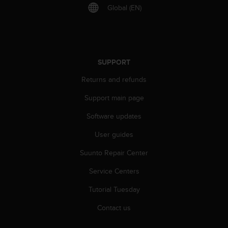
r
Global (EN)
m
a
n
c
e
SUPPORT
w
i
Returns and refunds
t
h
Support main page
t
h
Software updates
e
User guides
W
e
Suunto Repair Center
b
C
Service Centers
o
n
Tutorial Tuesday
t
e
Contact us
n
t