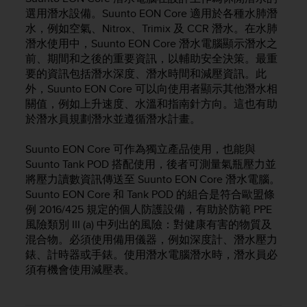
i
選用潛水設備。
Suunto EON Core
適用於各種水肺潛
e
水，例如空氣、Nitrox、Trimix 及 CCR 潛水。在水肺
v
i
潛水使用中，
Suunto EON Core
潛水電腦顯示潛水之
n
前、期間和之後的重要資訊，以輔助安全決策。最重
g
要的資訊包括潛水深度、潛水時間和減壓資訊。此
L
外，
Suunto EON Core
可以向使用者顯示其他潛水相
e
關值，例如上升速度、水溫和指南針方向。這也有助
v
於潛水員規劃潛水並遵循潛水計畫。
e
l
Suunto EON Core
可作為獨立產品使用，也能與
A
Suunto Tank POD 搭配使用，後者可測量氣瓶壓力並
A
將壓力讀數資訊傳送至
Suunto EON Core
潛水電腦。
c
o
Suunto EON Core
和 Tank POD 的組合是符合歐盟條
n
例 2016/425 規定的個人防護設備，有助於防範 PPE
f
風險類別 III (a) 中列出的風險：對健康有害的物質及
o
混合物。必須使用備用儀器，例如深度計、潛水壓力
r
錶、計時器或手錶。使用潛水電腦潛水時，潛水員必
m
須有機會使用減壓表。
a
n
c