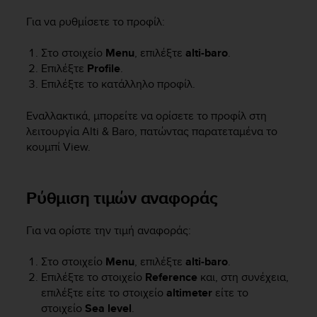
e
Για να ρυθμίσετε το προφίλ:
f
o
r
Στο στοιχείο
Menu
, επιλέξτε
alti-baro
.
t
Επιλέξτε
Profile
.
h
Επιλέξτε το κατάλληλο προφίλ.
i
s
Εναλλακτικά, μπορείτε να ορίσετε το προφίλ στη
w
λειτουργία
Alti & Baro
, πατώντας παρατεταμένα το
e
κουμπί
View
.
b
s
i
Ρύθμιση τιμών αναφοράς
t
e
i
Για να ορίστε την τιμή αναφοράς:
n
c
Στο στοιχείο
Menu
, επιλέξτε
alti-baro
.
o
Επιλέξτε το στοιχείο
Reference
και, στη συνέχεια,
n
επιλέξτε είτε το στοιχείο
altimeter
είτε το
f
o
στοιχείο
Sea level
.