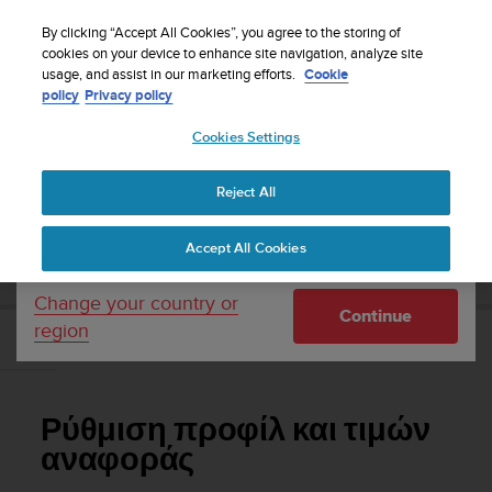
S
WE SHIP TO 75+ DESTINATIONS OVER THE
u
By clicking “Accept All Cookies”, you agree to the storing of
WORLD:
CLICK HERE TO SELECT YOURS
u
cookies on your device to enhance site navigation, analyze site
Your country or region:
usage, and assist in our marketing efforts.
Cookie
n
policy
Privacy policy
t
o
Cookies Settings
United States
i
s
Home
Support
Suunto Essential
Οδηγίες χρήσης -
c
Reject All
Currency: $ (USD)
o
m
Shipping only to United States
SUUNTO ESSENTIAL ΟΔΗΓΊΕΣ ΧΡΉΣΗΣ -
Accept All Cookies
m
i
t
Change your country or
Continue
t
region
e
Ρύθμιση προφίλ και τιμών αναφοράς
d
t
o
Ρύθμιση προφίλ και τιμών
a
c
αναφοράς
h