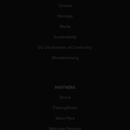
s
Careers
s
i
Heritage
b
Media
i
l
Sustainability
i
t
EU Declarations of Conformity
y
s
Whistleblowing
t
a
n
d
a
PARTNERS
r
d
Strava
s
TrainingPeaks
.
P
Value Pack
l
e
Welcome Partners