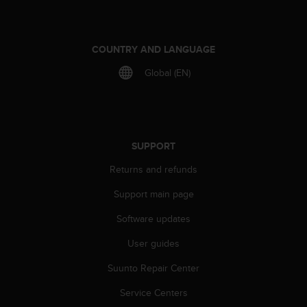
s
(
W
C
COUNTRY AND LANGUAGE
A
Global (EN)
G
)
2
.
0
a
SUPPORT
n
Returns and refunds
d
a
Support main page
c
h
Software updates
i
e
User guides
v
i
Suunto Repair Center
n
Service Centers
g