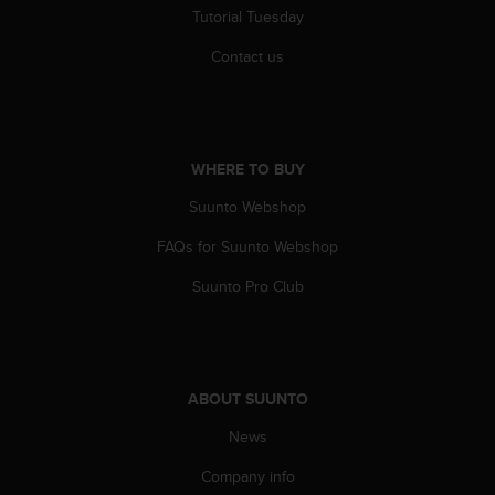
c
Tutorial Tuesday
o
m
Contact us
p
l
i
a
n
WHERE TO BUY
c
e
Suunto Webshop
w
i
FAQs for Suunto Webshop
t
Suunto Pro Club
h
o
t
h
e
ABOUT SUUNTO
r
a
News
c
c
Company info
e