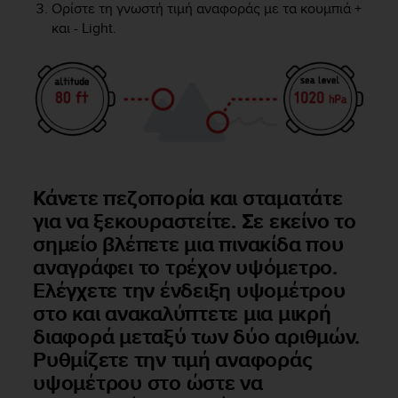
r
Ορίστε τη γνωστή τιμή αναφοράς με τα κουμπιά
+
m
και
- Light
.
a
n
c
e
w
i
t
h
t
Κάνετε πεζοπορία και σταματάτε
h
για να ξεκουραστείτε. Σε εκείνο το
e
W
σημείο βλέπετε μια πινακίδα που
e
αναγράφει το τρέχον υψόμετρο.
b
Ελέγχετε την ένδειξη υψομέτρου
C
o
στο και ανακαλύπτετε μια μικρή
n
διαφορά μεταξύ των δύο αριθμών.
t
Ρυθμίζετε την τιμή αναφοράς
e
υψομέτρου στο ώστε να
n
t