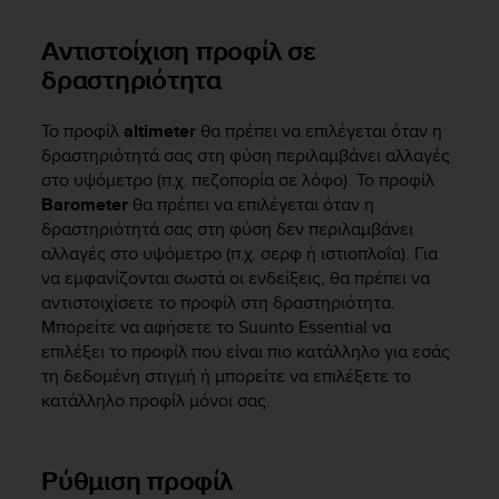
i
e
Αντιστοίχιση προφίλ σε
v
i
δραστηριότητα
n
g
Το προφίλ
altimeter
θα πρέπει να επιλέγεται όταν η
L
δραστηριότητά σας στη φύση περιλαμβάνει αλλαγές
e
στο υψόμετρο (π.χ. πεζοπορία σε λόφο). Το προφίλ
v
e
Barometer
θα πρέπει να επιλέγεται όταν η
l
δραστηριότητά σας στη φύση δεν περιλαμβάνει
A
αλλαγές στο υψόμετρο (π.χ. σερφ ή ιστιοπλοΐα). Για
A
να εμφανίζονται σωστά οι ενδείξεις, θα πρέπει να
c
αντιστοιχίσετε το προφίλ στη δραστηριότητα.
o
Μπορείτε να αφήσετε το
Suunto Essential
να
n
επιλέξει το προφίλ που είναι πιο κατάλληλο για εσάς
f
τη δεδομένη στιγμή ή μπορείτε να επιλέξετε το
o
κατάλληλο προφίλ μόνοι σας.
r
m
a
n
Ρύθμιση προφίλ
c