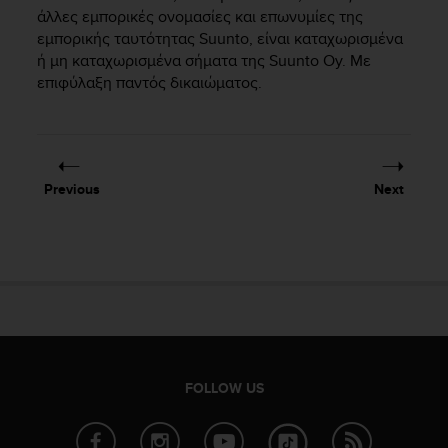
i
άλλες εμπορικές ονομασίες και επωνυμίες της
e
εμπορικής ταυτότητας Suunto, είναι καταχωρισμένα
v
ή μη καταχωρισμένα σήματα της Suunto Oy. Με
i
επιφύλαξη παντός δικαιώματος.
n
g
L
e
v
e
Previous
Next
l
A
A
c
o
n
f
o
r
m
FOLLOW US
a
n
c