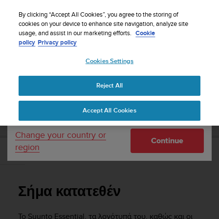
S
WE SHIP TO 75+ DESTINATIONS OVER THE
u
By clicking “Accept All Cookies”, you agree to the storing of
WORLD:
CLICK HERE TO SELECT YOURS
u
cookies on your device to enhance site navigation, analyze site
Your country or region:
usage, and assist in our marketing efforts.
Cookie
n
policy
Privacy policy
t
o
Cookies Settings
United States
i
s
Home
Support
Suunto Essential
Οδηγίες χρήσης -
c
Reject All
Currency: $ (USD)
o
m
Shipping only to United States
SUUNTO ESSENTIAL ΟΔΗΓΊΕΣ ΧΡΉΣΗΣ -
Accept All Cookies
m
i
t
Change your country or
Continue
t
region
e
Σήμα κατατεθέν
d
t
o
Σήμα κατατεθέν
a
c
h
Το
Suunto Essential
, τα λογότυπά του, καθώς και οι