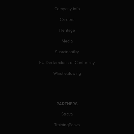
A
Company info
c
c
Careers
e
s
Heritage
s
Media
i
b
Sustainability
i
l
EU Declarations of Conformity
i
t
Whistleblowing
y
G
u
i
d
PARTNERS
e
l
Strava
i
TrainingPeaks
n
e