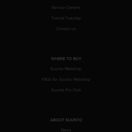
r
Service Centers
m
a
Tutorial Tuesday
n
c
Contact us
e
w
i
t
h
WHERE TO BUY
t
h
Suunto Webshop
e
W
FAQs for Suunto Webshop
e
Suunto Pro Club
b
C
o
n
t
e
ABOUT SUUNTO
n
News
t