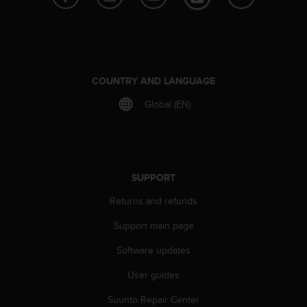
e
f
o
r
t
h
COUNTRY AND LANGUAGE
i
Global (EN)
s
w
e
b
s
i
SUPPORT
t
Returns and refunds
e
i
Support main page
n
c
Software updates
o
n
User guides
f
o
Suunto Repair Center