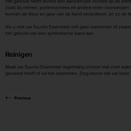
Het gebruik heeft tevens een aanzienlijke invloed op de pres
zoals bij riemen, portemonnees en andere leren voorwerpen.
kunnen de kleur en geur van de band veranderen, en zo de l
Als u met uw
Suunto Essentieel
wilt gaan zwemmen of zware a
het gebruik van een synthetische band aan.
Reinigen
Maak uw
Suunto Essentieel
regelmatig schoon met zoet water
gezweet heeft of na het zwemmen. Zorg ervoor dat uw leren 
Previous