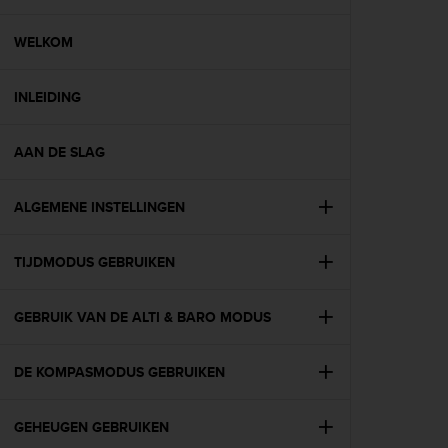
i
e
v
WELKOM
i
n
INLEIDING
g
L
e
AAN DE SLAG
v
e
l
ALGEMENE INSTELLINGEN
A
A
c
TIJDMODUS GEBRUIKEN
o
n
GEBRUIK VAN DE ALTI & BARO MODUS
f
o
r
DE KOMPASMODUS GEBRUIKEN
m
a
n
GEHEUGEN GEBRUIKEN
c