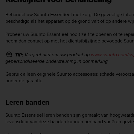
Behandel uw
Suunto Essentieel
met zorg. De gevoelige inte
beschadigd als het apparaat op de grond valt of op andere wi
Probeer uw
Suunto Essentieel
nooit zelf te openen of te repa
neem dan contact op met het dichtstbijzijnde bevoegde Suun
Vergeet niet om uw product op
www.suunto.com/su
TIP:
gepersonaliseerde ondersteuning in aanmerking.
Gebruik alleen originele Suunto accessoires; schade veroorzaa
onder de garantie.
Leren banden
Suunto Essentieel
leren banden zijn gemaakt van hoogwaardig
levensduur van deze banden kunnen per band variëren gezien 