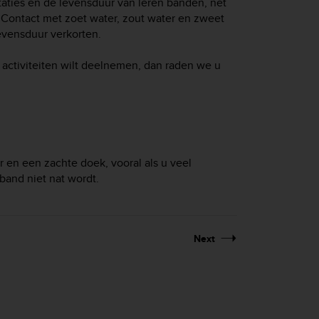
taties en de levensduur van leren banden, net
 Contact met zoet water, zout water en zweet
evensduur verkorten.
ctiviteiten wilt deelnemen, dan raden we u
 en een zachte doek, vooral als u veel
band niet nat wordt.
Next