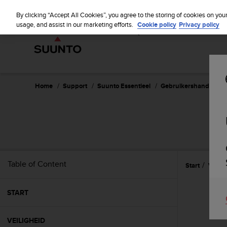
S
WE SH
u
By clicking “Accept All Cookies”, you agree to the storing of cookies on you
u
usage, and assist in our marketing efforts.
Cookie policy
Privacy policy
n
t
o
i
s
c
Home
Support
Suunto Essentieel
Gebruikershandleiding
o
m
m
i
t
t
e
Table of Content
Start
Verzo
d
t
o
START
a
c
h
VEILIGHEID