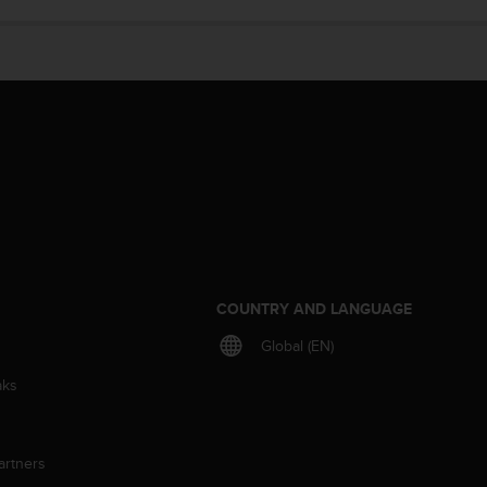
S
COUNTRY AND LANGUAGE
Global (EN)
aks
artners