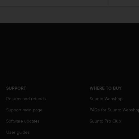
r
m
a
n
c
e
w
i
t
h
t
h
e
W
SUPPORT
WHERE TO BUY
e
b
Returns and refunds
Suunto Webshop
C
o
Support main page
FAQs for Suunto Websho
n
t
Software updates
Suunto Pro Club
e
n
User guides
t