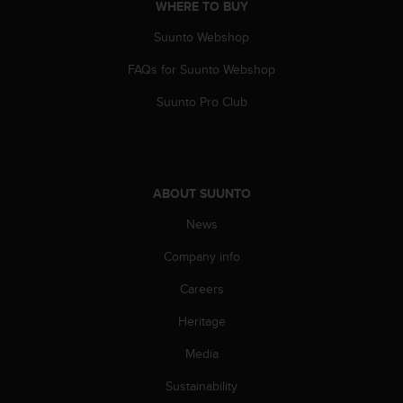
c
WHERE TO BUY
o
m
Suunto Webshop
p
FAQs for Suunto Webshop
l
i
Suunto Pro Club
a
n
c
e
w
ABOUT SUUNTO
i
t
News
h
o
Company info
t
h
Careers
e
Heritage
r
a
Media
c
c
Sustainability
e