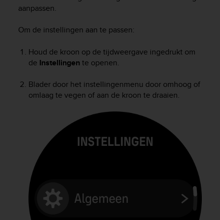
i
aanpassen.
e
v
Om de instellingen aan te passen:
i
n
g
Houd de kroon op de tijdweergave ingedrukt om
L
de
Instellingen
te openen.
e
v
Blader door het instellingenmenu door omhoog of
e
omlaag te vegen of aan de kroon te draaien.
l
A
A
c
o
n
f
o
r
m
a
n
c