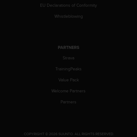
s
EU Declarations of Conformity
s
i
Whistleblowing
b
i
l
i
t
PARTNERS
y
Strava
s
t
TrainingPeaks
a
n
Value Pack
d
a
Welcome Partners
r
d
Partners
s
.
P
l
e
.
COPYRIGHT © 2026 SUUNTO.
ALL RIGHTS RESERVED.