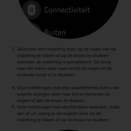
e
f
o
r
t
h
i
s
Selecteer een instelling door op de naam van de
w
instelling te tikken of op de kroon te drukken
e
wanneer de instelling is gemarkeerd. Ga terug
b
naar het menu door naar rechts te vegen of de
s
i
onderste knop in te drukken.
t
e
Voor instellingen met een waardebereik kunt u de
i
waarde wijzigen door naar boven/beneden te
n
vegen of aan de kroon te draaien.
c
Voor instellingen met slechts twee waarden, zoals
o
aan of uit, wijzig je de waarde door op de
n
instelling te tikken of op de kroon te drukken.
f
o