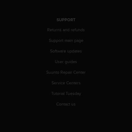
s
(
W
SUPPORT
C
A
Returns and refunds
G
)
Support main page
2
.
Software updates
0
a
User guides
n
Suunto Repair Center
d
a
Service Centers
c
h
Tutorial Tuesday
i
e
Contact us
v
i
n
g