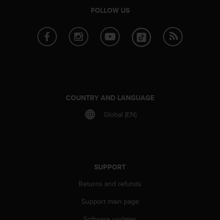
r
FOLLOW US
m
a
n
c
e
w
i
t
h
COUNTRY AND LANGUAGE
t
h
Global (EN)
e
W
e
b
C
SUPPORT
o
n
Returns and refunds
t
e
Support main page
n
t
Software updates