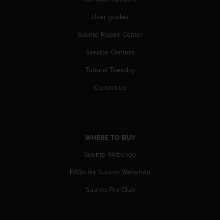
A
User guides
c
c
Suunto Repair Center
e
s
Service Centers
s
i
Tutorial Tuesday
b
i
Contact us
l
i
t
y
G
WHERE TO BUY
u
Suunto Webshop
i
d
FAQs for Suunto Webshop
e
l
Suunto Pro Club
i
n
e