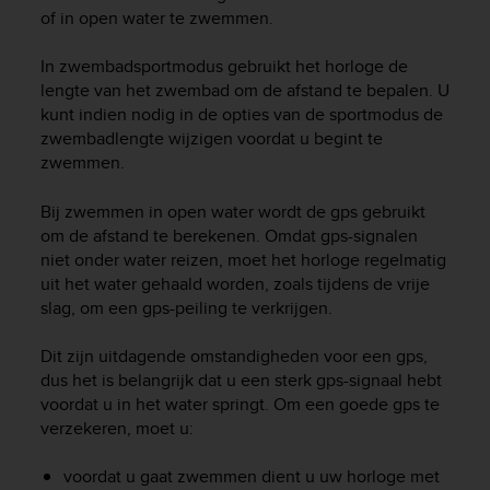
i
of in open water te zwemmen.
e
v
In zwembadsportmodus gebruikt het horloge de
i
n
lengte van het zwembad om de afstand te bepalen. U
g
kunt indien nodig in de opties van de sportmodus de
L
zwembadlengte wijzigen voordat u begint te
e
zwemmen.
v
e
Bij zwemmen in open water wordt de gps gebruikt
l
om de afstand te berekenen. Omdat gps-signalen
A
niet onder water reizen, moet het horloge regelmatig
A
uit het water gehaald worden, zoals tijdens de vrije
c
slag, om een gps-peiling te verkrijgen.
o
n
f
Dit zijn uitdagende omstandigheden voor een gps,
o
dus het is belangrijk dat u een sterk gps-signaal hebt
r
voordat u in het water springt. Om een goede gps te
m
verzekeren, moet u:
a
n
voordat u gaat zwemmen dient u uw horloge met
c