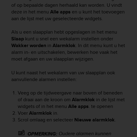
i
of op bepaalde dagen herhaald kan worden. U vindt
e
deze in het menu
Alle apps
en u kunt het toevoegen
v
aan de lijst met uw geselecteerde widgets.
i
n
g
Als u een slaapplan hebt opgeslagen in het menu
L
Slaap
kunt u snel een wekalarm instellen onder
e
Wakker worden
in
Alarmklok
. In dit menu kunt u het
v
alarm in- en uitschakelen, bewerken hoe vaak het
e
moet afgaan en uw slaapplan wijzigen.
l
A
U kunt naast het wekalarm van uw slaapplan ook
A
aanvullende alarmen instellen:
c
o
n
Veeg op de tijdweergave naar boven of beneden
f
of draai aan de kroon om
Alarmklok
in de lijst met
o
widgets of in het menu
Alle apps
. te openen
r
Voer
Alarmklok
in.
m
Scrol omlaag en selecteer
Nieuwe alarmklok
.
a
n
Oudere alarmen kunnen
OPMERKING:
c