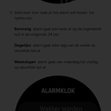
r
m
a
Selecteer hoe vaak je het alarm wilt horen. De
n
opties zijn:
c
e
Eenmalig
: alarm gaat één keer af op de ingestelde
w
tijd in de volgende 24 uur
i
t
Dagelijks
: alarm gaat elke dag van de week op
h
dezelfde tijd af
t
h
e
Weekdagen
: alarm gaat van maandag tot vrijdag
W
op dezelfde tijd af.
e
b
C
o
n
t
e
n
t