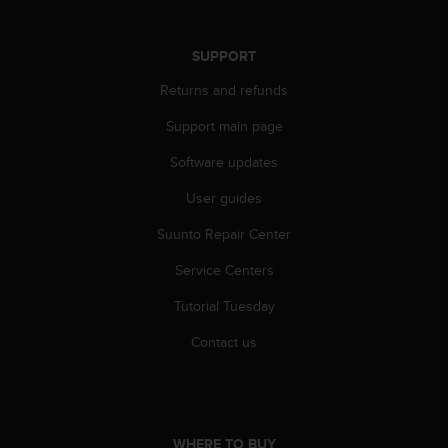
s
s
i
SUPPORT
b
Returns and refunds
i
l
Support main page
i
t
Software updates
y
s
User guides
t
a
Suunto Repair Center
n
Service Centers
d
a
Tutorial Tuesday
r
d
Contact us
s
.
P
l
e
WHERE TO BUY