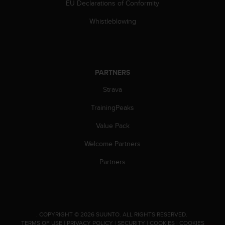
EU Declarations of Conformity
c
e
Whistleblowing
a
t
U
S
A
PARTNERS
+
1
Strava
8
TrainingPeaks
5
5
Value Pack
2
5
Welcome Partners
8
0
Partners
9
0
0
(
t
.
COPYRIGHT © 2026 SUUNTO.
ALL RIGHTS RESERVED.
o
TERMS OF USE
|
PRIVACY POLICY
|
SECURITY
|
COOKIES
|
COOKIES