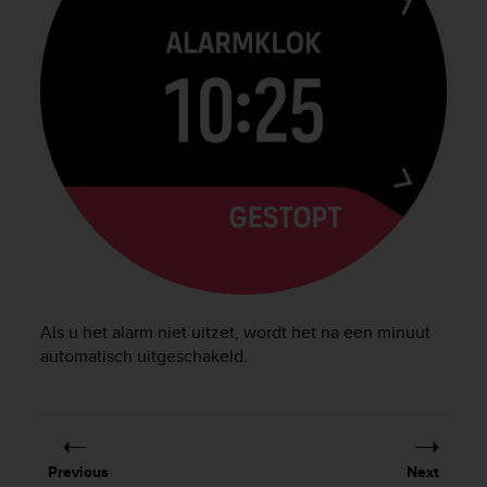
s
(
W
C
A
G
)
2
.
0
a
n
d
a
c
Als u het alarm niet uitzet, wordt het na een minuut
h
automatisch uitgeschakeld.
i
e
v
i
n
g
Previous
Next