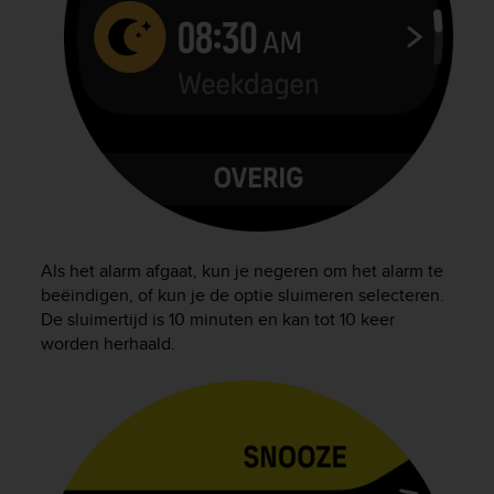
A
c
c
e
s
s
i
b
i
l
i
t
Als het alarm afgaat, kun je negeren om het alarm te
y
beëindigen, of kun je de optie sluimeren selecteren.
G
De sluimertijd is 10 minuten en kan tot 10 keer
u
worden herhaald.
i
d
e
l
i
n
e