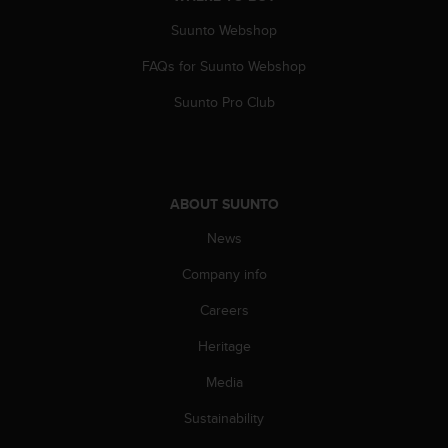
a
s
Suunto Webshop
e
c
FAQs for Suunto Webshop
o
Suunto Pro Club
n
t
a
c
t
ABOUT SUUNTO
C
u
News
s
t
Company info
o
m
Careers
e
r
Heritage
S
Media
e
r
Sustainability
v
i