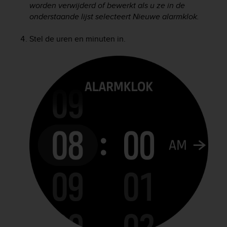
worden verwijderd of bewerkt als u ze in de
e
onderstaande lijst selecteert Nieuwe alarmklok.
f
o
r
Stel de uren en minuten in.
t
h
i
s
w
e
b
s
i
t
e
i
n
c
o
n
f
o