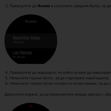
Превъртете до
Routes
и натиснете средния бутон, за д
Превъртете до маршрута, по който искате да навигирате
Натиснете горния бутон, за да стартирате навигацията.
Натиснете горния бутон отново по всяко време, за да 
Докоснете екрана, за да превключите между картата с об