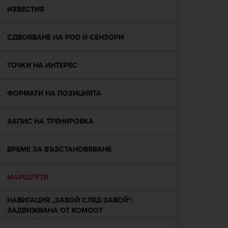
A
ИЗВЕСТИЯ
c
c
СДВОЯВАНЕ НА POD И СЕНЗОРИ
e
s
s
ТОЧКИ НА ИНТЕРЕС
i
b
i
ФОРМАТИ НА ПОЗИЦИЯТА
l
i
t
ЗАПИС НА ТРЕНИРОВКА
y
G
ВРЕМЕ ЗА ВЪЗСТАНОВЯВАНЕ
u
i
d
МАРШРУТИ
e
l
НАВИГАЦИЯ „ЗАВОЙ СЛЕД ЗАВОЙ“,
i
ЗАДВИЖВАНА ОТ KOMOOT
n
e