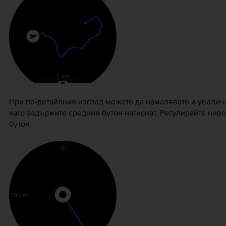
При по-детайлния изглед можете да намалявате и увелич
като задържите средния бутон натиснат. Регулирайте нив
бутон.