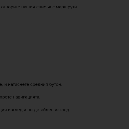
а отворите вашия списък с маршрути.
, и натиснете средния бутон.
спрете навигацията.
щия изглед и по-детайлен изглед.