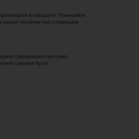
е ориентирате в маршрути. Планирайте
ъм вашия часовник при следващата
ворите стартиращата програма.
иснете средния бутон.