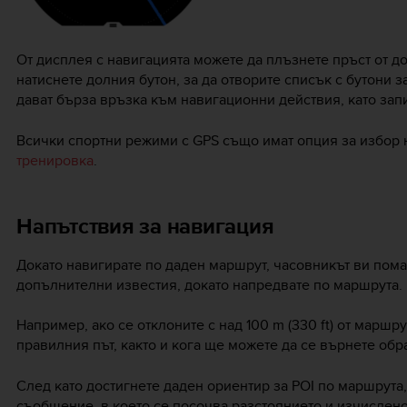
От дисплея с навигацията можете да плъзнете пръст от до
натиснете долния бутон, за да отворите списък с бутони з
дават бърза връзка към навигационни действия, като за
Всички спортни режими с GPS също имат опция за избор 
тренировка
.
Напътствия за навигация
Докато навигирате по даден маршрут, часовникът ви помага
допълнителни известия, докато напредвате по маршрута.
Например, ако се отклоните с над 100 m (330 ft) от маршру
правилния път, както и кога ще можете да се върнете обра
След като достигнете даден ориентир за POI по маршрут
съобщение, в което се посочва разстоянието и изчислено