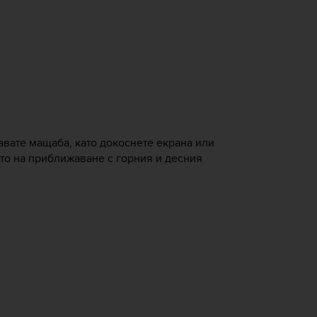
авате мащаба, като докоснете екрана или
ото на приближаване с горния и десния