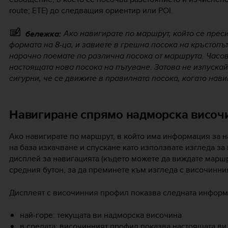
route; ETE) до следващия ориентир или POI.
Ако навигирате по маршрут, който се прес
бележка:
формата на 8-ца, и завиете в грешна посока на кръстопъ
нарочно поемате по различна посока от маршрута. Часо
настоящата нова посока на пътуване. Затова не изпускайт
сигурни, че се движите в правилната посока, когато нав
Навигиране спрямо надморска височ
Ако навигирате по маршрут, в който има информация за н
на база изкачване и спускане като използвате изгледа за
дисплей за навигацията (където можете да виждате маршр
средния бутон, за да преминете към изгледа с височинни
Дисплеят с височинния профил показва следната информ
най-горе: текущата ви надморска височина
в средата: височинният профил показва настоящата ви