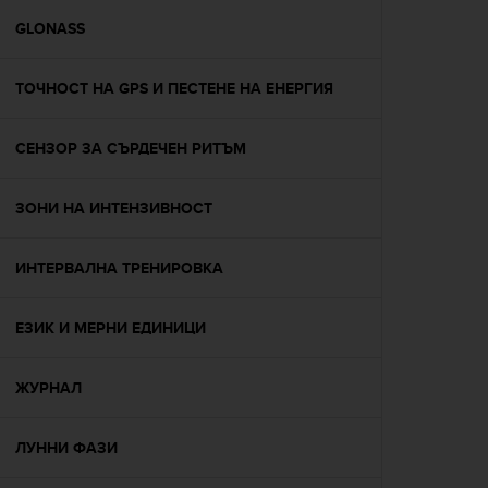
r
m
GLONASS
a
n
ТОЧНОСТ НА GPS И ПЕСТЕНЕ НА ЕНЕРГИЯ
c
e
w
СЕНЗОР ЗА СЪРДЕЧЕН РИТЪМ
i
t
h
ЗОНИ НА ИНТЕНЗИВНОСТ
t
h
e
ИНТЕРВАЛНА ТРЕНИРОВКА
W
e
ЕЗИК И МЕРНИ ЕДИНИЦИ
b
C
o
ЖУРНАЛ
n
t
e
ЛУННИ ФАЗИ
n
t