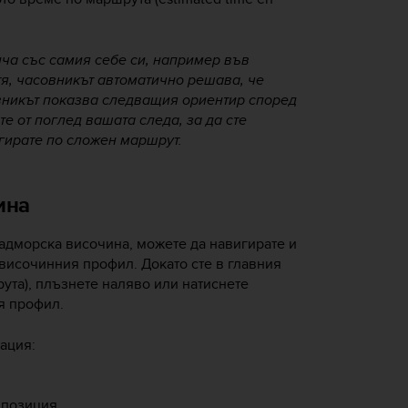
ича със самия себе си, например във
тя, часовникът автоматично решава, че
вникът показва следващия ориентир според
е от поглед вашата следа, за да сте
игирате по сложен маршрут.
ина
адморска височина, можете да навигирате и
 височинния профил. Докато сте в главния
ута), плъзнете наляво или натиснете
я профил.
ация:
 позиция