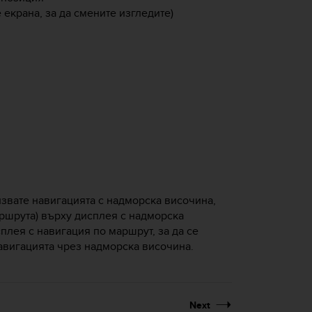
 екрана, за да смените изгледите)
лзвате навигацията с надморска височина,
ршрута) върху дисплея с надморска
плея с навигация по маршрут, за да се
авигацията чрез надморска височина.
Next