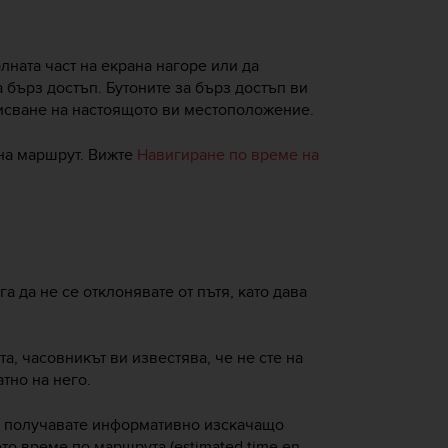
лната част на екрана нагоре или да
а бърз достъп. Бутоните за бърз достъп ви
писване на настоящото ви местоположение.
на маршрут. Вижте
Навигиране по време на
 да не се отклонявате от пътя, като дава
та, часовникът ви известява, че не сте на
тно на него.
а, получавате информативно изскачащо
то време по маршрута (estimated time en