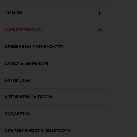
i
e
v
НАЧАЛО
i
n
ХАРАКТЕРИСТИКИ
g
L
e
СЛЕДЕНЕ НА АКТИВНОСТТА
v
e
l
САМОЛЕТЕН РЕЖИМ
A
A
c
АЛТИМЕТЪР
o
n
АВТОМАТИЧНА ПАУЗА
f
o
r
ПОДСВЕТКА
m
a
n
СВЪРЗВАЕМОСТ С BLUETOOTH
c