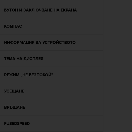
e
f
БУТОН И ЗАКЛЮЧВАНЕ НА ЕКРАНА
o
r
КОМПАС
t
h
i
ИНФОРМАЦИЯ ЗА УСТРОЙСТВОТО
s
w
e
ТЕМА НА ДИСПЛЕЯ
b
s
i
РЕЖИМ „НЕ БЕЗПОКОЙ”
t
e
УСЕЩАНЕ
i
n
c
ВРЪЩАНЕ
o
n
f
FUSEDSPEED
o