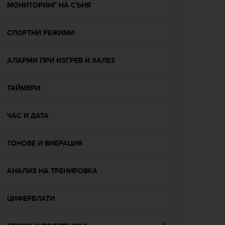
s
МОНИТОРИНГ НА СЪНЯ
(
W
СПОРТНИ РЕЖИМИ
C
A
G
АЛАРМИ ПРИ ИЗГРЕВ И ЗАЛЕЗ
)
2
.
ТАЙМЕРИ
0
a
n
ЧАС И ДАТА
d
a
ТОНОВЕ И ВИБРАЦИЯ
c
h
i
АНАЛИЗ НА ТРЕНИРОВКА
e
v
i
ЦИФЕРБЛАТИ
n
g