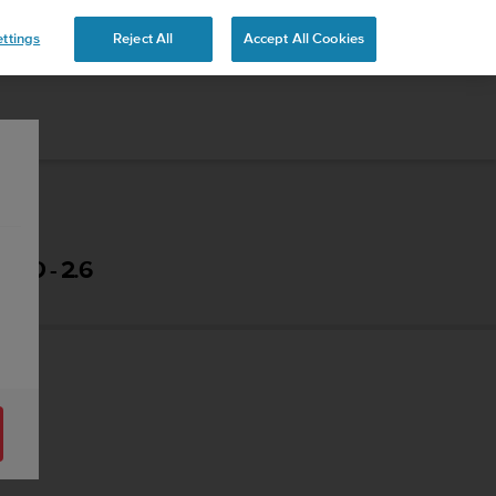
 YOURS
ttings
Reject All
Accept All Cookies
О - 2.6