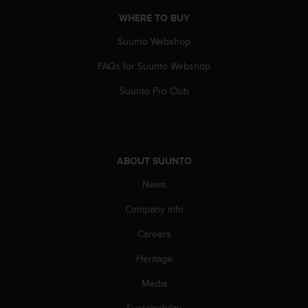
s
WHERE TO BUY
(
W
Suunto Webshop
C
A
FAQs for Suunto Webshop
G
)
Suunto Pro Club
2
.
0
a
n
ABOUT SUUNTO
d
News
a
c
Company info
h
i
Careers
e
v
Heritage
i
n
Media
g
Sustainability