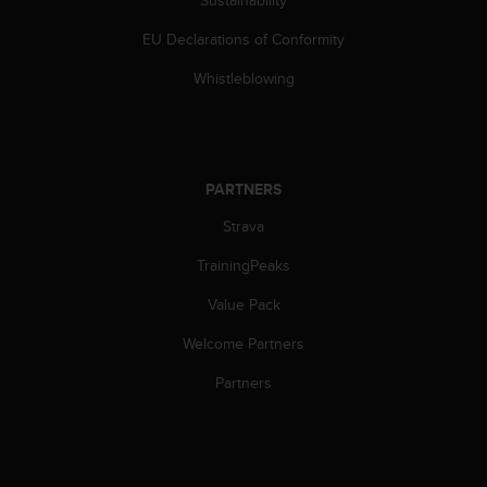
c
o
EU Declarations of Conformity
m
p
Whistleblowing
l
i
a
n
c
PARTNERS
e
w
Strava
i
t
TrainingPeaks
h
Value Pack
o
t
Welcome Partners
h
e
Partners
r
a
c
c
e