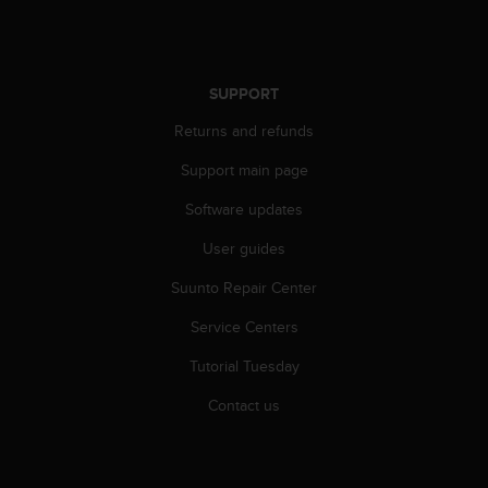
A
c
c
e
SUPPORT
s
s
Returns and refunds
i
Support main page
b
i
Software updates
l
i
User guides
t
y
Suunto Repair Center
G
u
Service Centers
i
Tutorial Tuesday
d
e
Contact us
l
i
n
e