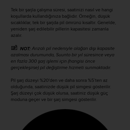
i
e
Tek bir şarjla çalışma süresi, saatinizi nasıl ve hangi
v
koşullarda kullandığınıza bağlıdır. Örneğin, düşük
i
sıcaklıklar, tek bir şarjda pil ömrünü kısaltır. Genelde,
n
yeniden şarj edilebilir pillerin kapasitesi zamanla
g
azalır.
L
e
v
Arızalı pil nedeniyle olağan dışı kapasite
NOT:
e
azalması durumunda, Suunto bir yıl süresince veya
l
en fazla 300 şarj işlemi için (hangisi önce
A
gerçekleşirse) pil değiştirme hizmeti sunmaktadır.
A
c
Pil şarj düzeyi %20'den ve daha sonra %5’ten az
o
olduğunda, saatinizde düşük pil simgesi gösterilir.
n
Şarj düzeyi çok düşük olursa, saatiniz düşük güç
f
moduna geçer ve bir şarj simgesi gösterilir.
o
r
m
a
n
c