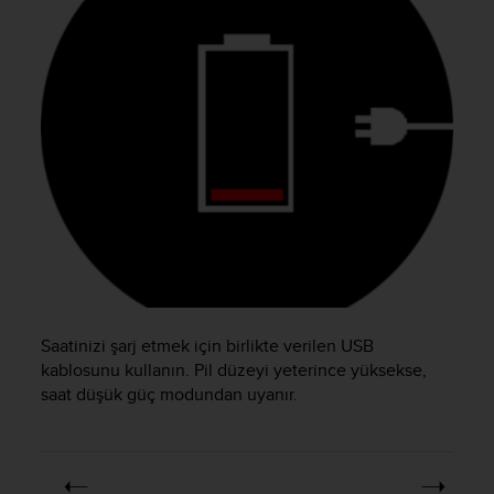
e
f
o
r
t
h
i
s
w
e
b
s
i
t
e
Saatinizi şarj etmek için birlikte verilen USB
i
n
kablosunu kullanın. Pil düzeyi yeterince yüksekse,
c
saat düşük güç modundan uyanır.
o
n
f
o