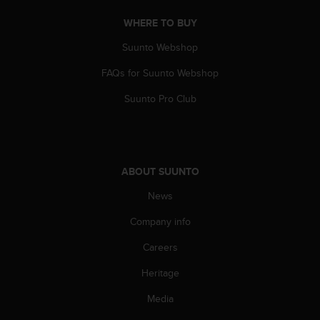
A
WHERE TO BUY
c
c
Suunto Webshop
e
s
FAQs for Suunto Webshop
s
i
Suunto Pro Club
b
i
l
i
t
ABOUT SUUNTO
y
News
G
u
Company info
i
d
Careers
e
l
Heritage
i
n
Media
e