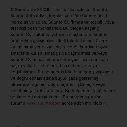
i
e
© Suunto Oy 3/2016. Tüm hakları saklıdır. Suunto,
v
Suunto ürün adları, logoları ve diğer Suunto ticari
i
markaları ve adları, Suunto Oy firmasının tescilli veya
n
tescilsiz ticari markalarıdır. Bu belge ve içeriği,
g
Suunto Oy'a aittir ve yalnızca müşterilerin Suunto
L
e
ürünlerinin çalışmasıyla ilgili bilgileri almak üzere
v
kullanımına yöneliktir. Yayın içeriği bundan başka
e
amaçlarla kullanılamaz ya da dağıtılamaz ve/veya
l
Suunto Oy firmasının önceden yazılı izni olmadan
A
başka yollarla iletilemez, ifşa edilemez veya
A
çoğaltılamaz. Bu belgedeki bilgilerin geniş kapsamlı
c
ve doğru olması adına büyük çaba göstermiş
o
olmamıza rağmen, doğruluğuna ilişkin açık veya
n
zımni bir garanti verilemez. Bu belgenin içeriği haber
f
verilmeden değiştirilebilir. Bu belgenin en son
o
r
sürümü
www.suunto.com
adresinden indirilebilir.
m
a
n
c