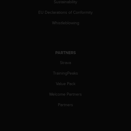
Sustainability
s
(
EU Declarations of Conformity
W
C
Whistleblowing
A
G
)
2
.
PARTNERS
0
a
Strava
n
d
TrainingPeaks
a
Value Pack
c
h
Welcome Partners
i
e
Partners
v
i
n
g