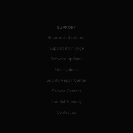
r
m
a
n
c
SUPPORT
e
w
Returns and refunds
i
Support main page
t
h
Software updates
t
h
User guides
e
W
Suunto Repair Center
e
b
Service Centers
C
Tutorial Tuesday
o
n
Contact us
t
e
n
t