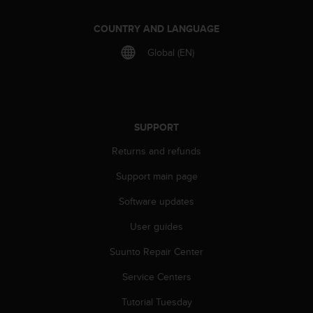
r
m
COUNTRY AND LANGUAGE
a
n
Global (EN)
c
e
w
i
t
SUPPORT
h
t
Returns and refunds
h
e
Support main page
W
e
Software updates
b
User guides
C
o
Suunto Repair Center
n
t
Service Centers
e
n
Tutorial Tuesday
t