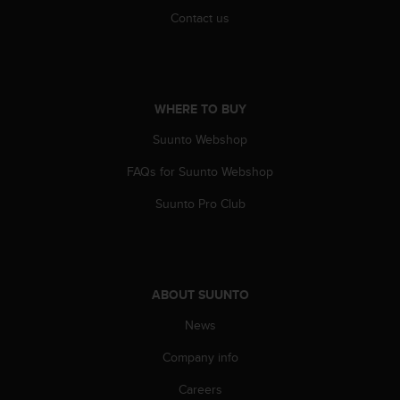
A
Contact us
c
c
e
s
s
WHERE TO BUY
i
Suunto Webshop
b
i
FAQs for Suunto Webshop
l
i
Suunto Pro Club
t
y
G
u
i
ABOUT SUUNTO
d
e
News
l
i
Company info
n
Careers
e