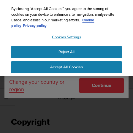
S
WE SHIP TO 75+ DESTINATIONS OVER THE
u
By clicking “Accept All Cookies”, you agree to the storing of
WORLD:
CLICK HERE TO SELECT YOURS
u
cookies on your device to enhance site navigation, analyze site
Your country or region:
usage, and assist in our marketing efforts.
Cookie
n
policy
Privacy policy
t
o
Cookies Settings
United States
i
s
Home
Support
Gebruikershandleiding
c
Reject All
Currency: $ (USD)
o
m
Shipping only to United States
SUUNTO TANK POD
Accept All Cookies
m
GEBRUIKERSHANDLEIDING
i
t
Change your country or
Continue
t
region
e
Copyright
d
t
o
a
Copyright
c
h