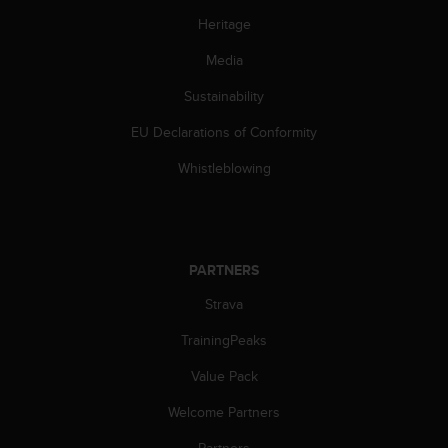
s
Heritage
(
W
Media
C
A
Sustainability
G
)
EU Declarations of Conformity
2
Whistleblowing
.
0
a
n
d
a
PARTNERS
c
Strava
h
i
TrainingPeaks
e
v
Value Pack
i
n
Welcome Partners
g
Partners