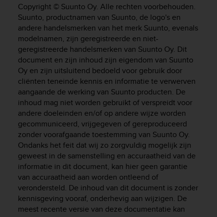
i
Copyright © Suunto Oy. Alle rechten voorbehouden.
e
Suunto, productnamen van Suunto, de logo's en
v
andere handelsmerken van het merk Suunto, evenals
i
modelnamen, zijn geregistreerde en niet-
n
geregistreerde handelsmerken van Suunto Oy. Dit
g
L
document en zijn inhoud zijn eigendom van Suunto
e
Oy en zijn uitsluitend bedoeld voor gebruik door
v
cliënten teneinde kennis en informatie te verwerven
e
aangaande de werking van Suunto producten. De
l
inhoud mag niet worden gebruikt of verspreidt voor
A
andere doeleinden en/of op andere wijze worden
A
gecommuniceerd, vrijgegeven of gereproduceerd
c
zonder voorafgaande toestemming van Suunto Oy.
o
Ondanks het feit dat wij zo zorgvuldig mogelijk zijn
n
geweest in de samenstelling en accuraatheid van de
f
o
informatie in dit document, kan hier geen garantie
r
van accuraatheid aan worden ontleend of
m
verondersteld. De inhoud van dit document is zonder
a
kennisgeving vooraf, onderhevig aan wijzigen. De
n
meest recente versie van deze documentatie kan
c