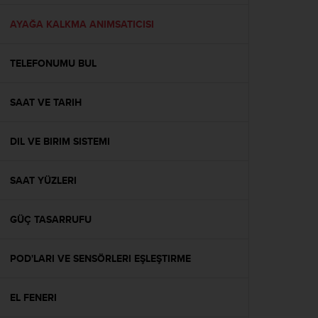
e
f
AYAĞA KALKMA ANIMSATICISI
o
r
TELEFONUMU BUL
t
h
i
SAAT VE TARIH
s
w
e
DIL VE BIRIM SISTEMI
b
s
i
SAAT YÜZLERI
t
e
GÜÇ TASARRUFU
i
n
c
POD'LARI VE SENSÖRLERI EŞLEŞTIRME
o
n
f
EL FENERI
o