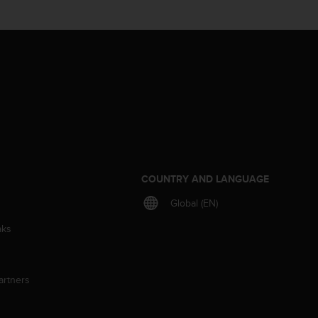
S
COUNTRY AND LANGUAGE
Global (EN)
aks
artners