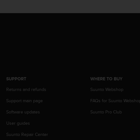
s
(
W
C
A
G
)
2
.
0
a
n
d
SUPPORT
WHERE TO BUY
a
Returns and refunds
Suunto Webshop
c
h
Support main page
FAQs for Suunto Websho
i
e
Software updates
Suunto Pro Club
v
i
User guides
n
g
Suunto Repair Center