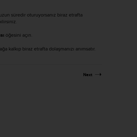
uzun süredir oturuyorsanız biraz etrafta
lirsiniz.
sı
öğesini açın.
ağa kalkıp biraz etrafta dolaşmanızı anımsatır.
Next