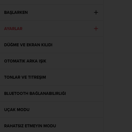
i
e
v
BAŞLARKEN
i
n
AYARLAR
g
L
e
DÜĞME VE EKRAN KILIDI
v
e
l
OTOMATIK ARKA IŞIK
A
A
c
TONLAR VE TITREŞIM
o
n
BLUETOOTH BAĞLANABILIRLIĞI
f
o
r
UÇAK MODU
m
a
n
RAHATSIZ ETMEYIN MODU
c