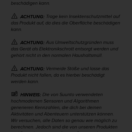
beschädigen kann.
t
e
m
Trage kein Insektenschutzmittel auf
ACHTUNG:
i
das Produkt auf, da dies die Oberfläche beschädigen
t
kann.
d
e
Aus Umweltschutzgründen muss
ACHTUNG:
n
das Gerät als Elektronikschrott entsorgt werden und
W
gehört nicht in den normalen Haushaltsmüll.
e
b
Vermeide Stöße und lasse das
ACHTUNG:
C
Produkt nicht fallen, da es hierbei beschädigt
o
n
werden kann.
t
e
Die von Suunto verwendeten
HINWEIS:
n
hochmodernen Sensoren und Algorithmen
t
generieren Kennzahlen, die dich bei deinen
A
Aktivitäten und Abenteuern unterstützen können.
c
Wir versuchen, alle Daten so genau wie möglich zu
c
berechnen. Jedoch sind die von unseren Produkten
e