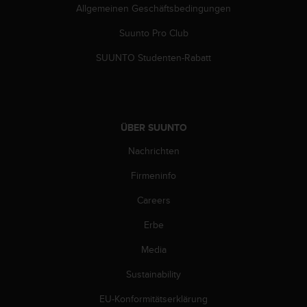
s
Allgemeinen Geschäftsbedingungen
n
o
Suunto Pro Club
r
m
SUUNTO Studenten-Rabatt
e
n
a
n
.
ÜBER SUUNTO
S
Nachrichten
o
l
Firmeninfo
l
t
Careers
e
s
Erbe
t
d
Media
u
Sustainability
P
r
EU-Konformitätserklärung
o