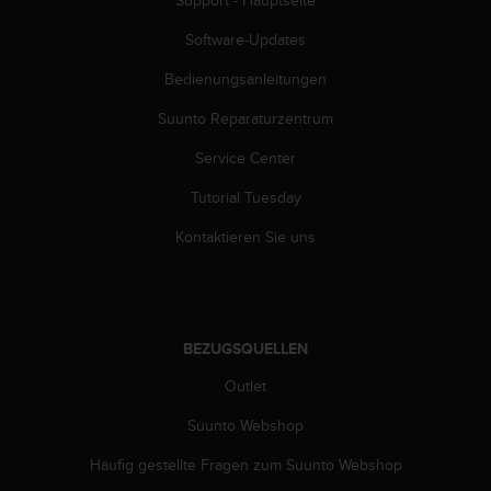
w
e
Software-Updates
i
t
Bedienungsanleitungen
e
Suunto Reparaturzentrum
r
e
Service Center
r
Z
Tutorial Tuesday
u
g
Kontaktieren Sie uns
ä
n
g
l
i
BEZUGSQUELLEN
c
h
Outlet
k
Suunto Webshop
e
i
Häufig gestellte Fragen zum Suunto Webshop
t