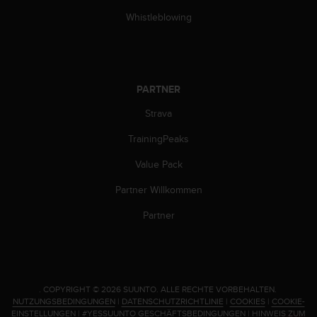
b
Whistleblowing
l
e
m
e
m
PARTNER
i
t
Strava
d
e
TrainingPeaks
m
Value Pack
Z
u
Partner Willkommen
g
r
Partner
i
f
f
a
u
.
COPYRIGHT © 2026 SUUNTO.
ALLE RECHTE VORBEHALTEN.
f
NUTZUNGSBEDINGUNGEN
|
DATENSCHUTZRICHTLINIE
|
COOKIES
|
COOKIE-
I
EINSTELLUNGEN
|
#YESSUUNTO GESCHÄFTSBEDINGUNGEN
|
HINWEIS ZUM