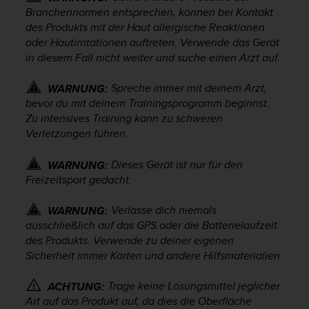
i
Branchennormen entsprechen, können bei Kontakt
t
des Produkts mit der Haut allergische Reaktionen
ä
oder Hautirritationen auftreten. Verwende das Gerät
t
s
in diesem Fall nicht weiter und suche einen Arzt auf.
s
t
Spreche immer mit deinem Arzt,
WARNUNG:
u
bevor du mit deinem Trainingsprogramm beginnst.
f
Zu intensives Training kann zu schweren
e
Verletzungen führen.
A
A
Dieses Gerät ist nur für den
WARNUNG:
d
Freizeitsport gedacht.
i
e
s
Verlasse dich niemals
WARNUNG:
e
ausschließlich auf das GPS oder die Batterielaufzeit
r
des Produkts. Verwende zu deiner eigenen
W
Sicherheit immer Karten und andere Hilfsmaterialien.
e
b
Trage keine Lösungsmittel jeglicher
ACHTUNG:
s
Art auf das Produkt auf, da dies die Oberfläche
i