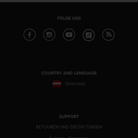
G
)
2
FOLGE UNS
.
0
s
o
w
i
e
d
COUNTRY AND LANGUAGE
e
r
Österreich
E
r
f
ü
l
l
SUPPORT
u
RETOUREN UND ERSTATTUNGEN
n
g
Support - Hauptseite