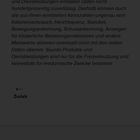
und Dienstleistungen erfassten Daten nicht
s
s
hundertprozentig zuverlässig. Deshalb können auch
i
die aus ihnen ermittelten Kennzahlen ungenau sein.
b
Kalorienverbrauch, Herzfrequenz, Standort,
i
Bewegungserkennung, Schusserkennung, Anzeigen
l
für körperliche Belastungsindikatoren und andere
i
Messwerte stimmen eventuell nicht mit den realen
t
Daten überein. Suunto Produkte und
y
Dienstleistungen sind nur für die Freizeitnutzung und
G
keinesfalls für medizinische Zwecke bestimmt.
u
i
d
e
l
i
Zurück
n
e
s
(
W
C
A