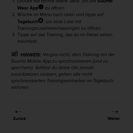
Drücke die rechte obere Taste, um die
Suunto
t
Wear App
zu öffnen.
e
Wische im Menü nach oben und tippe auf
m
Tagebuch
, um eine Liste mit
i
t
Trainingszusammenfassungen zu öffnen.
d
Tippe auf das Training, das du im Detail sehen
e
möchtest.
n
W
Vergiss nicht, dein Training mit der
HINWEIS:
e
Suunto Mobile App zu synchronisieren (und zu
b
speichern). Solltest du deine Uhr jemals
C
zurücksetzen müssen, gehen alle nicht
o
synchronisierten Trainingseinheiten im Tagebuch
n
verloren.
t
e
n
t
A
c
Zurück
Weiter
c
e