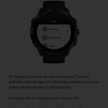
i
t
ä
t
s
s
t
u
f
e
A
A
d
i
e
s
Im Tagebuch kannst du dein bisheriges Training
e
auflisten und die tägliche Aktivitätsstatistik von heute
r
sowie deinen letzten Schlaf ansehen.
W
e
b
Ansehen deines Tagebuch auf deiner Uhr:
s
i