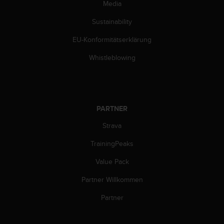
s
Media
n
o
Sustainability
r
EU-Konformitätserklärung
m
e
Whistleblowing
n
a
n
.
S
PARTNER
o
l
Strava
l
t
TrainingPeaks
e
s
Value Pack
t
Partner Willkommen
d
u
Partner
P
r
o