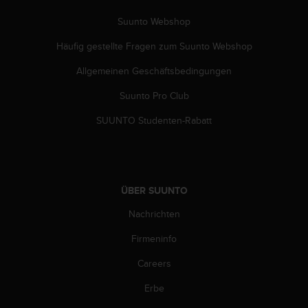
w
e
Suunto Webshop
i
Häufig gestellte Fragen zum Suunto Webshop
t
e
Allgemeinen Geschäftsbedingungen
r
e
Suunto Pro Club
r
Z
SUUNTO Studenten-Rabatt
u
g
ä
n
g
ÜBER SUUNTO
l
i
Nachrichten
c
Firmeninfo
h
k
Careers
e
i
Erbe
t