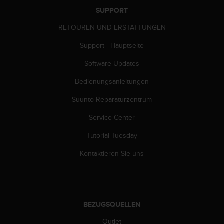
G
SUPPORT
)
RETOUREN UND ERSTATTUNGEN
2
.
Support - Hauptseite
0
s
Software-Updates
o
w
Bedienungsanleitungen
i
e
Suunto Reparaturzentrum
d
Service Center
e
r
Tutorial Tuesday
E
r
Kontaktieren Sie uns
f
ü
l
l
u
BEZUGSQUELLEN
n
g
Outlet