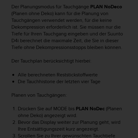
i
Der Planungsmodus für Tauchgänge
PLAN NoDeco
t
ä
(Planen ohne Deko) kann für die Planung von
t
Tauchgängen verwendet werden, für die keine
s
Dekompression erforderlich ist. Sie müssen nur die
s
Tiefe für Ihren Tauchgang eingeben und der
Suunto
t
D4i
berechnet die maximale Zeit, die Sie in dieser
u
Tiefe ohne Dekompressionsstopps bleiben können.
f
e
Der Tauchplan berücksichtigt hierbei:
A
A
Alle berechneten Reststickstoffwerte
d
i
Die Tauchhistorie der letzten vier Tage
e
s
Planen von Tauchgängen:
e
r
Drücken Sie auf
MODE
bis
PLAN NoDec
(Planen
W
ohne Deko) angezeigt wird.
e
Bevor das Display weiter zur Planung geht, wird
b
Ihre Entsättigungszeit kurz angezeigt.
s
Scrollen Sie zu Ihrer gewünschten Tauchtiefe
i