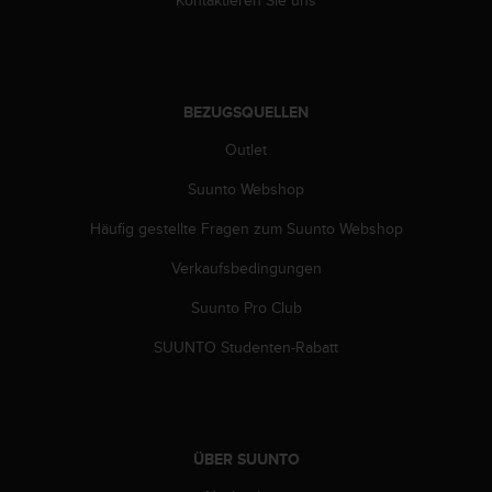
w
e
i
t
e
BEZUGSQUELLEN
r
e
Outlet
r
Z
Suunto Webshop
u
Häufig gestellte Fragen zum Suunto Webshop
g
ä
Verkaufsbedingungen
n
g
Suunto Pro Club
l
i
SUUNTO Studenten-Rabatt
c
h
k
e
i
ÜBER SUUNTO
t