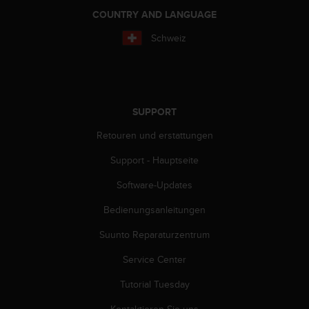
G
COUNTRY AND LANGUAGE
)
Schweiz
2
.
0
s
o
w
SUPPORT
i
Retouren und erstattungen
e
d
Support - Hauptseite
e
r
Software-Updates
E
r
Bedienungsanleitungen
f
ü
Suunto Reparaturzentrum
l
Service Center
l
u
Tutorial Tuesday
n
g
Kontaktieren Sie uns