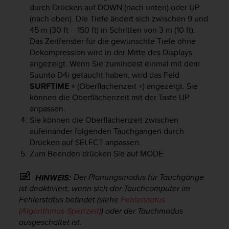
t
durch Drücken auf
DOWN
(nach unten) oder
UP
e
(nach oben). Die Tiefe ändert sich zwischen 9 und
m
45 m (30 ft – 150 ft) in Schritten von 3 m (10 ft).
i
Das Zeitfenster für die gewünschte Tiefe ohne
t
Dekompression wird in der Mitte des Displays
d
angezeigt. Wenn Sie zumindest einmal mit dem
e
Suunto D4i
getaucht haben, wird das Feld
n
SURFTIME +
(Oberflächenzeit +) angezeigt. Sie
W
können die Oberflächenzeit mit der Taste
UP
e
anpassen.
b
C
Sie können die Oberflächenzeit zwischen
o
aufeinander folgenden Tauchgängen durch
n
Drücken auf
SELECT
anpassen.
t
Zum Beenden drücken Sie auf
MODE
.
e
n
Der Planungsmodus für Tauchgänge
HINWEIS:
t
ist deaktiviert, wenn sich der Tauchcomputer im
A
Fehlerstatus befindet (siehe
Fehlerstatus
c
(Algorithmus-Sperrzeit)
) oder der Tauchmodus
c
ausgeschaltet ist.
e