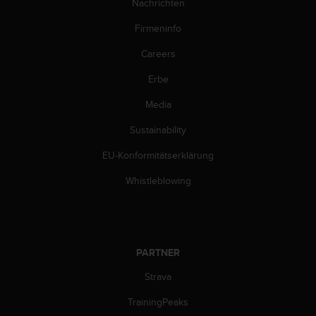
s
Nachrichten
n
Firmeninfo
o
r
Careers
m
e
Erbe
n
a
Media
n
.
Sustainability
S
EU-Konformitätserklärung
o
l
Whistleblowing
l
t
e
s
t
PARTNER
d
u
Strava
P
r
TrainingPeaks
o