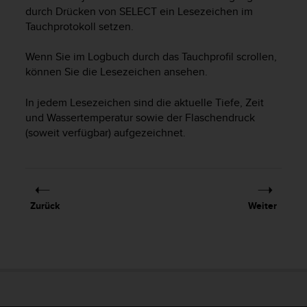
i
durch Drücken von
SELECT
ein Lesezeichen im
t
Tauchprotokoll setzen.
ä
t
s
Wenn Sie im Logbuch durch das Tauchprofil scrollen,
s
können Sie die Lesezeichen ansehen.
t
u
In jedem Lesezeichen sind die aktuelle Tiefe, Zeit
f
und Wassertemperatur sowie der Flaschendruck
e
(soweit verfügbar) aufgezeichnet.
A
A
d
i
e
Zurück
Weiter
s
e
r
W
e
b
s
i