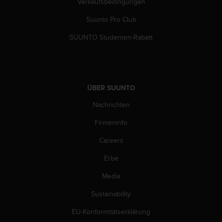
Verkaufsbedingungen
G
)
Suunto Pro Club
2
SUUNTO Studenten-Rabatt
.
0
s
o
w
i
ÜBER SUUNTO
e
Nachrichten
d
e
Firmeninfo
r
E
Careers
r
f
Erbe
ü
Media
l
l
Sustainability
u
n
EU-Konformitätserklärung
g