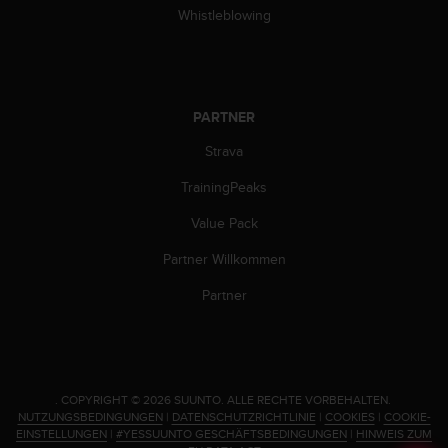
w
Whistleblowing
e
i
t
e
r
PARTNER
e
r
Strava
Z
TrainingPeaks
u
g
Value Pack
ä
n
Partner Willkommen
g
l
Partner
i
c
h
k
e
.
COPYRIGHT © 2026 SUUNTO.
ALLE RECHTE VORBEHALTEN.
i
NUTZUNGSBEDINGUNGEN
|
DATENSCHUTZRICHTLINIE
|
COOKIES
|
COOKIE-
t
EINSTELLUNGEN
|
#YESSUUNTO GESCHÄFTSBEDINGUNGEN
|
HINWEIS ZUM