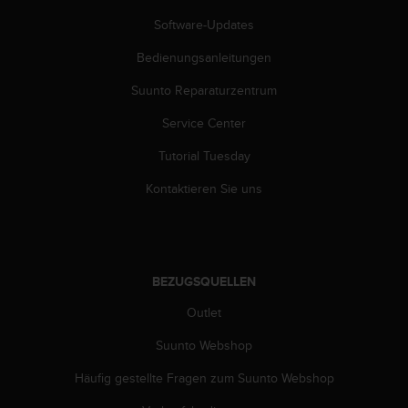
s
s
Software-Updates
i
Bedienungsanleitungen
b
i
Suunto Reparaturzentrum
l
i
Service Center
t
y
Tutorial Tuesday
G
u
Kontaktieren Sie uns
i
d
e
l
i
BEZUGSQUELLEN
n
Outlet
e
s
Suunto Webshop
(
W
Häufig gestellte Fragen zum Suunto Webshop
C
A