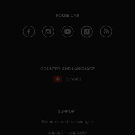
t
e
FOLGE UNS
m
i
t
d
e
n
W
e
b
COUNTRY AND LANGUAGE
C
o
Schweiz
n
t
e
n
t
SUPPORT
A
c
Retouren und erstattungen
c
e
Support - Hauptseite