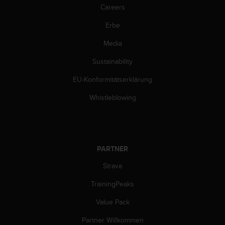
w
Careers
e
i
Erbe
t
Media
e
r
Sustainability
e
r
EU-Konformitätserklärung
Z
u
Whistleblowing
g
ä
n
g
l
PARTNER
i
c
Strava
h
TrainingPeaks
k
e
Value Pack
i
t
Partner Willkommen