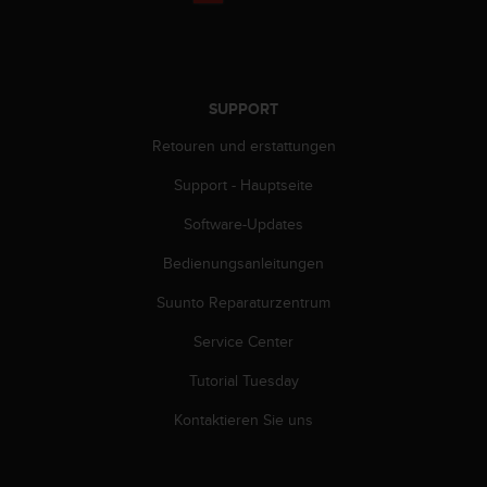
s
s
i
b
i
SUPPORT
l
i
Retouren und erstattungen
t
y
Support - Hauptseite
G
u
Software-Updates
i
Bedienungsanleitungen
d
e
Suunto Reparaturzentrum
l
i
Service Center
n
e
Tutorial Tuesday
s
(
Kontaktieren Sie uns
W
C
A