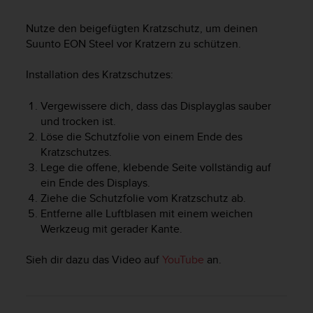
i
t
Nutze den beigefügten Kratzschutz, um deinen
ä
Suunto EON Steel
vor Kratzern zu schützen.
t
s
s
Installation des Kratzschutzes:
t
u
Vergewissere dich, dass das Displayglas sauber
f
und trocken ist.
e
Löse die Schutzfolie von einem Ende des
A
Kratzschutzes.
A
Lege die offene, klebende Seite vollständig auf
d
ein Ende des Displays.
i
e
Ziehe die Schutzfolie vom Kratzschutz ab.
s
Entferne alle Luftblasen mit einem weichen
e
Werkzeug mit gerader Kante.
r
W
Sieh dir dazu das Video auf
YouTube
an.
e
b
s
i