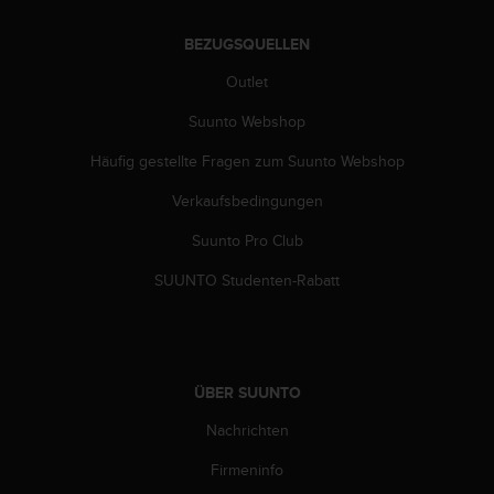
G
)
BEZUGSQUELLEN
2
Outlet
.
0
Suunto Webshop
s
o
Häufig gestellte Fragen zum Suunto Webshop
w
i
Verkaufsbedingungen
e
d
Suunto Pro Club
e
SUUNTO Studenten-Rabatt
r
E
r
f
ü
ÜBER SUUNTO
l
l
Nachrichten
u
n
Firmeninfo
g