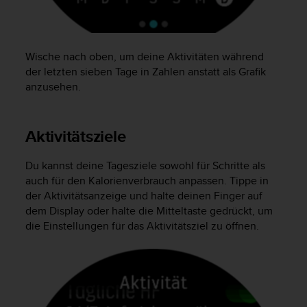
s
n
o
r
Wische nach oben, um deine Aktivitäten während
m
e
der letzten sieben Tage in Zahlen anstatt als Grafik
n
anzusehen.
a
n
.
Aktivitätsziele
S
o
Du kannst deine Tagesziele sowohl für Schritte als
l
l
auch für den Kalorienverbrauch anpassen. Tippe in
t
der Aktivitätsanzeige und halte deinen Finger auf
e
dem Display oder halte die Mitteltaste gedrückt, um
s
die Einstellungen für das Aktivitätsziel zu öffnen.
t
d
u
P
r
o