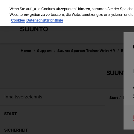
S
Reg
u
Wenn Sie auf „Alle Cookies akzeptieren“ klicken, stimmen Sie der Speiche
u
Websitenavigation zu verbessern, die Websitenutzung zu analysieren und
Cookies
Datenschutzrichtlinie
n
t
o
s
t
r
Home
Support
Suunto Spartan Trainer Wrist HR
Bedienu
e
b
t
SUUNTO S
d
i
e
K
Inhaltsverzeichnis
Start
Pfleg
o
n
f
START
o
r
m
SICHERHEIT