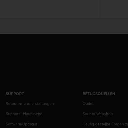
t
e
m
i
t
d
e
n
W
e
b
C
o
n
t
e
SUPPORT
BEZUGSQUELLEN
n
t
Retouren und erstattungen
Outlet
A
c
Support - Hauptseite
Suunto Webshop
c
e
Software-Updates
Häufig gestellte Fragen 