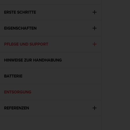
i
t
ä
ERSTE SCHRITTE
t
s
EIGENSCHAFTEN
s
t
u
PFLEGE UND SUPPORT
f
e
A
HINWEISE ZUR HANDHABUNG
A
d
i
BATTERIE
e
s
ENTSORGUNG
e
r
W
REFERENZEN
e
b
s
i