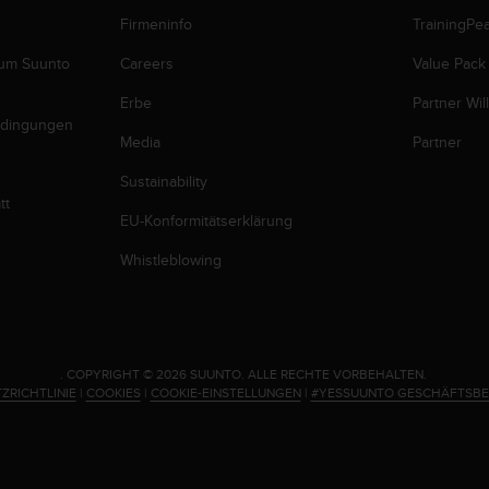
Firmeninfo
TrainingPe
zum Suunto
Careers
Value Pack
Erbe
Partner Wi
edingungen
Media
Partner
Sustainability
tt
EU-Konformitätserklärung
Whistleblowing
.
COPYRIGHT © 2026 SUUNTO.
ALLE RECHTE VORBEHALTEN.
ZRICHTLINIE
|
COOKIES
|
COOKIE-EINSTELLUNGEN
|
#YESSUUNTO GESCHÄFTSB