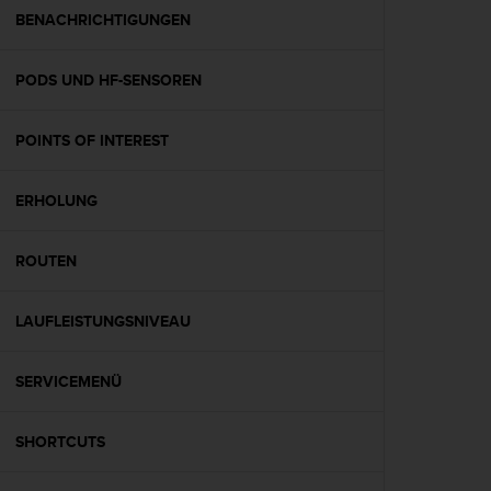
G
BENACHRICHTIGUNGEN
)
2
PODS UND HF-SENSOREN
.
0
s
POINTS OF INTEREST
o
w
i
ERHOLUNG
e
d
e
ROUTEN
r
E
LAUFLEISTUNGSNIVEAU
r
f
ü
SERVICEMENÜ
l
l
u
SHORTCUTS
n
g