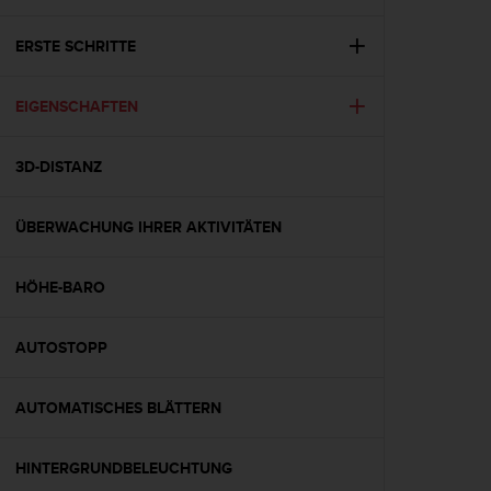
i
t
ä
ERSTE SCHRITTE
t
s
EIGENSCHAFTEN
s
t
u
3D-DISTANZ
f
e
A
ÜBERWACHUNG IHRER AKTIVITÄTEN
A
d
i
HÖHE-BARO
e
s
AUTOSTOPP
e
r
W
AUTOMATISCHES BLÄTTERN
e
b
s
HINTERGRUNDBELEUCHTUNG
i