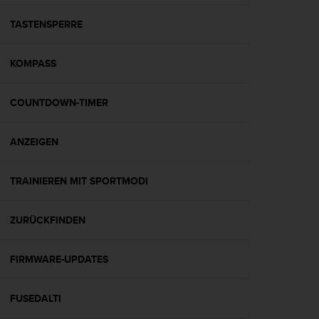
t
e
TASTENSPERRE
m
i
KOMPASS
t
d
e
COUNTDOWN-TIMER
n
W
e
ANZEIGEN
b
C
o
TRAINIEREN MIT SPORTMODI
n
t
ZURÜCKFINDEN
e
n
t
FIRMWARE-UPDATES
A
c
c
FUSEDALTI
e