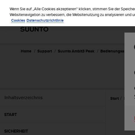
S
Regi
u
Wenn Sie auf „Alle Cookies akzeptieren“ klicken, stimmen Sie der Speiche
u
Websitenavigation zu verbessern, die Websitenutzung zu analysieren und
Cookies
Datenschutzrichtlinie
n
t
o
s
t
r
Home
Support
Suunto Ambit3 Peak
Bedienungsanleitun
e
b
t
SU
d
i
e
K
Inhaltsverzeichnis
Start
Eigen
o
n
f
START
o
r
m
SICHERHEIT