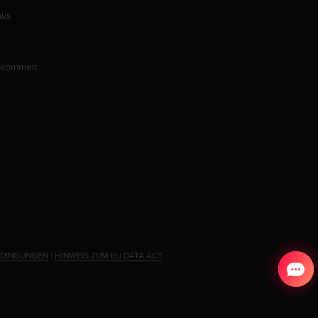
aks
llkommen
EDINGUNGEN
|
HINWEIS ZUM EU DATA ACT