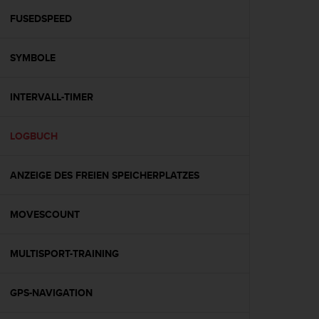
s
s
FUSEDSPEED
i
b
SYMBOLE
i
l
i
INTERVALL-TIMER
t
y
G
LOGBUCH
u
i
d
ANZEIGE DES FREIEN SPEICHERPLATZES
e
l
MOVESCOUNT
i
n
e
MULTISPORT-TRAINING
s
(
W
GPS-NAVIGATION
C
A