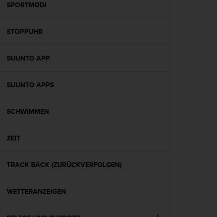
w
SPORTMODI
e
i
STOPPUHR
t
e
r
SUUNTO APP
e
r
Z
SUUNTO APPS
u
g
ä
SCHWIMMEN
n
g
ZEIT
l
i
c
TRACK BACK (ZURÜCKVERFOLGEN)
h
k
e
WETTERANZEIGEN
i
t