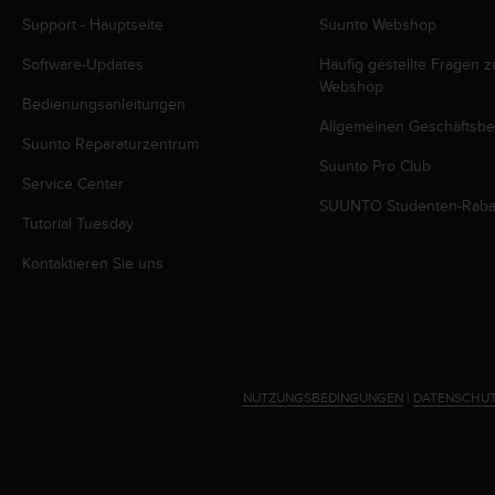
b
Support - Hauptseite
Suunto Webshop
l
e
Software-Updates
Häufig gestellte Fragen 
m
Webshop
e
Bedienungsanleitungen
m
Allgemeinen Geschäftsb
Suunto Reparaturzentrum
i
Suunto Pro Club
t
Service Center
d
SUUNTO Studenten-Raba
e
Tutorial Tuesday
m
Z
Kontaktieren Sie uns
u
g
r
i
f
f
NUTZUNGSBEDINGUNGEN
|
DATENSCHUT
a
u
f
I