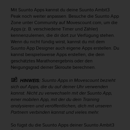
i
t
Mit Suunto Apps kannst du deine
Suunto Ambit3
ä
Peak
noch weiter anpassen. Besuche die Suunto App
t
Zone unter Community auf Movescount.com, um die
s
Apps (z. B. verschiedene Timer und Zähler)
s
kennenzulernen, die dir dort zur Verfügung stehen.
t
u
Wenn du nicht fündig wirst, kannst du mit dem
f
Suunto App Designer auch eigene Apps erstellen. Du
e
kannst beispielsweise Apps erstellen, die dein
A
geschätztes Marathonergebnis oder den
A
Neigungsgrad deiner Skiroute berechnen.
d
i
Suunto Apps in Movescount bezieht
HINWEIS:
e
sich auf Apps, die du auf deiner Uhr verwenden
s
kannst. Nicht zu verwechseln mit der Suunto App,
e
r
einer mobilen App, mit der du dein Training
W
analysieren und veröffentlichen, dich mit unseren
e
Partnern verbinden kannst und vieles mehr.
b
s
So fügst du die Suunto Apps deiner
Suunto Ambit3
i