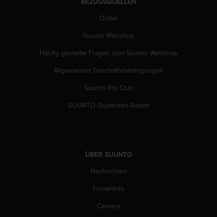
BEZUGSQUELLEN
w
e
Outlet
i
t
Suunto Webshop
e
r
Häufig gestellte Fragen zum Suunto Webshop
e
Allgemeinen Geschäftsbedingungen
r
Z
Suunto Pro Club
u
g
SUUNTO Studenten-Rabatt
ä
n
g
l
i
ÜBER SUUNTO
c
h
Nachrichten
k
e
Firmeninfo
i
Careers
t