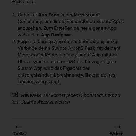
Peak
hinzu:
t
e
Gehe zur
App Zone
in der Movescount
m
Community, um dir die vorhandenen Suunto Apps
i
anzusehen. Zum Erstellen deiner eigenen App
t
d
wähle den
App Designer
.
e
Füge die Suunto App einem Sportmodus hinzu.
n
Verbinde deine
Suunto Ambit3 Peak
mit deinem
W
Movescount Konto, um die Suunto App mit der
e
Uhr zu synchronisieren. Mit der hinzugefügten
b
Suunto App wird das Ergebnis der
C
entsprechenden Berechnung während deines
o
Trainings angezeigt.
n
t
Du kannst jedem Sportmodus bis zu
e
HINWEIS:
n
fünf Suunto Apps zuweisen.
t
A
c
c
e
Zurück
Weiter