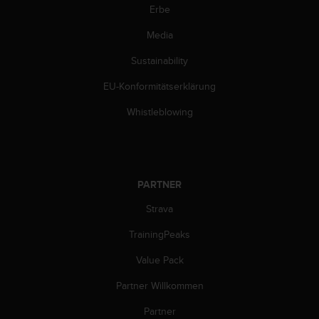
s
Erbe
n
o
Media
r
m
Sustainability
e
n
EU-Konformitätserklärung
a
Whistleblowing
n
.
S
o
l
PARTNER
l
t
Strava
e
s
TrainingPeaks
t
d
Value Pack
u
P
Partner Willkommen
r
Partner
o