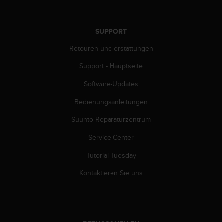
G
)
2
SUPPORT
.
0
Retouren und erstattungen
s
Support - Hauptseite
o
w
Software-Updates
i
e
Bedienungsanleitungen
d
e
Suunto Reparaturzentrum
r
E
Service Center
r
Tutorial Tuesday
f
ü
Kontaktieren Sie uns
l
l
u
n
g