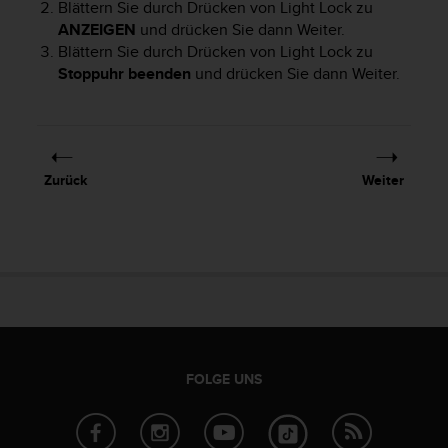
Blättern Sie durch Drücken von
Light Lock
zu
G
ANZEIGEN
und drücken Sie dann
Weiter
.
)
Blättern Sie durch Drücken von
Light Lock
zu
2
Stoppuhr beenden
und drücken Sie dann
Weiter
.
.
0
s
o
w
i
Zurück
Weiter
e
d
e
r
E
r
f
ü
l
l
FOLGE UNS
u
n
g