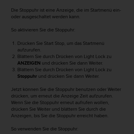
i
t
Die Stoppuhr ist eine Anzeige, die im Startmenü ein-
ä
oder ausgeschaltet werden kann.
t
s
So aktivieren Sie die Stoppuhr:
s
t
u
Drücken Sie
Start Stop
, um das Startmenü
f
aufzurufen.
e
Blättern Sie durch Drücken von
Light Lock
zu
A
ANZEIGEN
und drücken Sie dann
Weiter
.
A
Blättern Sie durch Drücken von
Light Lock
zu
d
Stoppuhr
und drücken Sie dann
Weiter
.
i
e
Jetzt können Sie die Stoppuhr benutzen oder
Weiter
s
drücken, um erneut die Anzeige
Zeit
aufzurufen.
e
r
Wenn Sie die Stoppuhr erneut aufrufen wollen,
W
drücken Sie
Weiter
und blättern Sie durch die
e
Anzeigen, bis Sie die Stoppuhr erreicht haben.
b
s
So verwenden Sie die Stoppuhr:
i