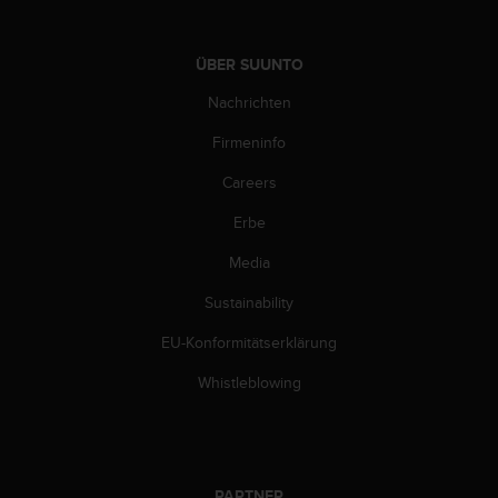
b
l
e
ÜBER SUUNTO
m
Nachrichten
e
m
Firmeninfo
i
t
Careers
d
e
Erbe
m
Z
Media
u
Sustainability
g
r
EU-Konformitätserklärung
i
f
Whistleblowing
f
a
u
f
I
PARTNER