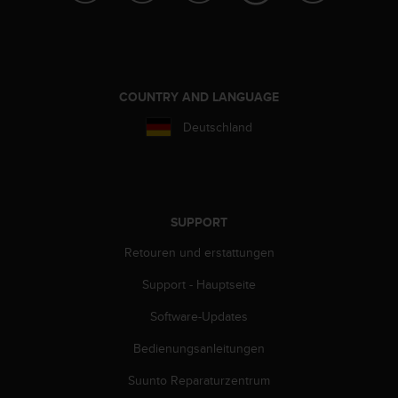
w
e
i
t
e
COUNTRY AND LANGUAGE
r
e
Deutschland
r
Z
u
g
ä
n
SUPPORT
g
Retouren und erstattungen
l
i
Support - Hauptseite
c
h
Software-Updates
k
e
Bedienungsanleitungen
i
Suunto Reparaturzentrum
t