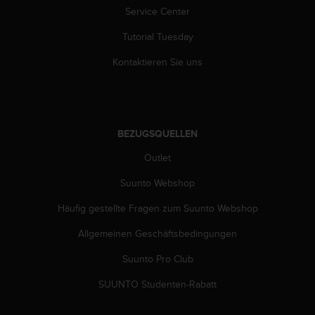
s
Service Center
n
o
Tutorial Tuesday
r
m
Kontaktieren Sie uns
e
n
a
n
.
BEZUGSQUELLEN
S
o
Outlet
l
Suunto Webshop
l
t
Häufig gestellte Fragen zum Suunto Webshop
e
s
Allgemeinen Geschäftsbedingungen
t
d
Suunto Pro Club
u
P
SUUNTO Studenten-Rabatt
r
o