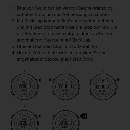
t
Drücken Sie in der aktivierten Stoppuhranzeige
e
auf
Start Stop
, um die Zeitmessung zu starten.
m
Mit
Back Lap
können Sie Rundenzeiten nehmen,
i
und mit
Start Stop
halten Sie die Stoppuhr an. Um
t
d
die Rundenzeiten anzuzeigen, drücken Sie bei
e
angehaltener Stoppuhr auf
Back Lap
.
n
Drücken Sie
Start Stop
, um fortzufahren.
W
Um die Zeit zurückzusetzen, drücken Sie bei
e
angehaltener Stoppuhr auf
Start Stop
.
b
C
o
n
t
e
n
t
A
c
c
e