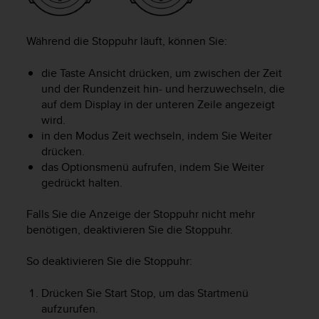
s
s
i
Während die Stoppuhr läuft, können Sie:
b
i
die Taste
Ansicht
drücken, um zwischen der Zeit
l
und der Rundenzeit hin- und herzuwechseln, die
i
auf dem Display in der unteren Zeile angezeigt
t
y
wird.
G
in den Modus
Zeit
wechseln, indem Sie
Weiter
u
drücken.
i
das Optionsmenü aufrufen, indem Sie
Weiter
d
gedrückt halten.
e
l
Falls Sie die Anzeige der Stoppuhr nicht mehr
i
benötigen, deaktivieren Sie die Stoppuhr.
n
e
s
So deaktivieren Sie die Stoppuhr:
(
W
Drücken Sie
Start Stop
, um das Startmenü
C
aufzurufen.
A